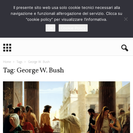
Il presente sito web usa solo cookie tecnici necessari alla
navigazione e funzionali all’erogazione del servizio. Clicca su
"cookie policy" per visualizzare l’informativa.
OK
Cookie Policy
L
o
S
t
Home
Tags
George W. Bush
r
Tag: George W. Bush
a
n
i
e
r
o