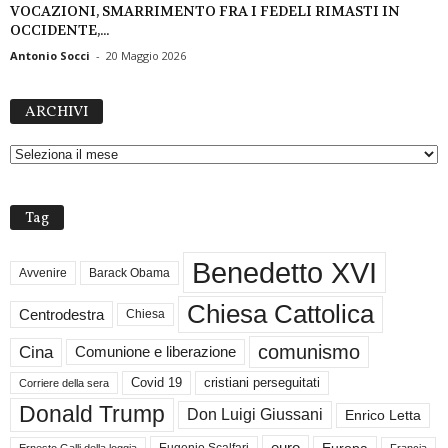
VOCAZIONI, SMARRIMENTO FRA I FEDELI RIMASTI IN
OCCIDENTE,...
Antonio Socci
-
20 Maggio 2026
A
ARCHIVI
R
C
H
I
V
Tag
I
Benedetto XVI
Avvenire
Barack Obama
Chiesa Cattolica
Centrodestra
Chiesa
comunismo
Cina
Comunione e liberazione
Covid 19
cristiani perseguitati
Corriere della sera
Donald Trump
Don Luigi Giussani
Enrico Letta
Ernesto Galli della loggia