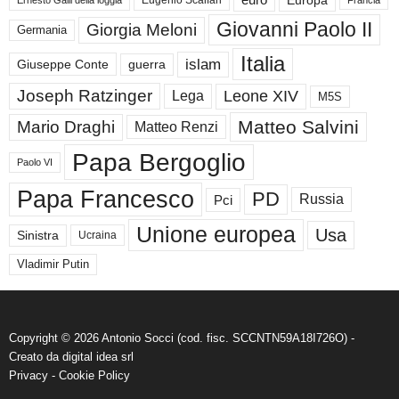
euro
Europa
Eugenio Scalfari
Francia
Giovanni Paolo II
Giorgia Meloni
Germania
Italia
islam
guerra
Giuseppe Conte
Joseph Ratzinger
Leone XIV
Lega
M5S
Matteo Salvini
Mario Draghi
Matteo Renzi
Papa Bergoglio
Paolo VI
Papa Francesco
PD
Russia
Pci
Unione europea
Usa
Sinistra
Ucraina
Vladimir Putin
Copyright © 2026 Antonio Socci (cod. fisc. SCCNTN59A18I726O) -
Creato da
digital idea srl
Privacy
-
Cookie Policy