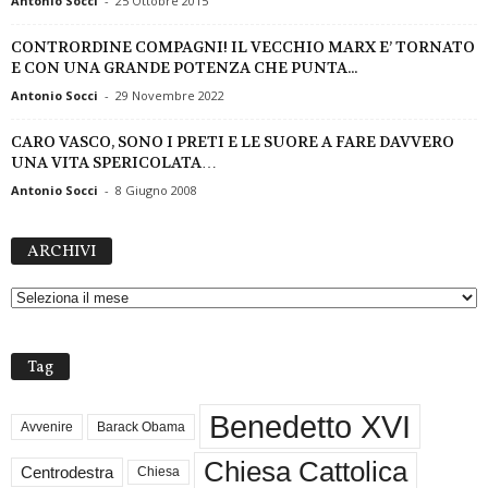
Antonio Socci
-
25 Ottobre 2015
CONTRORDINE COMPAGNI! IL VECCHIO MARX E’ TORNATO
E CON UNA GRANDE POTENZA CHE PUNTA...
Antonio Socci
-
29 Novembre 2022
CARO VASCO, SONO I PRETI E LE SUORE A FARE DAVVERO
UNA VITA SPERICOLATA…
Antonio Socci
-
8 Giugno 2008
A
ARCHIVI
R
C
H
I
V
Tag
I
Benedetto XVI
Avvenire
Barack Obama
Chiesa Cattolica
Centrodestra
Chiesa