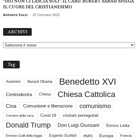
“DIO NON CI LASCIA SOLI”. IL CARD. ROBERT SARAH SPIEGA
IL CUORE DEL CRISTIANESIMO
Antonio Socci
-
29 Gennaio 2023
A
ARCHIVI
R
C
H
I
V
Tag
I
Benedetto XVI
Avvenire
Barack Obama
Chiesa Cattolica
Centrodestra
Chiesa
comunismo
Cina
Comunione e liberazione
Covid 19
cristiani perseguitati
Corriere della sera
Donald Trump
Don Luigi Giussani
Enrico Letta
euro
Europa
Eugenio Scalfari
Ernesto Galli della loggia
Francia