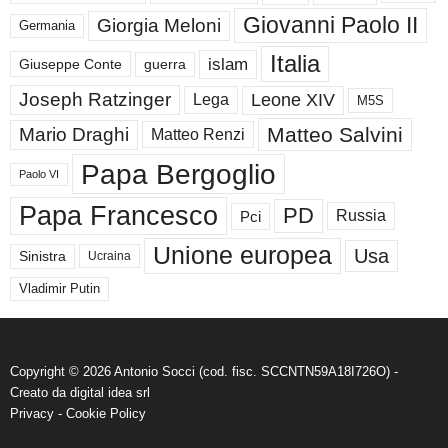
Giovanni Paolo II
Giorgia Meloni
Germania
Italia
islam
guerra
Giuseppe Conte
Joseph Ratzinger
Leone XIV
Lega
M5S
Matteo Salvini
Mario Draghi
Matteo Renzi
Papa Bergoglio
Paolo VI
Papa Francesco
PD
Russia
Pci
Unione europea
Usa
Sinistra
Ucraina
Vladimir Putin
Copyright © 2026 Antonio Socci (cod. fisc. SCCNTN59A18I726O) -
Creato da
digital idea srl
Privacy
-
Cookie Policy