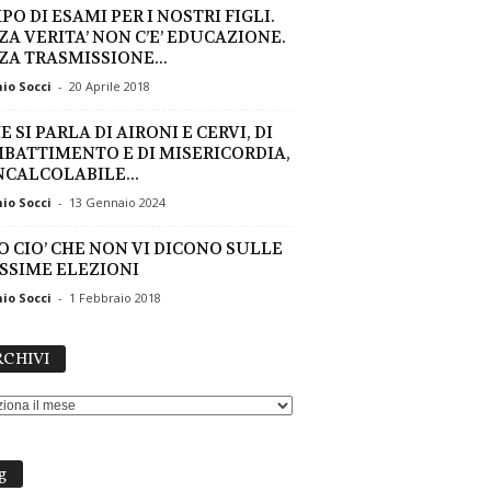
O DI ESAMI PER I NOSTRI FIGLI.
ZA VERITA’ NON C’E’ EDUCAZIONE.
ZA TRASMISSIONE...
io Socci
-
20 Aprile 2018
 SI PARLA DI AIRONI E CERVI, DI
BATTIMENTO E DI MISERICORDIA,
INCALCOLABILE...
io Socci
-
13 Gennaio 2024
O CIO’ CHE NON VI DICONO SULLE
SSIME ELEZIONI
io Socci
-
1 Febbraio 2018
ARCHIVI
CHIVI
g