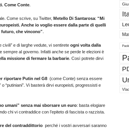
Giu
sti. Come Conte
.
It
Male. Come scrive, su Twitter,
Metello Di Santarosa
:
“Mi
Le
uropeisti. Anche io voglio essere dalla parte di quelli
 futuro, che vincono”
.
Mat
ivili” e di larghe vedute, vi sentirete
ogni volta dalla
Paol
re sempre al governo. Infatti anche se perde le elezioni è
P
della missione di fermare la barbarie
. Così potrete dirvi
P
U
r riportare Putin nel G8
(come Conte) senza essere
 o “putiniani”. Vi basterà dirvi europeisti, progressisti e
Vlad
tano umani” senza mai sborsare un euro
: basta elogiare
do chi vi contraddice con l’epiteto di fascista o razzista.
re del contraddittorio
perché i vostri avversari saranno