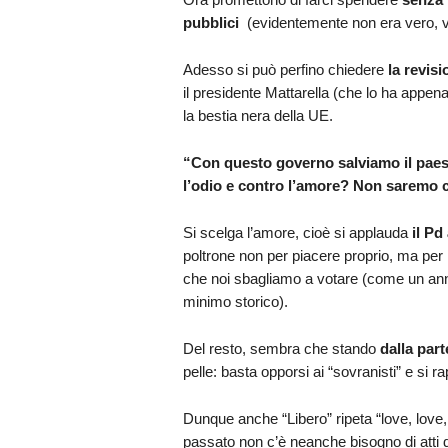
pubblici
(evidentemente non era vero, v
Adesso si può perfino chiedere
la revisi
il presidente Mattarella (che lo ha appena
la bestia nera della UE.
“Con questo governo salviamo il paese
l’odio e contro l’amore? Non saremo c
Si scelga l’amore, cioè si applauda
il Pd
poltrone non per piacere proprio, ma per 
che noi sbagliamo a votare (come un anno
minimo storico).
Del resto, sembra che stando
dalla part
pelle: basta opporsi ai “sovranisti” e si
Dunque anche “Libero” ripeta “love, love, 
passato non c’è neanche bisogno di atti d