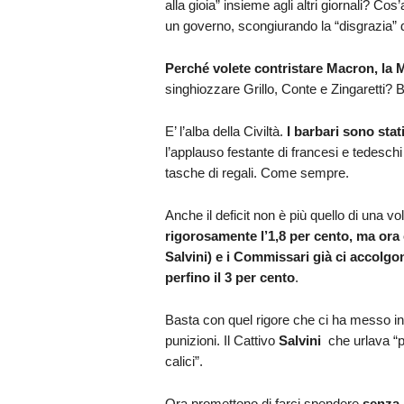
alla gioia” insieme agli altri giornali? C
un governo, scongiurando la “disgrazia” di 
Perché volete contristare Macron, la M
singhiozzare Grillo, Conte e Zingaretti? B
E’ l’alba della Civiltà.
I barbari sono stati
l’applauso festante di francesi e tedeschi
tasche di regali. Come sempre.
Anche il deficit non è più quello di una vo
rigorosamente l’1,8 per cento, ma ora 
Salvini) e i Commissari già ci accolgo
perfino il 3 per cento
.
Basta con quel rigore che ci ha messo i
punizioni. Il Cattivo
Salvini
che urlava “pri
calici”.
Ora promettono di farci spendere
senza 