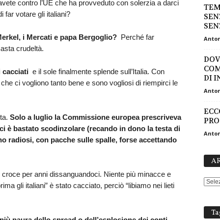
os’avete contro l’UE che ha provveduto con solerzia a darci
TEMP
far votare gli italiani?
SEN
SEN
erkel, i Mercati e papa Bergoglio?
Perché far
Anton
asta crudeltà.
DOVE
COM
 cacciati
e il sole finalmente splende sull’Italia. Con
DI 
 che ci vogliono tanto bene e sono vogliosi di riempirci le
Anton
ECC
lta.
Solo a luglio la Commissione europea prescriveva
PRO
ci è bastato scodinzolare (recando in dono la testa di
Anton
no radiosi, con pacche sulle spalle, forse accettando
AR
n croce per anni dissanguandoci. Niente più minacce e
ma gli italiani” è stato cacciato, perciò “libiamo nei lieti
Ta
più paura dello spread o dell’esplosione dei conti