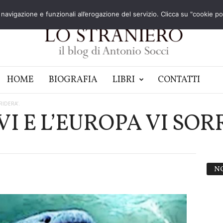
navigazione e funzionali all’erogazione del servizio. Clicca su "cookie poli
HOME
BIOGRAFIA
LIBRI
CONTATTI
RIDERA’.
 E L’EUROPA VI SORR
N