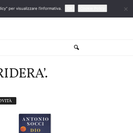
cy" per visualizzare l’informativa.
OK
Cookie Policy
IDERA’.
OVITÀ