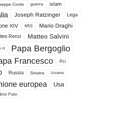
islam
guerra
seppe Conte
alia
Joseph Ratzinger
Lega
Mario Draghi
one XIV
M5S
Matteo Salvini
teo Renzi
Papa Bergoglio
o VI
apa Francesco
Pci
D
Russia
Sinistra
Ucraina
nione europea
Usa
imir Putin