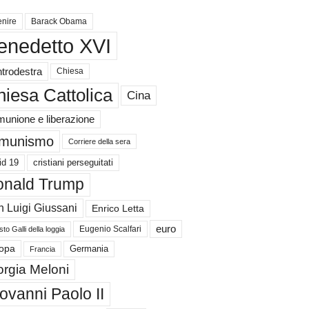
nire
Barack Obama
enedetto XVI
trodestra
Chiesa
iesa Cattolica
Cina
unione e liberazione
munismo
Corriere della sera
id 19
cristiani perseguitati
nald Trump
 Luigi Giussani
Enrico Letta
euro
Eugenio Scalfari
to Galli della loggia
Germania
opa
Francia
orgia Meloni
ovanni Paolo II