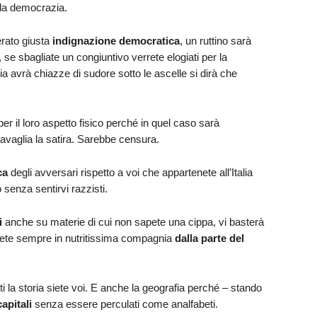
lla democrazia.
rato giusta
indignazione democratica
, un ruttino sarà
, se sbagliate un congiuntivo verrete elogiati per la
ia avrà chiazze di sudore sotto le ascelle si dirà che
er il loro aspetto fisico perché in quel caso sarà
vaglia la satira. Sarebbe censura.
ca
degli avversari rispetto a voi che appartenete all’Italia
o senza sentirvi razzisti.
i
anche su materie di cui non sapete una cippa, vi basterà
ete sempre in nutritissima compagnia
dalla parte del
ti la storia siete voi. E anche la geografia perché – stando
apitali
senza essere perculati come analfabeti.