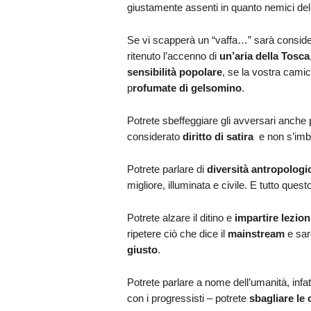
giustamente assenti in quanto nemici de
Se vi scapperà un “vaffa…” sarà conside
ritenuto l’accenno di
un’aria della Tosca
sensibilità popolare
, se la vostra camic
p
rofumate di gelsomino
.
Potrete sbeffeggiare gli avversari anche p
considerato
diritto di satira
e non s’imba
Potrete parlare di
diversità antropologi
migliore, illuminata e civile. E tutto quest
Potrete alzare il ditino e
impartire lezion
ripetere ciò che dice il
mainstream
e sar
giusto
.
Potrete parlare a nome dell’umanità, infat
con i progressisti – potrete
sbagliare le c