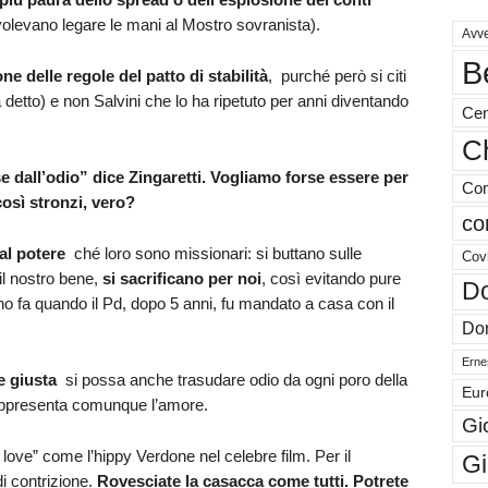
olevano legare le mani al Mostro sovranista).
Avve
B
one delle regole del patto di stabilità
, purché però si citi
 detto) e non Salvini che lo ha ripetuto per anni diventando
Cen
Ch
 dall’odio” dice Zingaretti. Vogliamo forse essere per
Com
osì stronzi, vero?
co
 al potere
ché loro sono missionari: si buttano sulle
Cov
il nostro bene,
si sacrificano per noi
, così evitando pure
Do
 fa quando il Pd, dopo 5 anni, fu mandato a casa con il
Don
Ernes
e giusta
si possa anche trasudare odio da ogni poro della
Eur
 rappresenta comunque l’amore.
Gi
love” come l’hippy Verdone nel celebre film. Per il
Gi
i contrizione.
Rovesciate la casacca come tutti. Potrete