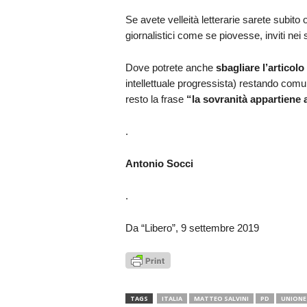
Se avete velleità letterarie sarete subito
giornalistici come se piovesse, inviti nei s
Dove potrete anche
sbagliare l’articol
intellettuale progressista) restando comu
resto la frase
“la sovranità appartiene 
.
Antonio Socci
.
Da “Libero”, 9 settembre 2019
TAGS
ITALIA
MATTEO SALVINI
PD
UNIONE