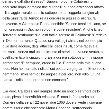
denaro e dall’altra il sesso”. Sappiamo come Calabresi fu
accusato dopo la tragica fine di Pinelli, pur non entrandoci affatto.
Il linciaggio morale a cui fu sottoposto, a rileggerlo sui giornali
della Sinistra del tempo (e a ricordare le piazze di allora), fa
spavento. A Giampaolo Pansa confidò: “Se non fossi cristiano, se
non credessi in Dio, non so come potrei resistere”. Anche Enzo
Tortora fu testimone di questi fatti e scrisse di Calabresi: “Credeva
in Dio, fermamente. Quando una volta gli chiesi, nel periodo più
buio delle accuse, degli attacchi, degli insulti, come faceva a
resistere, senza mai un cedimento di nervi, senza uno scatto, a
quell’autentico linciaggio morale a cui era sottoposto, mi rispose
sorridendo: ‘E’ semplice, credo in Dio. E credo nella mia buona
fede. Non ho mai fatto nulla di cui possa vergognarmi. E non odio
nemmeno i miei nemici; ho angoscia per loro, non odio. E’ una
parola – odio – che proprio non conosco’ ”.
Era vero. Calabresi era sempre stato un eroico servitore dello
stato, pieno di sensibilità cristiana. E’ nota la foto uscita sul
Corriere della sera il 22 novembre 1969 dove si vede il giovane
commissario che soccorre Mario Capanna, sottraendolo