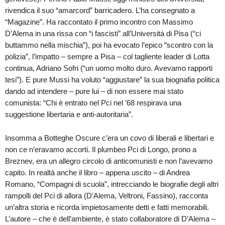
rivendica il suo “amarcord” barricadero. L’ha consegnato a
“Magazine”. Ha raccontato il primo incontro con Massimo
D’Alema in una rissa con “i fascisti” all’Università di Pisa (“ci
buttammo nella mischia”), poi ha evocato l’epico “scontro con la
polizia”, l’impatto – sempre a Pisa – col tagliente leader di Lotta
continua, Adriano Sofri (“un uomo molto duro. Avevamo rapporti
tesi”). E pure Mussi ha voluto “aggiustare” la sua biognafia politica
dando ad intendere – pure lui – di non essere mai stato
comunista: “Chi è entrato nel Pci nel ’68 respirava una
suggestione libertaria e anti-autoritaria”.
Insomma a Botteghe Oscure c’era un covo di liberali e libertari e
non ce n’eravamo accorti. Il plumbeo Pci di Longo, prono a
Breznev, era un allegro circolo di anticomunisti e non l’avevamo
capito. In realtà anche il libro – appena uscito – di Andrea
Romano, “Compagni di scuola”, intrecciando le biografie degli altri
rampolli del Pci di allora (D’Alema, Veltroni, Fassino), racconta
un’altra storia e ricorda impietosamente detti e fatti memorabili.
L’autore – che è dell’ambiente, è stato collaboratore di D’Alema –