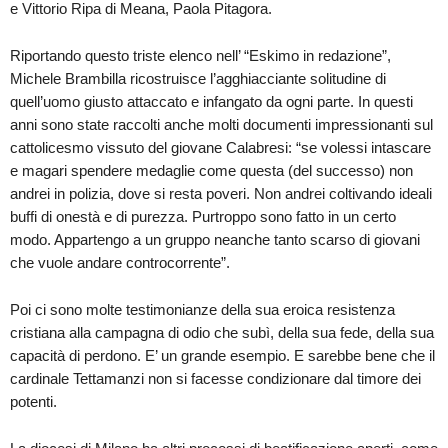
e Vittorio Ripa di Meana, Paola Pitagora.
Riportando questo triste elenco nell’ “Eskimo in redazione”,
Michele Brambilla ricostruisce l’agghiacciante solitudine di
quell’uomo giusto attaccato e infangato da ogni parte. In questi
anni sono state raccolti anche molti documenti impressionanti sul
cattolicesmo vissuto del giovane Calabresi: “se volessi intascare
e magari spendere medaglie come questa (del successo) non
andrei in polizia, dove si resta poveri. Non andrei coltivando ideali
buffi di onestà e di purezza. Purtroppo sono fatto in un certo
modo. Appartengo a un gruppo neanche tanto scarso di giovani
che vuole andare controcorrente”.
Poi ci sono molte testimonianze della sua eroica resistenza
cristiana alla campagna di odio che subì, della sua fede, della sua
capacità di perdono. E’ un grande esempio. E sarebbe bene che il
cardinale Tettamanzi non si facesse condizionare dal timore dei
potenti.