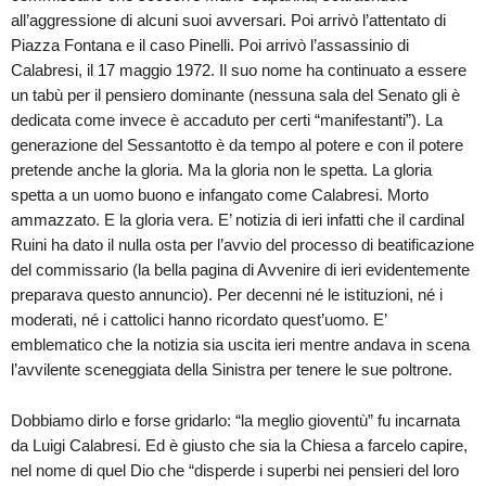
all’aggressione di alcuni suoi avversari. Poi arrivò l’attentato di
Piazza Fontana e il caso Pinelli. Poi arrivò l’assassinio di
Calabresi, il 17 maggio 1972. Il suo nome ha continuato a essere
un tabù per il pensiero dominante (nessuna sala del Senato gli è
dedicata come invece è accaduto per certi “manifestanti”). La
generazione del Sessantotto è da tempo al potere e con il potere
pretende anche la gloria. Ma la gloria non le spetta. La gloria
spetta a un uomo buono e infangato come Calabresi. Morto
ammazzato. E la gloria vera. E’ notizia di ieri infatti che il cardinal
Ruini ha dato il nulla osta per l’avvio del processo di beatificazione
del commissario (la bella pagina di Avvenire di ieri evidentemente
preparava questo annuncio). Per decenni né le istituzioni, né i
moderati, né i cattolici hanno ricordato quest’uomo. E’
emblematico che la notizia sia uscita ieri mentre andava in scena
l’avvilente sceneggiata della Sinistra per tenere le sue poltrone.
Dobbiamo dirlo e forse gridarlo: “la meglio gioventù” fu incarnata
da Luigi Calabresi. Ed è giusto che sia la Chiesa a farcelo capire,
nel nome di quel Dio che “disperde i superbi nei pensieri del loro