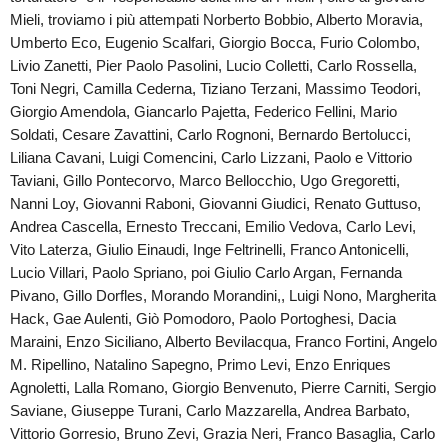
Mieli, troviamo i più attempati Norberto Bobbio, Alberto Moravia,
Umberto Eco, Eugenio Scalfari, Giorgio Bocca, Furio Colombo,
Livio Zanetti, Pier Paolo Pasolini, Lucio Colletti, Carlo Rossella,
Toni Negri, Camilla Cederna, Tiziano Terzani, Massimo Teodori,
Giorgio Amendola, Giancarlo Pajetta, Federico Fellini, Mario
Soldati, Cesare Zavattini, Carlo Rognoni, Bernardo Bertolucci,
Liliana Cavani, Luigi Comencini, Carlo Lizzani, Paolo e Vittorio
Taviani, Gillo Pontecorvo, Marco Bellocchio, Ugo Gregoretti,
Nanni Loy, Giovanni Raboni, Giovanni Giudici, Renato Guttuso,
Andrea Cascella, Ernesto Treccani, Emilio Vedova, Carlo Levi,
Vito Laterza, Giulio Einaudi, Inge Feltrinelli, Franco Antonicelli,
Lucio Villari, Paolo Spriano, poi Giulio Carlo Argan, Fernanda
Pivano, Gillo Dorfles, Morando Morandini,, Luigi Nono, Margherita
Hack, Gae Aulenti, Giò Pomodoro, Paolo Portoghesi, Dacia
Maraini, Enzo Siciliano, Alberto Bevilacqua, Franco Fortini, Angelo
M. Ripellino, Natalino Sapegno, Primo Levi, Enzo Enriques
Agnoletti, Lalla Romano, Giorgio Benvenuto, Pierre Carniti, Sergio
Saviane, Giuseppe Turani, Carlo Mazzarella, Andrea Barbato,
Vittorio Gorresio, Bruno Zevi, Grazia Neri, Franco Basaglia, Carlo