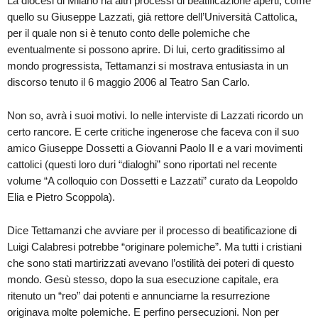
La diocesi di Milano ha altri processi di beatificazione aperti, come
quello su Giuseppe Lazzati, già rettore dell’Università Cattolica,
per il quale non si è tenuto conto delle polemiche che
eventualmente si possono aprire. Di lui, certo graditissimo al
mondo progressista, Tettamanzi si mostrava entusiasta in un
discorso tenuto il 6 maggio 2006 al Teatro San Carlo.
Non so, avrà i suoi motivi. Io nelle interviste di Lazzati ricordo un
certo rancore. E certe critiche ingenerose che faceva con il suo
amico Giuseppe Dossetti a Giovanni Paolo II e a vari movimenti
cattolici (questi loro duri “dialoghi” sono riportati nel recente
volume “A colloquio con Dossetti e Lazzati” curato da Leopoldo
Elia e Pietro Scoppola).
Dice Tettamanzi che avviare per il processo di beatificazione di
Luigi Calabresi potrebbe “originare polemiche”. Ma tutti i cristiani
che sono stati martirizzati avevano l’ostilità dei poteri di questo
mondo. Gesù stesso, dopo la sua esecuzione capitale, era
ritenuto un “reo” dai potenti e annunciarne la resurrezione
originava molte polemiche. E perfino persecuzioni. Non per