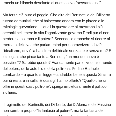
traccia un bilancio desolante di questa leva “sessantottina”.
Ma forse c’è pure di peggio. Che dire dei Bertinotti e dei Diliberto –
tuttora comunisti, che si baloccano ancora con le piazze e le
mitologie guevariane – i quali in queste ore si mostrano i più
accaniti nel tenere in vita l’agonizzante governo Prodi pur di non
perdere la poltrona e il potere? Secondo le cronache si ricorre al
mercato delle vacche parlamentari per sopravvivere: dov’è
l’idealismo, dov’è la bandiera dell’ideale senza se e senza ma? E
lo slogan, che piace tanto a Bertinotti, “un mondo nuovo è
possibile”? Sarebbe questo? Francamente pare il vecchio mondo
del potere, delle auto blu e della poltrona. Perfino Raffaele
Lombardo – a quanto si legge – andrebbe bene a questa Sinistra
pur di restare in sella. E cosa gli hanno offerto? “Quello che si
offre in questi casi, poltrone”, spiega impietosamente il politico
siciliano.
Il regimetto dei Bertinotti, dei Diliberto, dei D’Alema e dei Fassino
non sembra proprio “la fantasia al potere”, ma la fantasia del