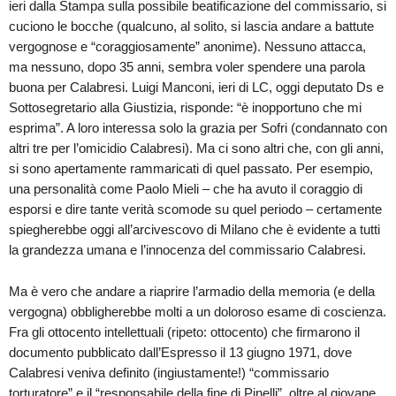
ieri dalla Stampa sulla possibile beatificazione del commissario, si
cuciono le bocche (qualcuno, al solito, si lascia andare a battute
vergognose e “coraggiosamente” anonime). Nessuno attacca,
ma nessuno, dopo 35 anni, sembra voler spendere una parola
buona per Calabresi. Luigi Manconi, ieri di LC, oggi deputato Ds e
Sottosegretario alla Giustizia, risponde: “è inopportuno che mi
esprima”. A loro interessa solo la grazia per Sofri (condannato con
altri tre per l’omicidio Calabresi). Ma ci sono altri che, con gli anni,
si sono apertamente rammaricati di quel passato. Per esempio,
una personalità come Paolo Mieli – che ha avuto il coraggio di
esporsi e dire tante verità scomode su quel periodo – certamente
spiegherebbe oggi all’arcivescovo di Milano che è evidente a tutti
la grandezza umana e l’innocenza del commissario Calabresi.
Ma è vero che andare a riaprire l’armadio della memoria (e della
vergogna) obbligherebbe molti a un doloroso esame di coscienza.
Fra gli ottocento intellettuali (ripeto: ottocento) che firmarono il
documento pubblicato dall’Espresso il 13 giugno 1971, dove
Calabresi veniva definito (ingiustamente!) “commissario
torturatore” e il “responsabile della fine di Pinelli”, oltre al giovane