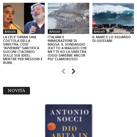
Articoli
Articoli
Articoli
LA CEI E’ ORMAI UNA
ITALIANI E
IL MARE E LO SGUARDO
COSTOLA DELLA
IMMIGRAZIONE DI
DI GIUSSANI
SINISTRA. COSI’
MASSA. IL SONDAGGIO
“AVVENIRE” SANTIFICA
(FATTO A MAGGIO) CHE
GUCCINI (TACENDO
METTE KO LA SINISTRA
SULLE SUE IDEE),
(OGGI SAREBBE ANCOR
MENTRE PER MESSORI E
PIU’ CLAMOROSO)
RUINI…
NOVITÀ