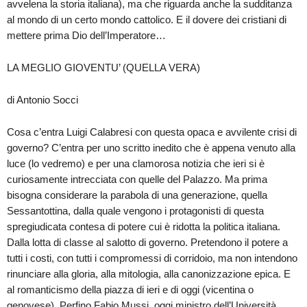
avvelena la storia italiana), ma che riguarda anche la sudditanza
al mondo di un certo mondo cattolico. E il dovere dei cristiani di
mettere prima Dio dell’Imperatore…
LA MEGLIO GIOVENTU’ (QUELLA VERA)
di Antonio Socci
Cosa c’entra Luigi Calabresi con questa opaca e avvilente crisi di
governo? C’entra per uno scritto inedito che è appena venuto alla
luce (lo vedremo) e per una clamorosa notizia che ieri si è
curiosamente intrecciata con quelle del Palazzo. Ma prima
bisogna considerare la parabola di una generazione, quella
Sessantottina, dalla quale vengono i protagonisti di questa
spregiudicata contesa di potere cui è ridotta la politica italiana.
Dalla lotta di classe al salotto di governo. Pretendono il potere a
tutti i costi, con tutti i compromessi di corridoio, ma non intendono
rinunciare alla gloria, alla mitologia, alla canonizzazione epica. E
al romanticismo della piazza di ieri e di oggi (vicentina o
genovese). Perfino Fabio Mussi, oggi ministro dell’Università,