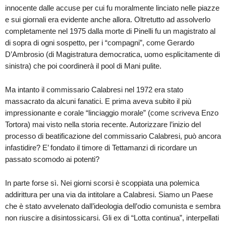
innocente dalle accuse per cui fu moralmente linciato nelle piazze
e sui giornali era evidente anche allora. Oltretutto ad assolverlo
completamente nel 1975 dalla morte di Pinelli fu un magistrato al
di sopra di ogni sospetto, per i “compagni”, come Gerardo
D’Ambrosio (di Magistratura democratica, uomo esplicitamente di
sinistra) che poi coordinerà il pool di Mani pulite.
Ma intanto il commissario Calabresi nel 1972 era stato
massacrato da alcuni fanatici. E prima aveva subito il più
impressionante e corale “linciaggio morale” (come scriveva Enzo
Tortora) mai visto nella storia recente. Autorizzare l’inizio del
processo di beatificazione del commissario Calabresi, può ancora
infastidire? E’ fondato il timore di Tettamanzi di ricordare un
passato scomodo ai potenti?
In parte forse sì. Nei giorni scorsi è scoppiata una polemica
addirittura per una via da intitolare a Calabresi. Siamo un Paese
che è stato avvelenato dall’ideologia dell’odio comunista e sembra
non riuscire a disintossicarsi. Gli ex di “Lotta continua”, interpellati