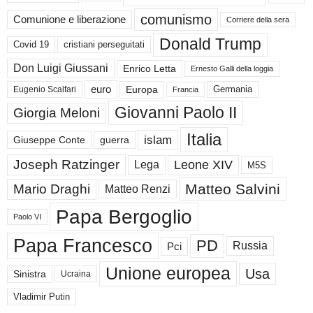
comunismo
Comunione e liberazione
Corriere della sera
Donald Trump
Covid 19
cristiani perseguitati
Don Luigi Giussani
Enrico Letta
Ernesto Galli della loggia
euro
Germania
Europa
Eugenio Scalfari
Francia
Giovanni Paolo II
Giorgia Meloni
Italia
islam
guerra
Giuseppe Conte
Joseph Ratzinger
Leone XIV
Lega
M5S
Matteo Salvini
Mario Draghi
Matteo Renzi
Papa Bergoglio
Paolo VI
Papa Francesco
PD
Russia
Pci
Unione europea
Usa
Sinistra
Ucraina
Vladimir Putin