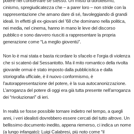
potere nel conservare se stesso. Un misto di doroteismo,
cinismo, spregiudicatezza che – a parer loro – non stride con la
rappresentazione che amano dare di sé, favoleggiando di grandi
ideali. In effetti gli ex-giovani del ’68 che dominano nella politica,
nei media, nel cinema, hanno in mano le leve del discorso
pubblico e sono davvero riusciti a rappresentare la propria
generazione come “La meglio gioventù”.
Non lo è mai stata e basta ricordare lo sfacelo e l’orgia di violenza
che si scatenò dal Sessantotto. Ma il mito romantico della rivolta
giovanile ormai è stato imposto dalla pubblicistica e dalla
storiografia ufficiale, è il nuovo conformismo, è
l’autorappresentazione del potere, è la sua autocanonizzazione.
L’arroganza del potere di oggi era già tutta presente nell’arroganza
dei “rivoluzionari” di ieri.
In realtà se fosse possibile tornare indietro nel tempo, a quegli
anni, i veri idealisti dovrebbero essere cercati del tutto altrove. Un
bellissimo documento inedito, appena riemerso, ci indica un nome
(a lungo infangato): Luigi Calabresi, più noto come “il