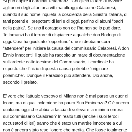
Si può capire il cardinal Tettamanzi. Chi glielo fa fare di avviare
agli onori degli altari una vittima oltraggiata come Calabresi,
quando il suo nome inquieta la coscienza della Sinistra italiana, di
tanti potenti e i prepotenti di ieri e di oggi, perfino di alcuni “padri
della patria”. Se uno il coraggio non ce l’ha non se lo può dare.
Tettamanzi ha il terrore di dispiacere a qualche don Rodrigo di
oggi. Così ha giudicato “opportuno” che si debba ancora
“attendere” per iniziare la causa del commissario Calabresi. A don
Ennio Innocenti, il quale ha raccolto un mare di documentazione
sull’ardente cattolicesimo del Commissario, il cardinale ha
risposto che l’inizio di questa causa potrebbe “originare
polemiche”. Dunque il Paradiso può attendere. Dio anche,
secondo il prelato.
E’ vero che l’attuale vescovo di Milano non è mai parso un cuor di
leone, ma di quali polemiche ha paura Sua Eminenza? C’è ancora
qualcuno oggi che abbia la faccia di sollevare la minima ombra
sul commissario Calabresi? In realtù tutti (anche i suoi feroci
accusatori di ieri) sanno che è stato un martire innocente a cui
non è ancora stato reso l’onore che merita. Che fosse totalmente