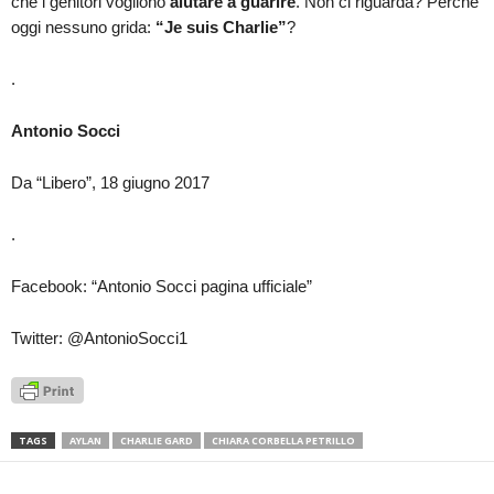
che i genitori vogliono
aiutare a guarire
. Non ci riguarda? Perché
oggi nessuno grida:
“Je suis Charlie”
?
.
Antonio Socci
Da “Libero”, 18 giugno 2017
.
Facebook: “Antonio Socci pagina ufficiale”
Twitter: @AntonioSocci1
TAGS
AYLAN
CHARLIE GARD
CHIARA CORBELLA PETRILLO