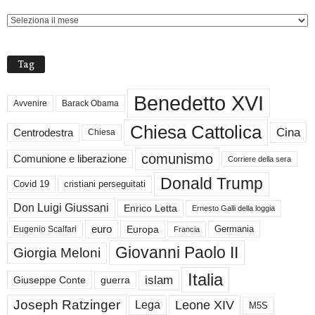
Tag
Benedetto XVI
Avvenire
Barack Obama
Chiesa Cattolica
Cina
Centrodestra
Chiesa
comunismo
Comunione e liberazione
Corriere della sera
Donald Trump
Covid 19
cristiani perseguitati
Don Luigi Giussani
Enrico Letta
Ernesto Galli della loggia
euro
Germania
Europa
Eugenio Scalfari
Francia
Giovanni Paolo II
Giorgia Meloni
Italia
islam
guerra
Giuseppe Conte
Joseph Ratzinger
Leone XIV
Lega
M5S