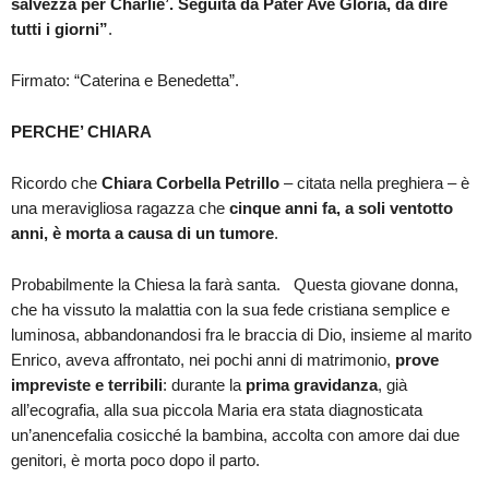
salvezza per Charlie’. Seguita da Pater Ave Gloria, da dire
tutti i giorni”
.
Firmato: “Caterina e Benedetta”.
PERCHE’ CHIARA
Ricordo che
Chiara Corbella Petrillo
– citata nella preghiera – è
una meravigliosa ragazza che
cinque anni fa, a soli ventotto
anni, è morta a causa di un tumore
.
Probabilmente la Chiesa la farà santa. Questa giovane donna,
che ha vissuto la malattia con la sua fede cristiana semplice e
luminosa, abbandonandosi fra le braccia di Dio, insieme al marito
Enrico, aveva affrontato, nei pochi anni di matrimonio,
prove
impreviste e terribili
: durante la
prima gravidanza
, già
all’ecografia, alla sua piccola Maria era stata diagnosticata
un’anencefalia cosicché la bambina, accolta con amore dai due
genitori, è morta poco dopo il parto.