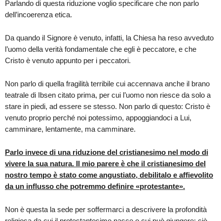
Parlando di questa riduzione voglio specificare che non parlo
dell’incoerenza etica.
Da quando il Signore è venuto, infatti, la Chiesa ha reso avveduto
l’uomo della verità fondamentale che egli è peccatore, e che
Cristo è venuto appunto per i peccatori.
Non parlo di quella fragilità terribile cui accennava anche il brano
teatrale di Ibsen citato prima, per cui l’uomo non riesce da solo a
stare in piedi, ad essere se stesso. Non parlo di questo: Cristo è
venuto proprio perché noi potessimo, appoggiandoci a Lui,
camminare, lentamente, ma camminare.
Parlo invece di una riduzione del cristianesimo nel modo di
vivere la sua natura. Il mio parere è che il cristianesimo del
nostro tempo è stato come angustiato, debilitalo e affievolito
da un influsso che potremmo definire «protestante».
Non è questa la sede per soffermarci a descrivere la profondità
religiosa da cui il protestantesimo nasce o cui può giungere; ciò