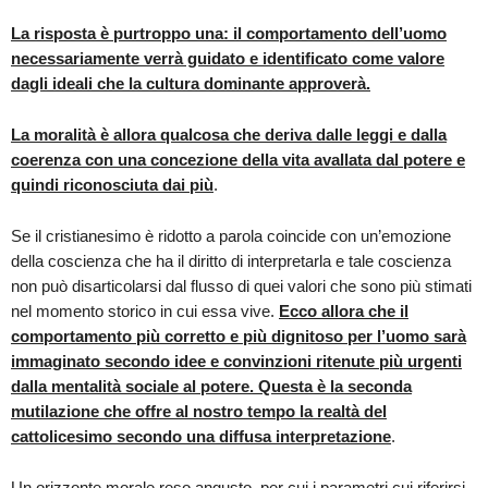
La risposta è purtroppo una: il comportamento dell’uomo
necessariamente verrà guidato e identificato come valore
dagli ideali che la cultura dominante approverà.
La moralità è allora qualcosa che deriva dalle leggi e dalla
coerenza con una concezione della vita avallata dal potere e
quindi riconosciuta dai più
.
Se il cristianesimo è ridotto a parola coincide con un’emozione
della coscienza che ha il diritto di interpretarla e tale coscienza
non può disarticolarsi dal flusso di quei valori che sono più stimati
nel momento storico in cui essa vive.
Ecco allora che il
comportamento più corretto e più dignitoso per l’uomo sarà
immaginato secondo idee e convinzioni ritenute più urgenti
dalla mentalità sociale al potere. Questa è la seconda
mutilazione che offre al nostro tempo la realtà del
cattolicesimo secondo una diffusa interpretazione
.
Un orizzonte morale reso angusto, per cui i parametri cui riferirsi