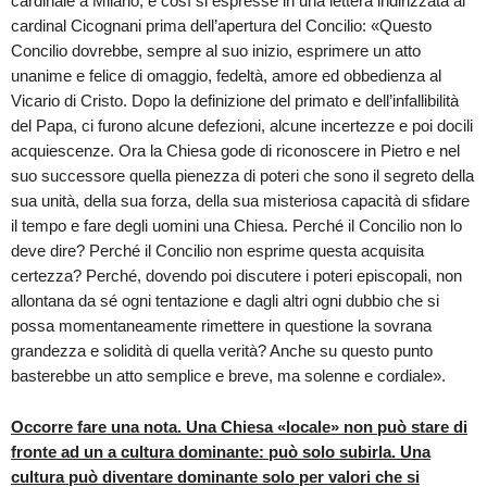
cardinale a Milano, e così si espresse in una lettera indirizzata al
cardinal Cicognani prima dell’apertura del Concilio: «Questo
Concilio dovrebbe, sempre al suo inizio, esprimere un atto
unanime e felice di omaggio, fedeltà, amore ed obbedienza al
Vicario di Cristo. Dopo la definizione del primato e dell’infallibilità
del Papa, ci furono alcune defezioni, alcune incertezze e poi docili
acquiescenze. Ora la Chiesa gode di riconoscere in Pietro e nel
suo successore quella pienezza di poteri che sono il segreto della
sua unità, della sua forza, della sua misteriosa capacità di sfidare
il tempo e fare degli uomini una Chiesa. Perché il Concilio non lo
deve dire? Perché il Concilio non esprime questa acquisita
certezza? Perché, dovendo poi discutere i poteri episcopali, non
allontana da sé ogni tentazione e dagli altri ogni dubbio che si
possa momentaneamente rimettere in questione la sovrana
grandezza e solidità di quella verità? Anche su questo punto
basterebbe un atto semplice e breve, ma solenne e cordiale».
Occorre fare una nota. Una Chiesa «locale» non può stare di
fronte ad un a cultura dominante: può solo subirla. Una
cultura può diventare dominante solo per valori che si