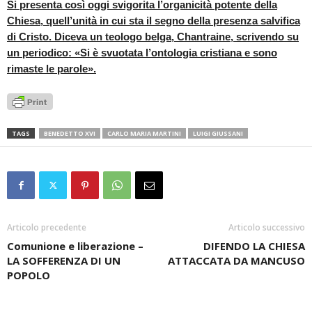
Si presenta così oggi svigorita l’organicità potente della
Chiesa, quell’unità in cui sta il segno della presenza salvifica
di Cristo. Diceva un teologo belga, Chantraine, scrivendo su
un periodico: «Si è svuotata l’ontologia cristiana e sono
rimaste le parole».
TAGS
BENEDETTO XVI
CARLO MARIA MARTINI
LUIGI GIUSSANI
Articolo precedente
Articolo successivo
Comunione e liberazione –
DIFENDO LA CHIESA
LA SOFFERENZA DI UN
ATTACCATA DA MANCUSO
POPOLO