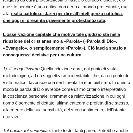
che sto per dire è una critica non certo al mondo protestante, ma
alla
realtà cattolica, starei per dire all’intelligenza cattolica,
che oggi si presenta gravemente protestantizzata
.
L’osservazione capitale che motiva tale giudizio sta nella
riduzione del cristianesimo a «Parola» («Parola di Dio»,
«Evangelo», o semplicemente «Parola»). Ciò lascia spazio a
conseguenze decisive per una cultura
.
1)
Il soggettivismo
Quella riduzione apre, dal punto di vista
metodologico, ad un soggettivismo inevitabile che, da un punto di
vista pratico, favorisce una sentimentalità e un pietismo. In questo
modo la parola di Dio avrebbe come ultimo criterio interpretativo
la coscienza personale: drammatica relativizzazione in cui ogni
uomo è sorgente di dettato, ultima cattedra e profeta di se stesso,
alla mercé della sua sensibilità, del suo risentimento, dell’istante
che vive.
Tot capita, tot sententiae:
tante teste, tanti pareri. Potrebbe anche