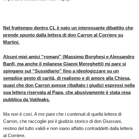
Nel frattempo dentro CL è nato un interessante dibattito che
prende spunto dalla lettera di don Carron al Corriere su
Martini.
Alcuni miei amici “romani” (Massimo Borghesi e Alessandro
Banfi, ma anche il milanese Gianni Mereghetti) mi pare si
spingano sul “Sussidiario” fino a ideologizzare su un
semplice gesto di carità, di realismo e di amore alla Chiesa,
quasi che don Carron avesse ribaltato i giudizi espressi nella
sua lettera riservata al Papa, che abusivamente è stata resa
pubblica da Vatileaks.
Ma non è così. A me pare che i contenuti di quella lettera di
Carron, che raccoglie poi il giudizio storico di don Giussani,
restino del tutto validi e non siano affatto contraddetti dalla lettera
al Corriere.