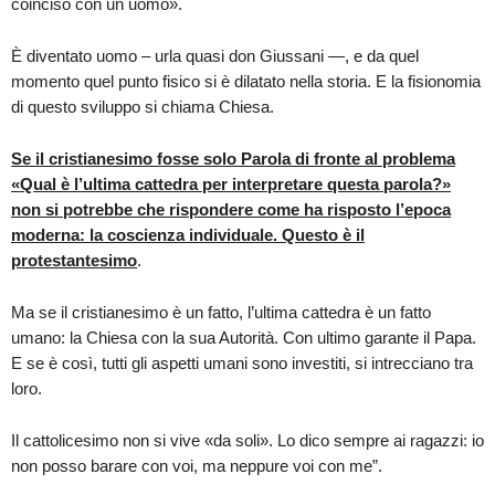
coinciso con un uomo».
È diventato uomo – urla quasi don Giussani —, e da quel
momento quel punto fisico si è dilatato nella storia. E la fisionomia
di questo sviluppo si chiama Chiesa.
Se il cristianesimo fosse solo Parola di fronte al problema
«Qual è l’ultima cattedra per interpretare questa parola?»
non si potrebbe che rispondere come ha risposto l’epoca
moderna: la coscienza individuale. Questo è il
protestantesimo
.
Ma se il cristianesimo è un fatto, l’ultima cattedra è un fatto
umano: la Chiesa con la sua Autorità. Con ultimo garante il Papa.
E se è così, tutti gli aspetti umani sono investiti, si intrecciano tra
loro.
Il cattolicesimo non si vive «da soli». Lo dico sempre ai ragazzi: io
non posso barare con voi, ma neppure voi con me”.