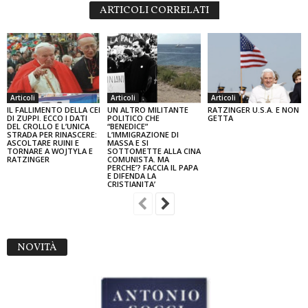
ARTICOLI CORRELATI
Articoli
Articoli
Articoli
IL FALLIMENTO DELLA CEI
UN ALTRO MILITANTE
RATZINGER U.S.A. E NON
DI ZUPPI. ECCO I DATI
POLITICO CHE
GETTA
DEL CROLLO E L’UNICA
“BENEDICE”
STRADA PER RINASCERE:
L’IMMIGRAZIONE DI
ASCOLTARE RUINI E
MASSA E SI
TORNARE A WOJTYLA E
SOTTOMETTE ALLA CINA
RATZINGER
COMUNISTA. MA
PERCHE’? FACCIA IL PAPA
E DIFENDA LA
CRISTIANITA’
NOVITÀ