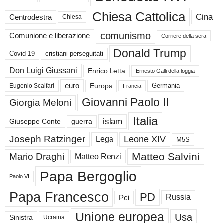
Chiesa Cattolica
Cina
Centrodestra
Chiesa
comunismo
Comunione e liberazione
Corriere della sera
Donald Trump
Covid 19
cristiani perseguitati
Don Luigi Giussani
Enrico Letta
Ernesto Galli della loggia
euro
Germania
Europa
Eugenio Scalfari
Francia
Giovanni Paolo II
Giorgia Meloni
Italia
islam
guerra
Giuseppe Conte
Joseph Ratzinger
Leone XIV
Lega
M5S
Matteo Salvini
Mario Draghi
Matteo Renzi
Papa Bergoglio
Paolo VI
Papa Francesco
PD
Russia
Pci
Unione europea
Usa
Sinistra
Ucraina