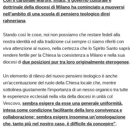
Con il cardinale Martini, infatti, il governo culturale e
dottrinale della diocesi di Milano ha cominciato a muoversi
nell’ambito di una scuola di pensiero teologico direi
rahneriana
.
Stando così le cose, noi non possiamo che restare fedeli alla
nostra identità ed alla tradizione cui sempre ci siamo riferiti con
viva attenzione al nuovo, nella certezza che lo Spirito Santo saprà
rendere fertile per la Chiesa la coesistenza a Milano e nella sua
diocesi di
due posizioni pur tra loro originalmente eterogenee
.
Un elemento di rilievo del nuovo pensiero teologico è anche
un’accentuazione del ruolo della Chiesa locale che, mentre
sottolinea giustamente l’importanza di un nesso organico tra tutte
le esperienze ecclesiali nella vita della diocesi in unità col
Vescovo,
sembra esigere da esse una generale uniformità,
intesa come condizione facilitante della loro convivenza e
collaborazione; sembra esigere insomma un’omologazione
che, tanto più nel nostro caso, è difficile da concepire”
.