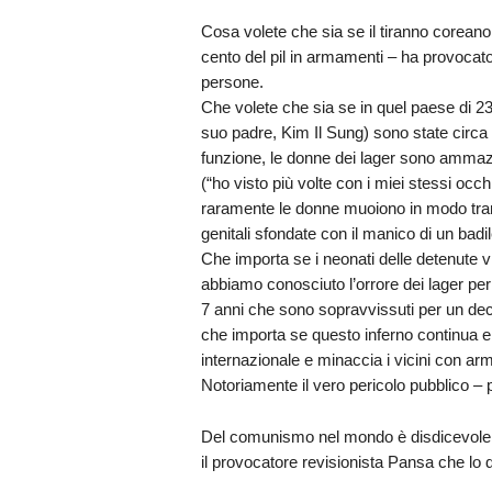
Cosa volete che sia se il tiranno coreano
cento del pil in armamenti – ha provocat
persone.
Che volete che sia se in quel paese di 23 
suo padre, Kim Il Sung) sono state circa 3
funzione, le donne dei lager sono ammazza
(“ho visto più volte con i miei stessi occh
raramente le donne muoiono in modo tranqui
genitali sfondate con il manico di un badi
Che importa se i neonati delle detenute v
abbiamo conosciuto l’orrore dei lager per b
7 anni che sono sopravvissuti per un decen
che importa se questo inferno continua e
internazionale e minaccia i vicini con arm
Notoriamente il vero pericolo pubblico – p
Del comunismo nel mondo è disdicevole pa
il provocatore revisionista Pansa che lo 