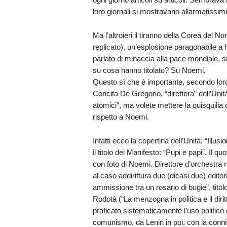
loro giornali si mostravano allarmatissimi
Ma l’altroieri il tiranno della Corea del No
replicato), un’esplosione paragonabile 
parlato di minaccia alla pace mondiale, sub
su cosa hanno titolato? Su Noemi.
Questo sì che è importante, secondo loro
Concita De Gregorio, “direttora” dell’Unit
atomici”, ma volete mettere la quisquilia c
rispetto a Noemi.
Infatti ecco la copertina dell’Unità: “Illus
il titolo del Manifesto: “Pupi e papi”. Il q
con foto di Noemi. Direttore d’orchestra
al caso addirittura due (dicasi due) edito
ammissione tra un rosario di bugie”, tit
Rodotà (“La menzogna in politica e il dirit
praticato sistematicamente l’uso politico
comunismo, da Lenin in poi, con la connive