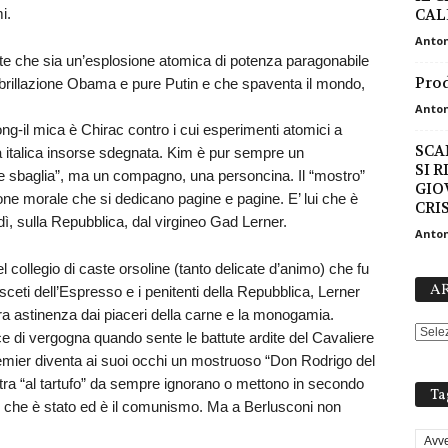
i.
CAL
Anton
te che sia un’esplosione atomica di potenza paragonabile
Prod
ibrillazione Obama e pure Putin e che spaventa il mondo,
Anton
ng-il mica è Chirac contro i cui esperimenti atomici a
SCA
ra italica insorse sdegnata. Kim è pur sempre un
SI 
sbaglia”, ma un compagno, una personcina. Il “mostro”
GIO
one morale che si dedicano pagine e pagine. E’ lui che è
CRIS
dì, sulla Repubblica, dal virgineo Gad Lerner.
Anton
 collegio di caste orsoline (tanto delicate d’animo) che fu
AR
asceti dell’Espresso e i penitenti della Repubblica, Lerner
ura astinenza dai piaceri della carne e la monogamia.
 di vergogna quando sente le battute ardite del Cavaliere
emier diventa ai suoi occhi un mostruoso “Don Rodrigo del
tra “al tartufo” da sempre ignorano o mettono in secondo
Ta
o che è stato ed è il comunismo. Ma a Berlusconi non
Avve