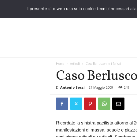
Il presente sito web usa solo cookie tecnici necessari alla 
L
o
S
t
Home
Articoli
Caso Berlusconi e i farisei
Caso Berluscon
r
a
n
Di
Antonio Socci
-
27 Maggio 2009
249
i
e
r
o
Ricordate la sinistra pacifista attorno al 
manifestazioni di massa, scuole e piazze o
ogni giorno articoli su articoli. Sembrava 