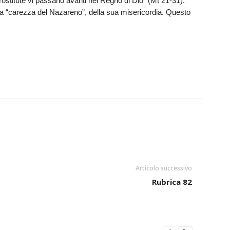
 prostitute vi passano avanti nel Regno di Dio” (Mt 21-31).
lla “carezza del Nazareno”, della sua misericordia. Questo
Articolo successivo
Rubrica 82