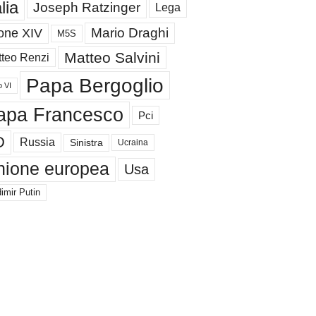
alia
Joseph Ratzinger
Lega
Mario Draghi
one XIV
M5S
Matteo Salvini
teo Renzi
Papa Bergoglio
o VI
apa Francesco
Pci
D
Russia
Sinistra
Ucraina
nione europea
Usa
imir Putin