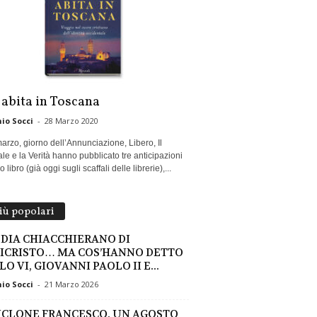
 abita in Toscana
io Socci
-
28 Marzo 2020
marzo, giorno dell’Annunciazione, Libero, Il
le e la Verità hanno pubblicato tre anticipazioni
 libro (già oggi sugli scaffali delle librerie),...
più popolari
EDIA CHIACCHIERANO DI
ICRISTO… MA COS’HANNO DETTO
O VI, GIOVANNI PAOLO II E...
io Socci
-
21 Marzo 2026
CICLONE FRANCESCO. UN AGOSTO