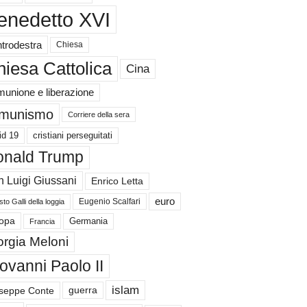
enedetto XVI
trodestra
Chiesa
iesa Cattolica
Cina
unione e liberazione
munismo
Corriere della sera
id 19
cristiani perseguitati
nald Trump
 Luigi Giussani
Enrico Letta
euro
Eugenio Scalfari
to Galli della loggia
Germania
opa
Francia
orgia Meloni
ovanni Paolo II
islam
guerra
seppe Conte