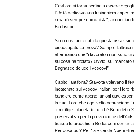
Così ora si torna perfino a essere orgo
l’Unità dedicava una lusinghiera copert
rimarrò sempre comunista”, annunciando c
Berlusconi.
Sono così accecati da questa ossessione 
disoccupati. La prova? Sempre l’altroieri
affermando che “i lavoratori non sono una
su cosa ha titolato? Ovvio, sul mancato a
Bagnasco delude i vescovi”.
Capito l’antifona? Stavolta volevano il f
incatenate sui vescovi italiani per i loro 
bandiere come aborto, unioni gay, esperi
la sua. Loro che ogni volta denunciano l’i
“crucifige” planetario perché Benedetto X
preservativo per la prevenzione dell’Aid
tirasse le orecchie a Berlusconi con un
Per cosa poi? Per “la vicenda Noemi-Berl