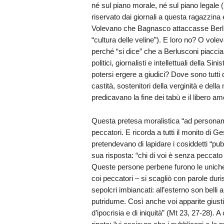
né sul piano morale, né sul piano legale (
riservato dai giornali a questa ragazzina e
Volevano che Bagnasco attaccasse Berlus
“cultura delle veline”). E loro no? O vo
perché “si dice” che a Berlusconi piacci
politici, giornalisti e intellettuali della S
potersi ergere a giudici? Dove sono tutti q
castità, sostenitori della verginità e d
predicavano la fine dei tabù e il libero am
Questa pretesa moralistica “ad personam”
peccatori. E ricorda a tutti il monito di G
pretendevano di lapidare i cosiddetti “pub
sua risposta: “chi di voi è senza peccato 
Queste persone perbene furono le uniche
coi peccatori – si scagliò con parole duriss
sepolcri imbiancati: all’esterno son belli 
putridume. Così anche voi apparite giusti 
d’ipocrisia e di iniquità” (Mt 23, 27-28). A