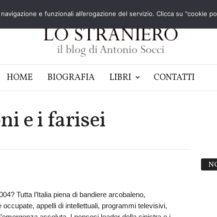
navigazione e funzionali all’erogazione del servizio. Clicca su "cookie poli
HOME
BIOGRAFIA
LIBRI
CONTATTI
i e i farisei
N
2004? Tutta l’Italia piena di bandiere arcobaleno,
ccupate, appelli di intellettuali, programmi televisivi,
l’emergenza assoluta. I pensosi leader della sinistra e i