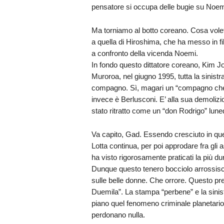
pensatore si occupa delle bugie su Noem
Ma torniamo al botto coreano. Cosa vole
a quella di Hiroshima, che ha messo in f
a confronto della vicenda Noemi.
In fondo questo dittatore coreano, Kim Jo
Muroroa, nel giugno 1995, tutta la sinist
compagno. Sì, magari un “compagno che 
invece è Berlusconi. E’ alla sua demolizi
stato ritratto come un “don Rodrigo” lune
Va capito, Gad. Essendo cresciuto in quel
Lotta continua, per poi approdare fra gli 
ha visto rigorosamente praticati la più d
Dunque questo tenero bocciolo arrossisce
sulle belle donne. Che orrore. Questo pr
Duemila”. La stampa “perbene” e la sinis
piano quel fenomeno criminale planetari
perdonano nulla.