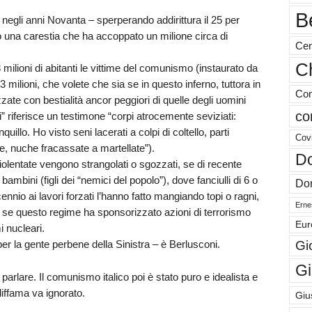
B
 negli anni Novanta – sperperando addirittura il 25 per
o una carestia che ha accoppato un milione circa di
Cen
Ch
milioni di abitanti le vittime del comunismo (instaurato da
 milioni, che volete che sia se in questo inferno, tuttora in
Com
te con bestialità ancor peggiori di quelle degli uomini
co
i” riferisce un testimone “corpi atrocemente seviziati:
llo. Ho visto seni lacerati a colpi di coltello, parti
Cov
le, nuche fracassate a martellate”).
Do
iolentate vengono strangolati o sgozzati, se di recente
ambini (figli dei “nemici del popolo”), dove fanciulli di 6 o
Don
nio ai lavori forzati l’hanno fatto mangiando topi o ragni,
Ernes
 se questo regime ha sponsorizzato azioni di terrorismo
Eur
i nucleari.
er la gente perbene della Sinistra – è Berlusconi.
Gi
Gi
rlare. Il comunismo italico poi è stato puro e idealista e
diffama va ignorato.
Giu