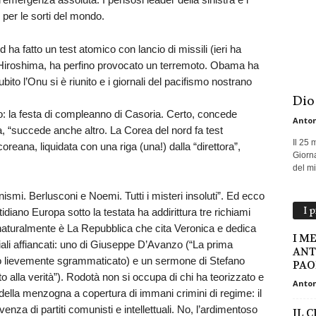
 per le sorti del mondo.
rd ha fatto un test atomico con lancio di missili (ieri ha
a Hiroshima, ha perfino provocato un terremoto. Obama ha
ito l’Onu si è riunito e i giornali del pacifismo nostrano
Dio
: la festa di compleanno di Casoria. Certo, concede
Anton
à, “succede anche altro. La Corea del nord fa test
Il 25 
oreana, liquidata con una riga (una!) dalla “direttora”,
Giorna
del mio
ionismi. Berlusconi e Noemi. Tutti i misteri insoluti”. Ed ecco
I 
uotidiano Europa sotto la testata ha addirittura tre richiami
 naturalmente è La Repubblica che cita Veronica e dedica
I M
riali affiancati: uno di Giuseppe D’Avanzo (“La prima
ANT
olo lievemente sgrammaticato) e un sermone di Stefano
PAOL
to alla verità”). Rodotà non si occupa di chi ha teorizzato e
Anton
 della menzogna a copertura di immani crimini di regime: il
nza di partiti comunisti e intellettuali. No, l’ardimentoso
IL 