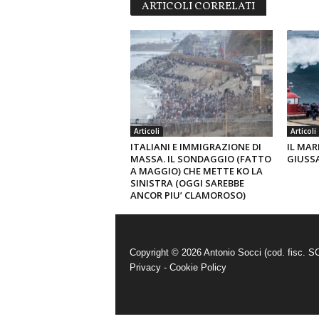
ARTICOLI CORRELATI
Articoli
Articoli
ITALIANI E IMMIGRAZIONE DI
IL MAR
MASSA. IL SONDAGGIO (FATTO
GIUSS
A MAGGIO) CHE METTE KO LA
SINISTRA (OGGI SAREBBE
ANCOR PIU’ CLAMOROSO)
Copyright © 2026 Antonio Socci (cod. fisc.
Privacy
-
Cookie Policy