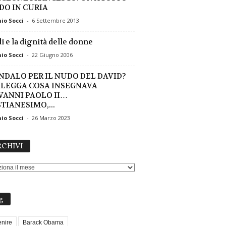
DO IN CURIA
io Socci
-
6 Settembre 2013
i e la dignità delle donne
io Socci
-
22 Giugno 2006
NDALO PER IL NUDO DEL DAVID?
RILEGGA COSA INSEGNAVA
VANNI PAOLO II…
TIANESIMO,...
io Socci
-
26 Marzo 2023
ARCHIVI
CHIVI
g
nire
Barack Obama