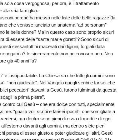
la sola cosa vergognosa, per ora, è il trattamento
 alla sua famiglia).
coni perché ha messo nelle liste delle belle ragazze (la
levano che venisse lanciato un anatema “ad personam”
ano le belle donne? Ma in questo caso sono proprio sicuri
inistra di essere delle “sante marie goretti”? Sono sicuri di
uesti sessantottini macerati dai digiuni, forgiati dalla
ella monogamia? Io sinceramente non ne conosco uno. Non
ore già 40 anni fa?
 è insopportabile. La Chiesa sa che tutti gli uomini sono
esù: “non giudicate”. Nel Vangelo quegli scribi e farisei che
blici peccatori” davanti a Gesù, furono fulminati da questa
scagli la prima pietra”.
 contro cui Gesù – che era dolce con tutti, specialmente
ime: “guai a voi, scribi e farisei ipocriti, che somigliate a
a vedersi, ma dentro sono pieni di ossa di morti e di ogni
all’esterno davanti agli uomini, ma dentro siete pieni
 chi pensa di esser giusto e poter giudicare gli altri, Gesù