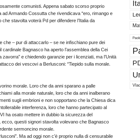
It
gliosamente comunisti. Appena sabato scorso proprio
ina ad Armando Cossutta che rivendicava “ero, rimango e
Le
he stavolta voterà Pd per difendere l’Italia da
Mat
Paol
che – pur di attaccarlo – se ne infischiano pure dei
P
 il cardinale Bagnasco ha aperto l’assemblea della Cei
 zavorra” e chiedendo garanzie per i licenziati, ma l’Unità
P
ttacco dei vescovi a Berlusconi: “Tiepido sulla morale.
U
Vlad
ervorino morale. Loro che da anni sparano a palle
richiami alla morale naturale, loro che da anni inalberano
menti sugli embrioni e non sopportano che la Chiesa dica
ntollerabile interferenza, loro che hanno partecipato al
VI ha osato mettere in dubbio la sicurezza del
s, ecco, questi signori stavolta volevano che Bagnasco
 ardente sermoncino morale.
usconi”. Ma ad oggi non c’è proprio nulla di censurabile