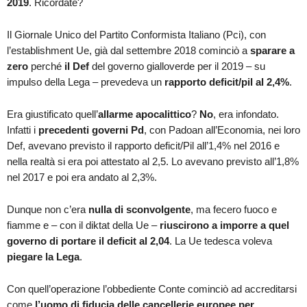
2019
. Ricordate?
Il Giornale Unico del Partito Conformista Italiano (Pci), con
l’establishment Ue, già dal settembre 2018 cominciò a
sparare a
zero
perché
il Def
del governo gialloverde per il 2019 – su
impulso della Lega – prevedeva un
rapporto deficit/pil al 2,4%
.
Era giustificato quell’
allarme apocalittico
?
No
, era infondato.
Infatti i
precedenti governi Pd
, con Padoan all’Economia, nei loro
Def, avevano previsto il rapporto deficit/Pil all’1,4% nel 2016 e
nella realtà si era poi attestato al 2,5. Lo avevano previsto all’1,8%
nel 2017 e poi era andato al 2,3%.
Dunque non c’era
nulla di sconvolgente
, ma fecero fuoco e
fiamme e – con il diktat della Ue –
riuscirono a imporre a quel
governo di portare il deficit al 2,04
. La Ue tedesca voleva
piegare la Lega
.
Con quell’operazione l’obbediente Conte cominciò ad accreditarsi
come
l’uomo di fiducia delle cancellerie europee per