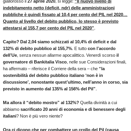
giallorosso il
27
aprile 2020
, si legge:
“
Il nuovo livello di
indebitamento netto (deficit, ndr) delle amministrazioni
pubbliche è quindi fissato al 10,4 per cento del PIL nel 2020…
Quanto al livello del debito pubblico, lo stesso è previsto
attestarsi al 155,7 per cento del PIL nel 2020”
.
Capito?
Dal 2,04 siamo schizzati al 10,4% di deficit e dal
132% di debito pubblico al 155,7%
. E tutto
con l’accordo
dell’Ue
, senza nessun allarme apocalittico. Venerdì scorso
il
governatore di Bankitalia Visco
, nelle sue Considerazioni finali,
ha affermato – riferisce il Corriere della sera – che
“la
sostenibilità del debito pubblico italiano ‘non è in
discussione’, nonostante quest’ultimo, nell’anno in corso, sia
previsto in aumento dal 135% al 156% del Pil”
.
Ma allora il “debito mostro” al 132%?
Quella divinità a cui
abbiamo
sacrificato 20 anni di economia e di benessere degli
italiani
? Non è più vero niente?
Ora ci dicono che per combattere un crollo del Pil (causa