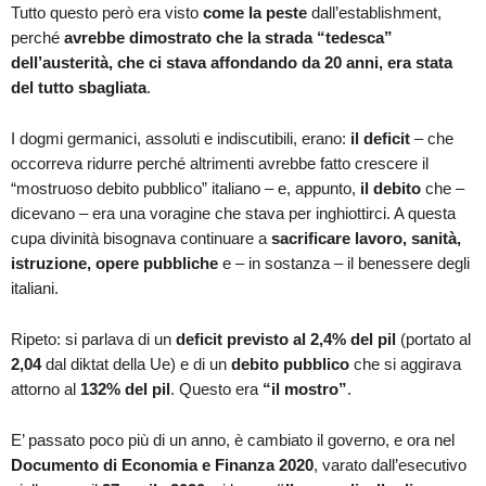
Tutto questo però era visto
come la peste
dall’establishment,
perché
avrebbe dimostrato che la strada “tedesca”
dell’austerità, che ci stava affondando da 20 anni, era stata
del tutto sbagliata
.
I dogmi germanici, assoluti e indiscutibili, erano:
il deficit
– che
occorreva ridurre perché altrimenti avrebbe fatto crescere il
“mostruoso debito pubblico” italiano – e, appunto,
il debito
che –
dicevano – era una voragine che stava per inghiottirci. A questa
cupa divinità bisognava continuare a
sacrificare lavoro, sanità,
istruzione, opere pubbliche
e – in sostanza – il benessere degli
italiani.
Ripeto: si parlava di un
deficit previsto al 2,4% del pil
(portato al
2,04
dal diktat della Ue) e di un
debito pubblico
che si aggirava
attorno al
132% del pil
. Questo era
“il mostro”
.
E’ passato poco più di un anno, è cambiato il governo, e ora nel
Documento di Economia e Finanza 2020
, varato dall’esecutivo