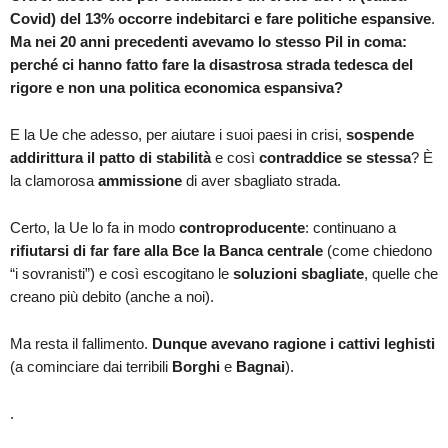
Covid) del 13% occorre indebitarci e fare politiche espansive
.
Ma nei 20 anni precedenti avevamo lo stesso Pil in coma:
perché ci hanno fatto fare la disastrosa strada tedesca del
rigore e non una politica economica espansiva?
E la Ue che adesso, per aiutare i suoi paesi in crisi,
sospende
addirittura il patto di stabilità
e così
contraddice se stessa
? È
la clamorosa
ammissione
di aver sbagliato strada.
Certo, la Ue lo fa in modo
controproducente
: continuano a
rifiutarsi di far fare alla Bce la Banca centrale
(come chiedono
“i sovranisti”) e così escogitano le
soluzioni sbagliate
, quelle che
creano più debito (anche a noi).
Ma resta il fallimento.
Dunque avevano ragione i cattivi leghisti
(a cominciare dai terribili
Borghi
e
Bagnai
).
.