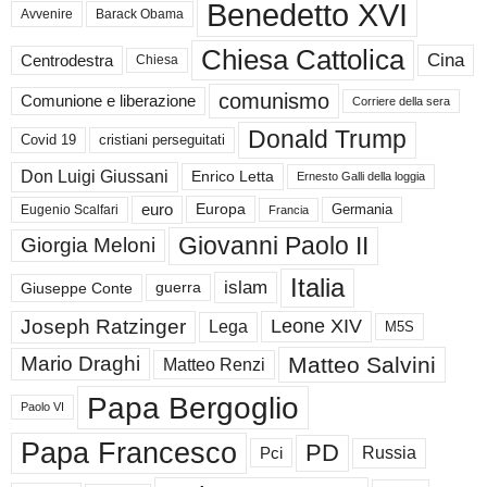
Benedetto XVI
Avvenire
Barack Obama
Chiesa Cattolica
Cina
Centrodestra
Chiesa
comunismo
Comunione e liberazione
Corriere della sera
Donald Trump
Covid 19
cristiani perseguitati
Don Luigi Giussani
Enrico Letta
Ernesto Galli della loggia
euro
Germania
Europa
Eugenio Scalfari
Francia
Giovanni Paolo II
Giorgia Meloni
Italia
islam
guerra
Giuseppe Conte
Joseph Ratzinger
Leone XIV
Lega
M5S
Matteo Salvini
Mario Draghi
Matteo Renzi
Papa Bergoglio
Paolo VI
Papa Francesco
PD
Russia
Pci