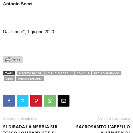
Antonio Socci
.
Da “Libero”, 1 giugno 2020
TAGS
ALBERTO BAGNAI
CLAUDIO BORGHI
COVID 19
DEBITO PUBBLICO
LEGA
UNIONE EUROPEA
Articolo precedente
Articolo successivo
SI DIRADA LA NEBBIA SUL
SACROSANTO L’APPELLO
“CASO LOMBARDIA” E SI
ALL’UNITA’ DI