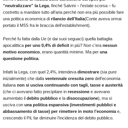
“neutralizzare” la Lega
, finché Salvini – l’estate scorsa – fu
costretto a mandare tutto all’aria perché non era più possibile fare
una politica economica di
rilancio dell’Italia
(Conte aveva ormai
portato il M5S fra le braccia dell’establishment).
Perché fu fatta dalla Ue (e dai suoi seguaci) quella battaglia
apocalittica
per uno 0,4% di deficit
in più? Non c’era
nessun
motivo economico
, erano quantità minime. Ma per
una
questione politica
.
Infatti la Lega, con quel 2,4%, intendeva
dimostrare
(sia pure
inizialmente) che dalla
ventennale crescita zero
dell’economia
italiana
non si usciva continuando con tagli, tasse e austerità
(che ci avevano fatto precipitare in
recessione
e avevano
aumentato il
debito pubblico
e la
disoccupazione
), ma si
usciva con
una politica espansiva (investimenti pubblici e
abbassamento di tasse) per rimettere in moto l’economia
e,
crescendo il Pil, far diminuire l’incidenza del debito pubblico.