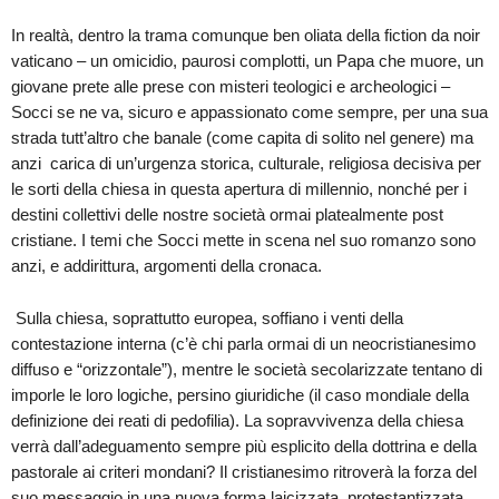
In realtà, dentro la trama comunque ben oliata della fiction da noir
vaticano – un omicidio, paurosi complotti, un Papa che muore, un
giovane prete alle prese con misteri teologici e archeologici –
Socci se ne va, sicuro e appassionato come sempre, per una sua
strada tutt’altro che banale (come capita di solito nel genere) ma
anzi carica di un’urgenza storica, culturale, religiosa decisiva per
le sorti della chiesa in questa apertura di millennio, nonché per i
destini collettivi delle nostre società ormai platealmente post
cristiane. I temi che Socci mette in scena nel suo romanzo sono
anzi, e addirittura, argomenti della cronaca.
Sulla chiesa, soprattutto europea, soffiano i venti della
contestazione interna (c’è chi parla ormai di un neocristianesimo
diffuso e “orizzontale”), mentre le società secolarizzate tentano di
imporle le loro logiche, persino giuridiche (il caso mondiale della
definizione dei reati di pedofilia). La sopravvivenza della chiesa
verrà dall’adeguamento sempre più esplicito della dottrina e della
pastorale ai criteri mondani? Il cristianesimo ritroverà la forza del
suo messaggio in una nuova forma laicizzata, protestantizzata,