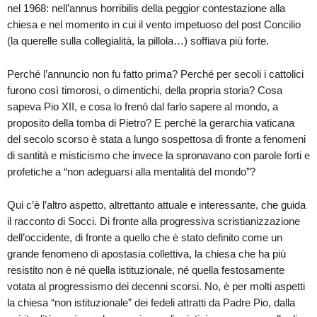
nel 1968: nell’annus horribilis della peggior contestazione alla
chiesa e nel momento in cui il vento impetuoso del post Concilio
(la querelle sulla collegialità, la pillola…) soffiava più forte.
Perché l’annuncio non fu fatto prima? Perché per secoli i cattolici
furono così timorosi, o dimentichi, della propria storia? Cosa
sapeva Pio XII, e cosa lo frenò dal farlo sapere al mondo, a
proposito della tomba di Pietro? E perché la gerarchia vaticana
del secolo scorso è stata a lungo sospettosa di fronte a fenomeni
di santità e misticismo che invece la spronavano con parole forti e
profetiche a “non adeguarsi alla mentalità del mondo”?
Qui c’è l’altro aspetto, altrettanto attuale e interessante, che guida
il racconto di Socci. Di fronte alla progressiva scristianizzazione
dell’occidente, di fronte a quello che è stato definito come un
grande fenomeno di apostasia collettiva, la chiesa che ha più
resistito non è né quella istituzionale, né quella festosamente
votata al progressismo dei decenni scorsi. No, è per molti aspetti
la chiesa “non istituzionale” dei fedeli attratti da Padre Pio, dalla