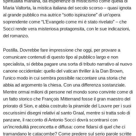
spiritualità mariana, da esperienze di misticismo come quella di
Maria Valtorta, la mistica italiana del secolo scorso – quasi ignota
al grande pubblico ma autrice “sotto ispirazione” di un’opera
soprendente come “L’Evangelo come mi è stato rivelato” – che
Socci rende vera misteriosa protagonsita, con le sue indicazioni,
del romanzo.
Postilla. Dovrebbe fare impressione che oggi, per provare a
comunicare contenuti di questo tipo al pubblico largo e non
specialista, si debba pagare una sorta di tributo narrativo al nuovo
canone occidentale: quello del vatican thriller à la Dan Brown,
l’unico modo in cui sembra possibile raccontare una storia che
abbia ad argomento la chiesa. Con una differenza sostanziale.
Mentre ormai milioni di persone nel mondo sono convinte come di
un fatto storico che François Mitterrand fosse il gran maestro del
priorato di Sion, e abbia costruito la piramide del Louvre per i suoi
oscurissimi disegni relativi al santo Graal, mentre si tratta solo di
panzane, il racconto di Antonio Socci dovrà scontrarsi con
un’incredulità preconcetta e diffusa: come fidarsi di quel che ci
tramandano le catacombe? Come predere sul serio parole scritte