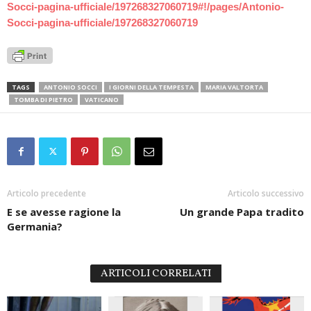
Socci-pagina-ufficiale/197268327060719#!/pages/Antonio-
Socci-pagina-ufficiale/197268327060719
TAGS
ANTONIO SOCCI
I GIORNI DELLA TEMPESTA
MARIA VALTORTA
TOMBA DI PIETRO
VATICANO
Articolo precedente
Articolo successivo
E se avesse ragione la
Un grande Papa tradito
Germania?
ARTICOLI CORRELATI