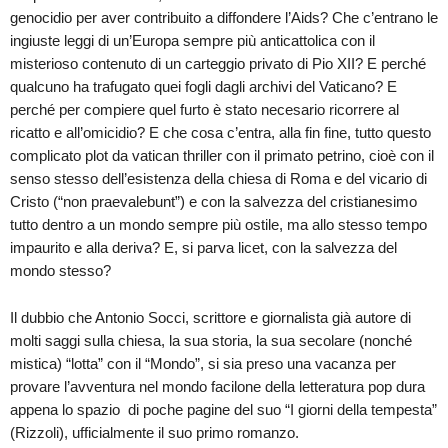
genocidio per aver contribuito a diffondere l’Aids? Che c’entrano le
ingiuste leggi di un’Europa sempre più anticattolica con il
misterioso contenuto di un carteggio privato di Pio XII? E perché
qualcuno ha trafugato quei fogli dagli archivi del Vaticano? E
perché per compiere quel furto è stato necesario ricorrere al
ricatto e all’omicidio? E che cosa c’entra, alla fin fine, tutto questo
complicato plot da vatican thriller con il primato petrino, cioè con il
senso stesso dell’esistenza della chiesa di Roma e del vicario di
Cristo (“non praevalebunt”) e con la salvezza del cristianesimo
tutto dentro a un mondo sempre più ostile, ma allo stesso tempo
impaurito e alla deriva? E, si parva licet, con la salvezza del
mondo stesso?
Il dubbio che Antonio Socci, scrittore e giornalista già autore di
molti saggi sulla chiesa, la sua storia, la sua secolare (nonché
mistica) “lotta” con il “Mondo”, si sia preso una vacanza per
provare l’avventura nel mondo facilone della letteratura pop dura
appena lo spazio di poche pagine del suo “I giorni della tempesta”
(Rizzoli), ufficialmente il suo primo romanzo.