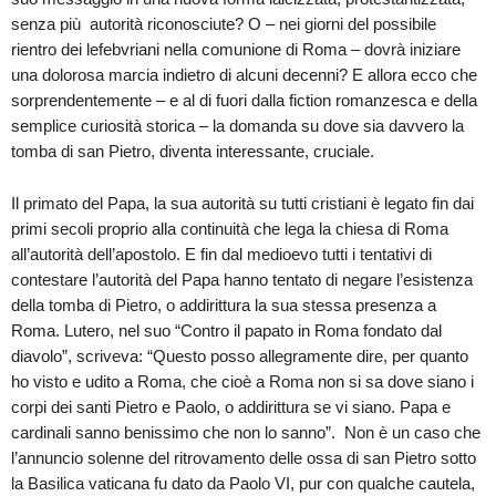
senza più autorità riconosciute? O – nei giorni del possibile
rientro dei lefebvriani nella comunione di Roma – dovrà iniziare
una dolorosa marcia indietro di alcuni decenni? E allora ecco che
sorprendentemente – e al di fuori dalla fiction romanzesca e della
semplice curiosità storica – la domanda su dove sia davvero la
tomba di san Pietro, diventa interessante, cruciale.
Il primato del Papa, la sua autorità su tutti cristiani è legato fin dai
primi secoli proprio alla continuità che lega la chiesa di Roma
all’autorità dell’apostolo. E fin dal medioevo tutti i tentativi di
contestare l’autorità del Papa hanno tentato di negare l’esistenza
della tomba di Pietro, o addirittura la sua stessa presenza a
Roma. Lutero, nel suo “Contro il papato in Roma fondato dal
diavolo”, scriveva: “Questo posso allegramente dire, per quanto
ho visto e udito a Roma, che cioè a Roma non si sa dove siano i
corpi dei santi Pietro e Paolo, o addirittura se vi siano. Papa e
cardinali sanno benissimo che non lo sanno”. Non è un caso che
l’annuncio solenne del ritrovamento delle ossa di san Pietro sotto
la Basilica vaticana fu dato da Paolo VI, pur con qualche cautela,