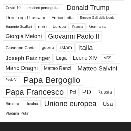
Donald Trump
Covid 19
cristiani perseguitati
Don Luigi Giussani
Enrico Letta
Ernesto Galli della loggia
euro
Germania
Europa
Eugenio Scalfari
Francia
Giovanni Paolo II
Giorgia Meloni
Italia
islam
guerra
Giuseppe Conte
Joseph Ratzinger
Leone XIV
Lega
M5S
Matteo Salvini
Mario Draghi
Matteo Renzi
Papa Bergoglio
Paolo VI
Papa Francesco
PD
Russia
Pci
Unione europea
Usa
Sinistra
Ucraina
Vladimir Putin