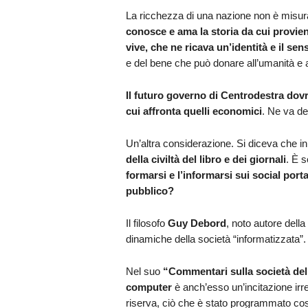
La ricchezza di una nazione non è misurab
conosce e ama la storia da cui proviene, 
vive, che ne ricava un’identità e il s
e del bene che può donare all’umanità e a
Il futuro governo di Centrodestra dov
cui affronta quelli economici
. Ne va de
Un’altra considerazione. Si diceva che in q
della civiltà del libro e dei giornali
. È 
formarsi e l’informarsi sui social por
pubblico?
Il filosofo
Guy Debord
, noto autore della 
dinamiche della società “informatizzata”.
Nel suo
“Commentari sulla società del
computer
è anch’esso un’incitazione irr
riserva, ciò che è stato programmato co