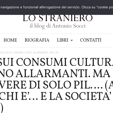
navigazione e funzionali all’erogazione del servizio. Clicca su "cookie poli
HOME
BIOGRAFIA
LIBRI
CONTATTI
RALI DEGLI ITALIANI SONO ALLARMANTI. MA UN...
T SUI CONSUMI CULTU
ONO ALLARMANTI. MA
VERE DI SOLO PIL…. 
CHI E’… E LA SOCIETA’ 
)