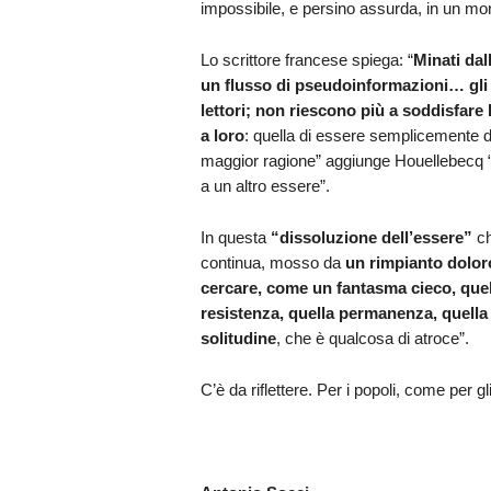
impossibile, e persino assurda, in un mondo
Lo scrittore francese spiega: “
Minati dall
un flusso di pseudoinformazioni… gli
lettori; non riescono più a soddisfare
a loro
: quella di essere semplicemente d
maggior ragione” aggiunge Houellebecq “g
a un altro essere”.
In questa
“dissoluzione dell’essere”
ch
continua, mosso da
un rimpianto dolo
cercare, come un fantasma cieco, quel 
resistenza, quella permanenza, quella
solitudine
, che è qualcosa di atroce”.
C’è da riflettere. Per i popoli, come per gl