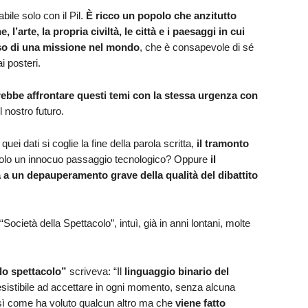
ile solo con il Pil.
È ricco un popolo che anzitutto
l’arte, la propria civiltà, le città e i paesaggi in cui
enso di una missione nel mondo
, che è consapevole di sé
i posteri.
rebbe affrontare questi temi con la stessa urgenza con
l nostro futuro.
uei dati si coglie la fine della parola scritta,
il tramonto
solo un innocuo passaggio tecnologico? Oppure
il
ta a un depauperamento grave della qualità del dibattito
“Società della Spettacolo”, intuì, già in anni lontani, molte
lo spettacolo”
scriveva: “Il
linguaggio binario del
esistibile ad accettare in ogni momento, senza alcuna
sì come ha voluto qualcun altro ma che
viene fatto