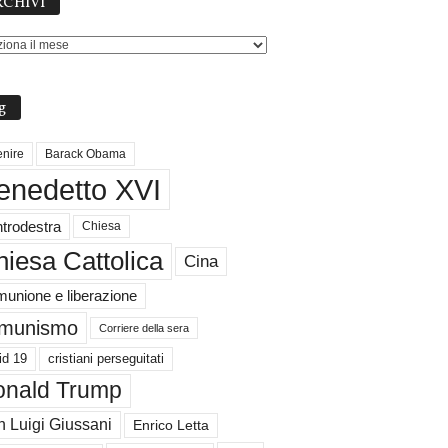
CHIVI
g
nire
Barack Obama
enedetto XVI
trodestra
Chiesa
iesa Cattolica
Cina
unione e liberazione
munismo
Corriere della sera
id 19
cristiani perseguitati
nald Trump
 Luigi Giussani
Enrico Letta