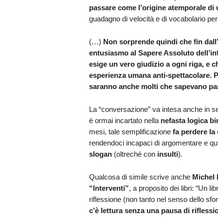
passare come l’origine atemporale di u
guadagno di velocità e di vocabolario per
(…)
Non sorprende quindi che fin dall’
entusiasmo al Sapere Assoluto dell’in
esige un vero giudizio a ogni riga, e 
esperienza umana anti-spettacolare. P
saranno anche molti che sapevano par
La “conversazione” va intesa anche in se
è ormai incartato nella
nefasta logica bi
mesi, tale semplificazione
fa perdere la
rendendoci incapaci di argomentare e qui
slogan
(oltreché con
insulti
).
Qualcosa di simile scrive anche
Michel 
“Interventi”
, a proposito dei libri: “Un 
riflessione (non tanto nel senso dello sfor
c’è lettura senza una pausa di riflessi