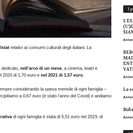
I 
L’E
(U)
SIAM
Anton
 Istat
relativi ai consumi culturali degli italiani. La
BER
MAD
ENT
 dedicato,
nell’arco di un mese
, a cinema, teatri e
VATI
el 2020 di 1,70 euro e
nel 2021 di 1,57 euro
.
Anton
empre considerando la spesa mensile di ogni famiglia –
La s
cipitiamo a 0,67 euro (è stato l’anno del Covid) e andiamo
Anton
Rubr
rativa
di ogni famiglia è stata di 5,51 euro nel 2019, di
Anton