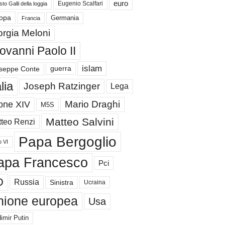
euro
Eugenio Scalfari
to Galli della loggia
Germania
opa
Francia
orgia Meloni
ovanni Paolo II
islam
guerra
seppe Conte
alia
Joseph Ratzinger
Lega
Mario Draghi
one XIV
M5S
Matteo Salvini
teo Renzi
Papa Bergoglio
o VI
apa Francesco
Pci
D
Russia
Sinistra
Ucraina
nione europea
Usa
imir Putin