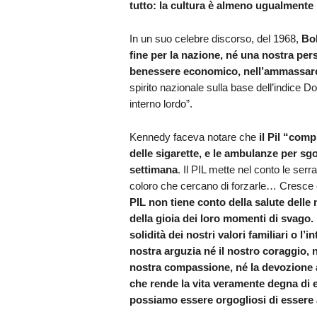
tutto: la cultura è almeno ugualmente
In un suo celebre discorso, del 1968,
Bo
fine per la nazione, né una nostra pe
benessere economico, nell’ammassare 
spirito nazionale sulla base dell’indice 
interno lordo”.
Kennedy faceva notare che
il Pil “comp
delle sigarette, e le ambulanze per sg
settimana
. Il PIL mette nel conto le serra
coloro che cercano di forzarle… Cresce c
PIL non tiene conto della salute delle 
della gioia dei loro momenti di svago.
solidità dei nostri valori familiari o l’
nostra arguzia né il nostro coraggio, 
nostra compassione, né la devozione al
che rende la vita veramente degna di e
possiamo essere orgogliosi di essere