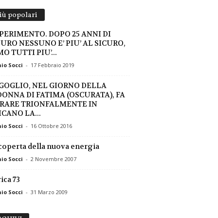
più popolari
SPERIMENTO. DOPO 25 ANNI DI
EURO NESSUNO E’ PIU’ AL SICURO,
O TUTTI PIU’...
io Socci
-
17 Febbraio 2019
GOGLIO, NEL GIORNO DELLA
ONNA DI FATIMA (OSCURATA), FA
RARE TRIONFALMENTE IN
CANO LA...
io Socci
-
16 Ottobre 2016
coperta della nuova energia
io Socci
-
2 Novembre 2007
ica 73
io Socci
-
31 Marzo 2009
ARCHIVI