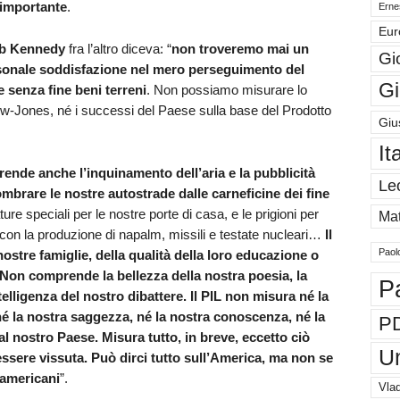
 importante
.
Ernes
Eur
b Kennedy
fra l’altro diceva: “
non troveremo mai un
Gi
rsonale soddisfazione nel mero perseguimento del
Gi
senza fine beni terreni
. Non possiamo misurare lo
Dow-Jones, né i successi del Paese sulla base del Prodotto
Giu
It
rende anche l’inquinamento dell’aria e la pubblicità
Le
ombrare le nostre autostrade dalle carneficine dei fine
ture speciali per le nostre porte di casa, e le prigioni per
Mat
on la produzione di napalm, missili e testate nucleari…
Il
Paol
nostre famiglie, della qualità della loro educazione o
Non comprende la bellezza della nostra poesia, la
P
intelligenza del nostro dibattere. Il PIL non misura né la
né la nostra saggezza, né la nostra conoscenza, né la
P
 nostro Paese. Misura tutto, in breve, eccetto ciò
U
ssere vissuta. Può dirci tutto sull’America, ma non se
 americani
”.
Vlad