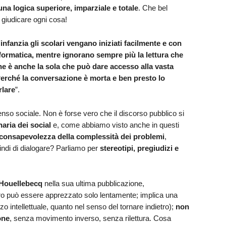
na logica superiore, imparziale e totale
. Che bel
 giudicare ogni cosa!
infanzia gli scolari vengano iniziati facilmente e con
formatica, mentre ignorano sempre più la lettura che
che è anche la sola che può dare accesso alla vasta
erché la conversazione è morta e ben presto lo
lare
”.
nso sociale. Non è forse vero che il discorso pubblico si
naria dei social
e, come abbiamo visto anche in questi
 consapevolezza della complessità dei problemi
,
ndi di dialogare? Parliamo per
stereotipi, pregiudizi e
Houellebecq
nella sua ultima pubblicazione,
libro può essere apprezzato solo lentamente; implica una
zo intellettuale, quanto nel senso del tornare indietro);
non
one
, senza movimento inverso, senza rilettura. Cosa