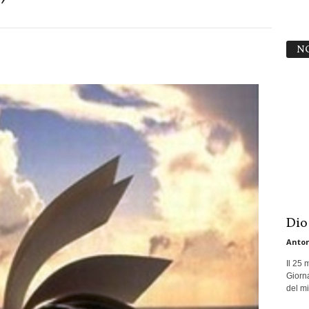
N
Dio
Anton
Il 25 
Giorna
del mio