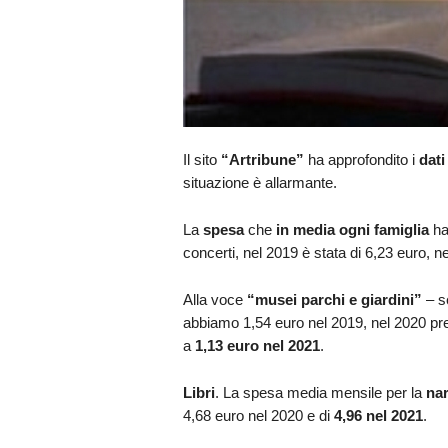
Il sito
“Artribune”
ha approfondito i
dati
situazione è allarmante.
La
spesa
che
in media ogni famiglia
ha
concerti, nel 2019 è stata di 6,23 euro, n
Alla voce
“musei parchi e giardini”
– s
abbiamo 1,54 euro nel 2019, nel 2020 pre
a
1,13 euro nel 2021
.
Libri
. La spesa media mensile per la
nar
4,68 euro nel 2020 e di
4,96 nel 2021
.