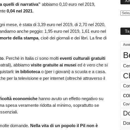
AR
a quelli di narrativa”
abbiamo 0,10 euro nel 2019,
ante
0,04 nel 2021
.
gni mese, è stata di 3,39 euro nel 2019, di 2,70 nel 2020,
Ta
andiamo anche peggio: 1,95 euro nel 2019, 1,61 euro nel
 morte della stampa
, cioè dei giornali e dei libri. La fine di
Avve
B
to
. Perché in Italia ci sono molti
eventi culturali gratuiti
eatrali), abbiamo
visite gratuite ai musei
ed è vero che si
Cen
uistarli:
in biblioteca
o (per i giovani) a scuola e a casa.
Ch
e per la televisione e per internet (oltreché attraverso il
Com
co
ficoltà economiche
hanno avuto un effetto negativo su
Cov
 una spesa veramente ridotta al minimo, soprattutto se
ssenziali.
Do
Don
a molte domande.
Nella vita di un popolo il Pil non è