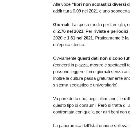
Alla voce
“libri non scolastici diversi d
addirittura 0,09 nel 2021 e uno sconcert
Giornali
. La spesa media per famiglia, o
di
2,76 nel 2021
. Per
riviste e periodici
2020 e
1,61 nel 2021
. Praticamente è
la
un’epoca storica.
Ovviamente
questi dati non dicono tut
(concerti in piazza, mostre e spettacoli t
possono leggere libri e giornali senza acq
Inoltre la cultura passa gratuitamente anch
sistema scolastico e universitario).
Va pure detto che, negli ultimi anni, le
dif
questo tipo di consumi. Però si tratta di
confrontata con quella per altri beni non e
La panoramica dell’Istat dunque sollev