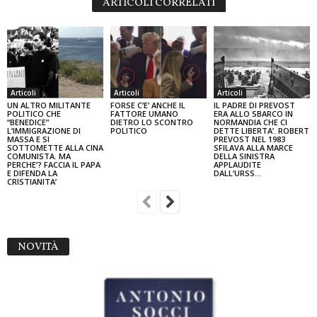
ARTICOLI CORRELATI
Articoli
Articoli
Articoli
UN ALTRO MILITANTE
FORSE C’E’ ANCHE IL
IL PADRE DI PREVOST
POLITICO CHE
FATTORE UMANO
ERA ALLO SBARCO IN
“BENEDICE”
DIETRO LO SCONTRO
NORMANDIA CHE CI
L’IMMIGRAZIONE DI
POLITICO
DETTE LIBERTA’. ROBERT
MASSA E SI
PREVOST NEL 1983
SOTTOMETTE ALLA CINA
SFILAVA ALLA MARCE
COMUNISTA. MA
DELLA SINISTRA
PERCHE’? FACCIA IL PAPA
APPLAUDITE
E DIFENDA LA
DALL’URSS...
CRISTIANITA’
NOVITÀ