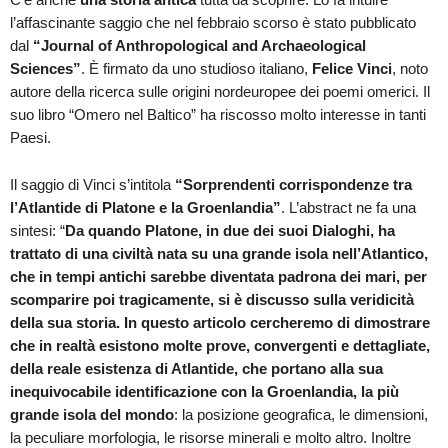
l’affascinante saggio che nel febbraio scorso è stato pubblicato
dal
“
Journal of Anthropological and Archaeological
Sciences”
. È firmato da uno studioso italiano,
Felice Vinci
, noto
autore della ricerca sulle origini nordeuropee dei poemi omerici. Il
suo libro “Omero nel Baltico” ha riscosso molto interesse in tanti
Paesi.
Il saggio di Vinci s’intitola
“
Sorprendenti corrispondenze tra
l’Atlantide di Platone e la Groenlandia”
. L’abstract ne fa una
sintesi: “
Da quando Platone, in due dei suoi Dialoghi, ha
trattato di una civiltà nata su una grande isola nell’Atlantico,
che in tempi antichi sarebbe diventata padrona dei mari, per
scomparire poi tragicamente, si è discusso sulla veridicità
della sua storia. In questo articolo cercheremo di dimostrare
che in realtà esistono molte prove, convergenti e dettagliate,
della reale esistenza di Atlantide, che portano alla sua
inequivocabile identificazione con la Groenlandia, la più
grande isola del mondo
: la posizione geografica, le dimensioni,
la peculiare morfologia, le risorse minerali e molto altro. Inoltre