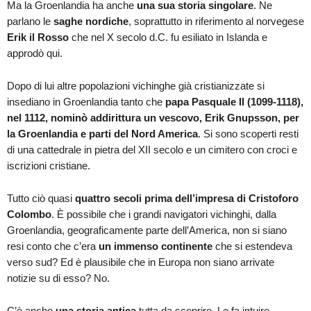
Ma la Groenlandia ha anche
una sua storia singolare
. Ne
parlano le
saghe nordiche
, soprattutto in riferimento al norvegese
Erik il Rosso
che nel X secolo d.C. fu esiliato in Islanda e
approdò qui.
Dopo di lui altre popolazioni vichinghe già cristianizzate si
insediano in Groenlandia tanto che
papa Pasquale II (1099-1118),
nel 1112, nominò addirittura un vescovo, Erik Gnupsson, per
la Groenlandia e parti del Nord America
. Si sono scoperti resti
di una cattedrale in pietra del XII secolo e un cimitero con croci e
iscrizioni cristiane.
Tutto ciò quasi
quattro secoli prima dell’impresa di Cristoforo
Colombo
. È possibile che i grandi navigatori vichinghi, dalla
Groenlandia, geograficamente parte dell’America, non si siano
resi conto che c’era
un immenso continente
che si estendeva
verso sud? Ed è plausibile che in Europa non siano arrivate
notizie su di esso? No.
C’è anche
una storia antica
tutta da scoprire. Lo fa intuire