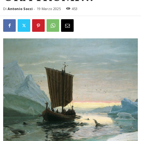
Di
Antonio Socci
-
19 Marzo 2025
453