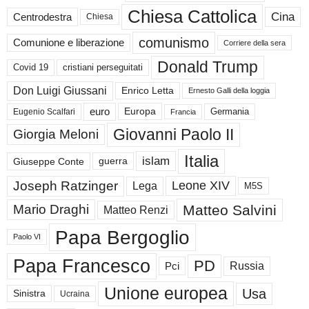
Chiesa Cattolica
Cina
Centrodestra
Chiesa
comunismo
Comunione e liberazione
Corriere della sera
Donald Trump
Covid 19
cristiani perseguitati
Don Luigi Giussani
Enrico Letta
Ernesto Galli della loggia
euro
Germania
Europa
Eugenio Scalfari
Francia
Giovanni Paolo II
Giorgia Meloni
Italia
islam
guerra
Giuseppe Conte
Joseph Ratzinger
Leone XIV
Lega
M5S
Matteo Salvini
Mario Draghi
Matteo Renzi
Papa Bergoglio
Paolo VI
Papa Francesco
PD
Russia
Pci
Unione europea
Usa
Sinistra
Ucraina