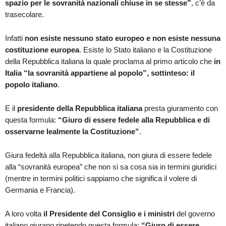
spazio per le sovranità nazionali chiuse in se stesse”
, c’è da
trasecolare.
Infatti
non esiste nessuno stato europeo e non esiste nessuna
costituzione europea
. Esiste lo Stato italiano e la Costituzione
della Repubblica italiana la quale proclama al primo articolo che
in
Italia “la sovranità appartiene al popolo”, sottinteso: il
popolo italiano
.
E il
presidente della Repubblica italiana
presta giuramento con
questa formula:
“Giuro di essere fedele alla Repubblica e di
osservarne lealmente la Costituzione”
.
Giura fedeltà alla Repubblica italiana, non giura di essere fedele
alla “sovranità europea” che non si sa cosa sia in termini giuridici
(mentre in termini politici sappiamo che significa il volere di
Germania e Francia).
A loro volta
il Presidente del Consiglio e i ministri
del governo
italiano giurano ripetendo questa formula:
“
Giuro
di
essere