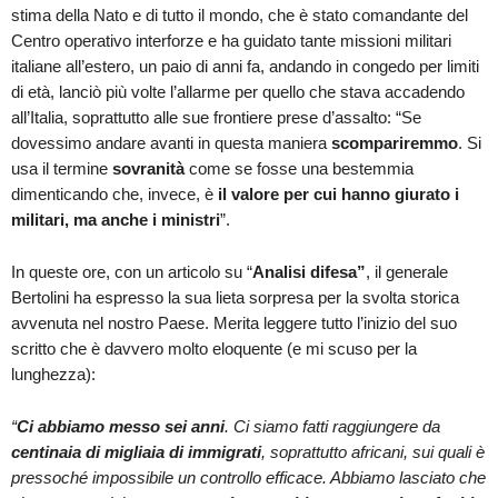
stima della Nato e di tutto il mondo, che è stato comandante del
Centro operativo interforze e ha guidato tante missioni militari
italiane all’estero, un paio di anni fa, andando in congedo per limiti
di età, lanciò più volte l’allarme per quello che stava accadendo
all’Italia, soprattutto alle sue frontiere prese d’assalto: “Se
dovessimo andare avanti in questa maniera
scompariremmo
. Si
usa il termine
sovranità
come se fosse una bestemmia
dimenticando che, invece, è
il valore per cui hanno giurato i
militari, ma anche i ministri
”.
In queste ore, con un articolo su “
Analisi difesa”
, il generale
Bertolini ha espresso la sua lieta sorpresa per la svolta storica
avvenuta nel nostro Paese. Merita leggere tutto l’inizio del suo
scritto che è davvero molto eloquente (e mi scuso per la
lunghezza):
“
Ci abbiamo messo sei anni
. Ci siamo fatti raggiungere da
centinaia di migliaia di immigrati
, soprattutto africani, sui quali è
pressoché impossibile un controllo efficace. Abbiamo lasciato che