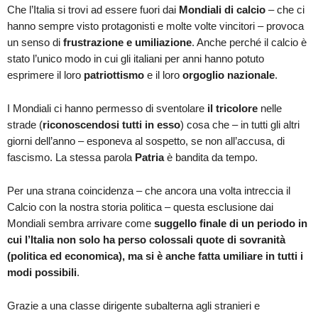
Che l’Italia si trovi ad essere fuori dai
Mondiali di calcio
– che ci
hanno sempre visto protagonisti e molte volte vincitori – provoca
un senso di
frustrazione e umiliazione
. Anche perché il calcio è
stato l’unico modo in cui gli italiani per anni hanno potuto
esprimere il loro
patriottismo
e il loro
orgoglio nazionale
.
I Mondiali ci hanno permesso di sventolare
il tricolore
nelle
strade (
riconoscendosi tutti in esso
) cosa che – in tutti gli altri
giorni dell’anno – esponeva al sospetto, se non all’accusa, di
fascismo. La stessa parola
Patria
è bandita da tempo.
Per una strana coincidenza – che ancora una volta intreccia il
Calcio con la nostra storia politica – questa esclusione dai
Mondiali sembra arrivare come
suggello finale di un periodo in
cui l’Italia non solo ha perso colossali quote di sovranità
(politica ed economica), ma si è anche fatta umiliare in tutti i
modi possibili
.
Grazie a una classe dirigente subalterna agli stranieri e