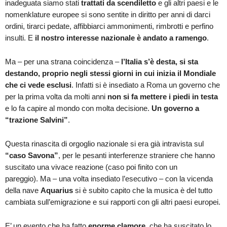
inadeguata siamo stati
trattati da scendiletto
e gli altri paesi e le
nomenklature europee si sono sentite in diritto per anni di darci
ordini, tirarci pedate, affibbiarci ammonimenti, rimbrotti e perfino
insulti. E
il nostro interesse nazionale è andato a ramengo
.
Ma – per una strana coincidenza –
l’Italia s’è desta, si sta
destando, proprio negli stessi giorni in cui inizia il Mondiale
che ci vede esclusi
. Infatti si è insediato a Roma un governo che
per la prima volta da molti anni
non si fa mettere i piedi in testa
e lo fa capire al mondo con molta decisione.
Un governo a
“trazione Salvini”
.
Questa rinascita di orgoglio nazionale si era già intravista sul
“caso Savona”
, per le pesanti interferenze straniere che hanno
suscitato una vivace reazione (caso poi finito con un
pareggio). Ma – una volta insediato l’esecutivo – con la vicenda
della nave
Aquarius
si è subito capito che la musica è del tutto
cambiata sull’emigrazione e sui rapporti con gli altri paesi europei.
E’ un evento che ha fatto
enorme clamore
, che ha suscitato lo