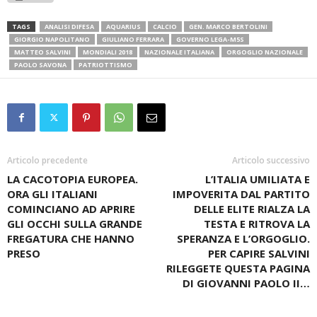
TAGS
ANALISI DIFESA
AQUARIUS
CALCIO
GEN. MARCO BERTOLINI
GIORGIO NAPOLITANO
GIULIANO FERRARA
GOVERNO LEGA-M5S
MATTEO SALVINI
MONDIALI 2018
NAZIONALE ITALIANA
ORGOGLIO NAZIONALE
PAOLO SAVONA
PATRIOTTISMO
Articolo precedente
Articolo successivo
LA CACOTOPIA EUROPEA.
L’ITALIA UMILIATA E
ORA GLI ITALIANI
IMPOVERITA DAL PARTITO
COMINCIANO AD APRIRE
DELLE ELITE RIALZA LA
GLI OCCHI SULLA GRANDE
TESTA E RITROVA LA
FREGATURA CHE HANNO
SPERANZA E L’ORGOGLIO.
PRESO
PER CAPIRE SALVINI
RILEGGETE QUESTA PAGINA
DI GIOVANNI PAOLO II…