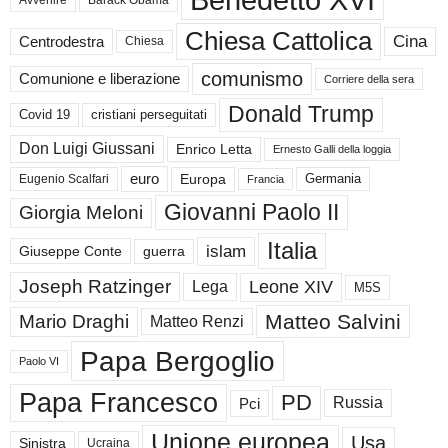
Chiesa Cattolica
Cina
Centrodestra
Chiesa
comunismo
Comunione e liberazione
Corriere della sera
Donald Trump
Covid 19
cristiani perseguitati
Don Luigi Giussani
Enrico Letta
Ernesto Galli della loggia
euro
Germania
Europa
Eugenio Scalfari
Francia
Giovanni Paolo II
Giorgia Meloni
Italia
islam
guerra
Giuseppe Conte
Joseph Ratzinger
Leone XIV
Lega
M5S
Matteo Salvini
Mario Draghi
Matteo Renzi
Papa Bergoglio
Paolo VI
Papa Francesco
PD
Russia
Pci
Unione europea
Usa
Sinistra
Ucraina