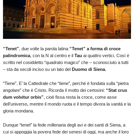
“Tenet”
, due volte la parola latina
“Tenet” a forma di croce
palindromica
, con la N al centro e il
Tau
ai quattro vertici. Così è
scritto nel cosiddetto “quadrato magico” che – sconosciuto a tutti
– sta da secoli inciso su un lato del
Duomo di Siena.
“Tiene”. E’ la Cattedrale che “tiene”, perché è fondata sulla “pietra
angolare” che è Cristo. Ricorda il motto dei certosini:
“Stat crux
dum volvitur orbis”
, cioè fissa resta la croce, come asse
dell’universo, mentre il mondo ruota e il tempo divora la vanità e la
gloria mondana.
Dunque “tenet” la fede millenaria degli avi e dei santi di Siena, a
cui si appoggia la povera fede dei senesi di oggi, ma anche il loro