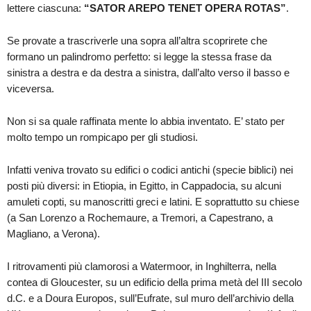
lettere ciascuna:
“SATOR AREPO TENET OPERA ROTAS”
.
Se provate a trascriverle una sopra all’altra scoprirete che
formano un palindromo perfetto: si legge la stessa frase da
sinistra a destra e da destra a sinistra, dall’alto verso il basso e
viceversa.
Non si sa quale raffinata mente lo abbia inventato. E’ stato per
molto tempo un rompicapo per gli studiosi.
Infatti veniva trovato su edifici o codici antichi (specie biblici) nei
posti più diversi: in Etiopia, in Egitto, in Cappadocia, su alcuni
amuleti copti, su manoscritti greci e latini. E soprattutto su chiese
(a San Lorenzo a Rochemaure, a Tremori, a Capestrano, a
Magliano, a Verona).
I ritrovamenti più clamorosi a Watermoor, in Inghilterra, nella
contea di Gloucester, su un edificio della prima metà del III secolo
d.C. e a Doura Europos, sull’Eufrate, sul muro dell’archivio della