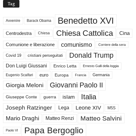
Tag
Benedetto XVI
Avvenire
Barack Obama
Chiesa Cattolica
Cina
Centrodestra
Chiesa
comunismo
Comunione e liberazione
Corriere della sera
Donald Trump
Covid 19
cristiani perseguitati
Don Luigi Giussani
Enrico Letta
Ernesto Galli della loggia
euro
Germania
Europa
Eugenio Scalfari
Francia
Giovanni Paolo II
Giorgia Meloni
Italia
islam
guerra
Giuseppe Conte
Joseph Ratzinger
Leone XIV
Lega
M5S
Matteo Salvini
Mario Draghi
Matteo Renzi
Papa Bergoglio
Paolo VI