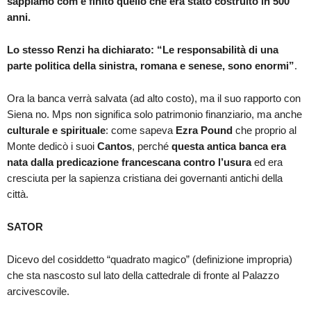
sappiamo com’è finito quello che era stato costruito in 500
anni.
Lo stesso Renzi ha dichiarato:
“Le responsabilità di una
parte politica della sinistra, romana e senese, sono enormi”
.
Ora la banca verrà salvata (ad alto costo), ma il suo rapporto con
Siena no. Mps non significa solo patrimonio finanziario, ma anche
culturale e spirituale
: come sapeva
Ezra Pound
che proprio al
Monte dedicò i suoi
Cantos
, perché
questa antica banca era
nata dalla predicazione francescana contro l’usura
ed era
cresciuta per la sapienza cristiana dei governanti antichi della
città.
SATOR
Dicevo del cosiddetto “quadrato magico” (definizione impropria)
che sta nascosto sul lato della cattedrale di fronte al Palazzo
arcivescovile.