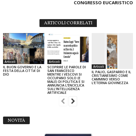
CONGRESSO EUCARISTICO
ARTICOLI CORRELATI
Articoli
Articoli
Articoli
IL BUON GOVERNO E LA
SCOPRIRE LE PAROLE DI
FESTA DELLA CITTA’ DI
SAN FRANCESCO
IL PALIO, GASPARRO E IL
DIO
MENTRE I VESCOVI SI
CRISTIANESIMO COME
OCCUPANO SOLO (E
CAMMINO VERSO
MALE) DI POLITICA E SI
L’ETERNA GIOVINEZZA
ANNUNCIA L’ENCICLICA
SULL’INTELLIGENZA
ARTIFICIALE
NOVITÀ