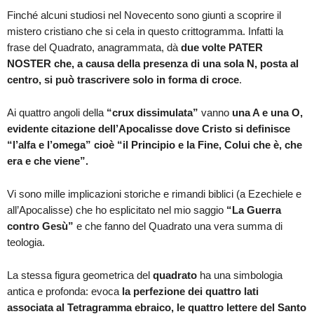
Finché alcuni studiosi nel Novecento sono giunti a scoprire il
mistero cristiano che si cela in questo crittogramma. Infatti la
frase del Quadrato, anagrammata, dà
due volte PATER
NOSTER che, a causa della presenza di una sola N, posta al
centro, si può trascrivere solo in forma di croce
.
Ai quattro angoli della
“crux dissimulata”
vanno
una A e una O,
evidente citazione dell’Apocalisse dove Cristo si definisce
“l’alfa e l’omega” cioè “il Principio e la Fine, Colui che è, che
era e che viene”.
Vi sono mille implicazioni storiche e rimandi biblici (a Ezechiele e
all’Apocalisse) che ho esplicitato nel mio saggio
“La Guerra
contro Gesù”
e che fanno del Quadrato una vera summa di
teologia.
La stessa figura geometrica del
quadrato
ha una simbologia
antica e profonda: evoca
la perfezione dei quattro lati
associata al Tetragramma ebraico, le quattro lettere del Santo