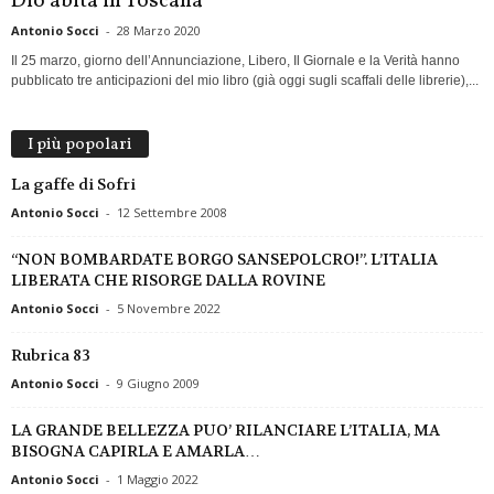
Dio abita in Toscana
Antonio Socci
-
28 Marzo 2020
Il 25 marzo, giorno dell’Annunciazione, Libero, Il Giornale e la Verità hanno
pubblicato tre anticipazioni del mio libro (già oggi sugli scaffali delle librerie),...
I più popolari
La gaffe di Sofri
Antonio Socci
-
12 Settembre 2008
“NON BOMBARDATE BORGO SANSEPOLCRO!”. L’ITALIA
LIBERATA CHE RISORGE DALLA ROVINE
Antonio Socci
-
5 Novembre 2022
Rubrica 83
Antonio Socci
-
9 Giugno 2009
LA GRANDE BELLEZZA PUO’ RILANCIARE L’ITALIA, MA
BISOGNA CAPIRLA E AMARLA…
Antonio Socci
-
1 Maggio 2022