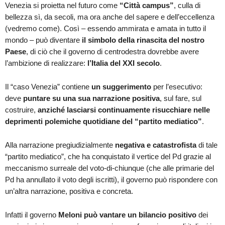
Venezia si proietta nel futuro come
“Città campus”
, culla di
bellezza sì, da secoli, ma ora anche del sapere e dell’eccellenza
(vedremo come). Così – essendo ammirata e amata in tutto il
mondo – può diventare
il simbolo della rinascita del nostro
Paese
, di ciò che il governo di centrodestra dovrebbe avere
l’ambizione di realizzare:
l’Italia del XXI secolo
.
Il “caso Venezia” contiene
un suggerimento
per l’esecutivo:
deve
puntare su una sua narrazione positiva
, sul fare, sul
costruire,
anziché lasciarsi continuamente risucchiare nelle
deprimenti polemiche quotidiane del “partito mediatico”
.
Alla narrazione pregiudizialmente
negativa e catastrofista
di tale
“partito mediatico”, che ha conquistato il vertice del Pd grazie al
meccanismo surreale del voto-di-chiunque (che alle primarie del
Pd ha annullato il voto degli iscritti), il governo può rispondere con
un’altra narrazione, positiva e concreta.
Infatti il governo
Meloni può vantare un bilancio positivo
dei