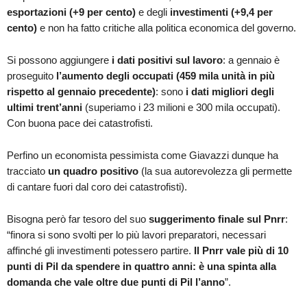
esportazioni (+9 per cento)
e degli
investimenti (+9,4 per
cento)
e non ha fatto critiche alla politica economica del governo.
Si possono aggiungere
i dati positivi sul lavoro
: a gennaio è
proseguito
l’aumento degli occupati (459 mila unità in più
rispetto al gennaio precedente)
: sono
i dati migliori degli
ultimi trent’anni
(superiamo i 23 milioni e 300 mila occupati).
Con buona pace dei catastrofisti.
Perfino un economista pessimista come Giavazzi dunque ha
tracciato
un quadro positivo
(la sua autorevolezza gli permette
di cantare fuori dal coro dei catastrofisti).
Bisogna però far tesoro del suo
suggerimento finale sul Pnrr
:
“finora si sono svolti per lo più lavori preparatori, necessari
affinché gli investimenti potessero partire.
Il Pnrr vale più di 10
punti di Pil da spendere in quattro anni: è una spinta alla
domanda che vale oltre due punti di Pil l’anno
”.