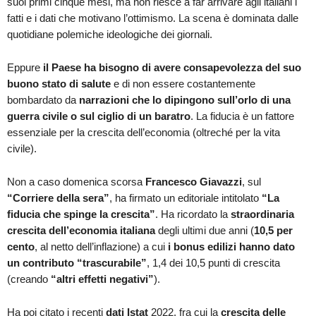
suoi primi cinque mesi, ma non riesce a far arrivare agli italiani i
fatti e i dati che motivano l’ottimismo. La scena è dominata dalle
quotidiane polemiche ideologiche dei giornali.
Eppure
il Paese ha bisogno di avere consapevolezza del suo
buono stato di salute
e di non essere costantemente
bombardato da
narrazioni che lo dipingono sull’orlo di una
guerra civile o sul ciglio di un baratro
. La fiducia è un fattore
essenziale per la crescita dell’economia (oltreché per la vita
civile).
Non a caso domenica scorsa
Francesco Giavazzi
, sul
“Corriere della sera”
, ha firmato un editoriale intitolato
“La
fiducia che spinge la crescita”
. Ha ricordato la
straordinaria
crescita dell’economia italiana
degli ultimi due anni (
10,5 per
cento
, al netto dell’inflazione) a cui
i bonus edilizi hanno dato
un contributo “trascurabile”
, 1,4 dei 10,5 punti di crescita
(creando
“altri effetti negativi”
).
Ha poi citato i recenti
dati Istat
2022, fra cui la
crescita delle