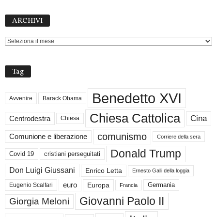
ARCHIVI
ARCHIVI
Tag
Benedetto XVI
Avvenire
Barack Obama
Chiesa Cattolica
Cina
Centrodestra
Chiesa
comunismo
Comunione e liberazione
Corriere della sera
Donald Trump
Covid 19
cristiani perseguitati
Don Luigi Giussani
Enrico Letta
Ernesto Galli della loggia
euro
Germania
Europa
Eugenio Scalfari
Francia
Giovanni Paolo II
Giorgia Meloni