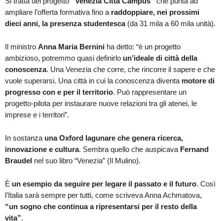
Si tratta del progetto
“Venezia Città Campus”
che punta ad
ampliare l’offerta formativa fino a
raddoppiare, nei prossimi
dieci anni, la presenza studentesca
(da 31 mila a 60 mila unità).
Il ministro
Anna Maria Bernini
ha detto: “è un progetto
ambizioso, potremmo quasi definirlo
un’ideale di città della
conoscenza
. Una Venezia che corre, che rincorre il sapere e che
vuole superarsi. Una città in cui la conoscenza diventa
motore di
progresso con e per il territorio
. Può rappresentare un
progetto-pilota per instaurare nuove relazioni tra gli atenei, le
imprese e i territori”.
In sostanza
una Oxford lagunare che genera ricerca,
innovazione e cultura
. Sembra quello che auspicava
Fernand
Braudel
nel suo libro “Venezia” (Il Mulino).
È
un esempio da seguire per legare il passato e il futuro
. Così
l’Italia sarà sempre per tutti, come scriveva Anna Achmatova,
“un sogno che continua a ripresentarsi per il resto della
vita”
.