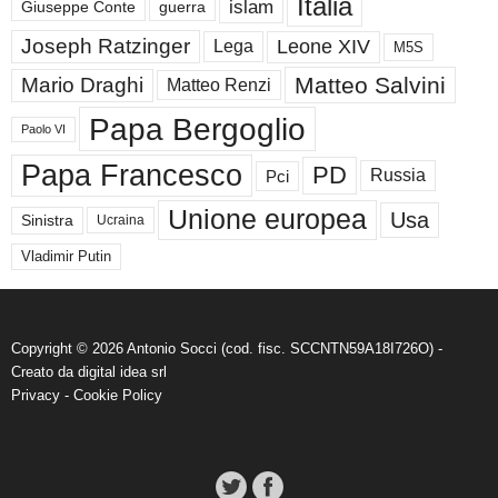
Italia
islam
guerra
Giuseppe Conte
Joseph Ratzinger
Leone XIV
Lega
M5S
Matteo Salvini
Mario Draghi
Matteo Renzi
Papa Bergoglio
Paolo VI
Papa Francesco
PD
Russia
Pci
Unione europea
Usa
Sinistra
Ucraina
Vladimir Putin
Copyright © 2026 Antonio Socci (cod. fisc. SCCNTN59A18I726O) -
Creato da
digital idea srl
Privacy
-
Cookie Policy