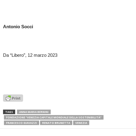
Antonio Socci
Da “Libero”, 12 marzo 2023
TAGS
ANNA MARIA BERNINI
FONDAZIONE “VENEZIA CAPITALE MONDIALE DELLA SOSTENIBILITÀ”
FRANCESCO GIAVAZZI
RENATO BRUNETTA
VENEZIA