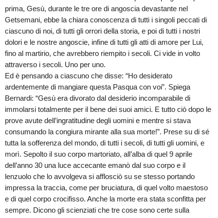
prima, Gesù, durante le tre ore di angoscia devastante nel
Getsemani, ebbe la chiara conoscenza di tutti i singoli peccati di
ciascuno di noi, di tutti gli orrori della storia, e poi di tutti i nostri
dolori e le nostre angoscie, infine di tutti gli atti di amore per Lui,
fino al martirio, che avrebbero riempito i secoli. Ci vide in volto
attraverso i secoli. Uno per uno.
Ed è pensando a ciascuno che disse: “Ho desiderato
ardentemente di mangiare questa Pasqua con voi”. Spiega
Bernardi: “Gesù era divorato dal desiderio incomparabile di
immolarsi totalmente per il bene dei suoi amici. E tutto ciò dopo le
prove avute dell’ingratitudine degli uomini e mentre si stava
consumando la congiura mirante alla sua morte!”. Prese su di sé
tutta la sofferenza del mondo, di tutti i secoli, di tutti gli uomini, e
morì. Sepolto il suo corpo martoriato, all’alba di quel 9 aprile
dell’anno 30 una luce accecante emanò dal suo corpo e il
lenzuolo che lo avvolgeva si afflosciò su se stesso portando
impressa la traccia, come per bruciatura, di quel volto maestoso
e di quel corpo crocifisso. Anche la morte era stata sconfitta per
sempre. Dicono gli scienziati che tre cose sono certe sulla