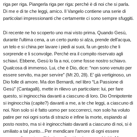
riga per riga. Piangerla riga per riga: perché è di noi che si parla.
Di me e di te che leggi, amico. Il Vangelo contiene una serie di
particolari impressionanti che certamente ci sono sempre sfuggiti.
Di recente ne ho scoperto uno mai visto prima. Quando Gesù,
durante l’ultima cena, a un certo punto si alza, prende dell’acqua,
un telo e si china per lavare i piedi ai suoi, fa un gesto che li
sorprende e li sconvolge. Perché era il compito riservato agli
schiavi. Ebbene, Gesù lo fa a noi, come fosse nostro schiavo.
Qualcosa di immenso. Lui, che è Dio, dice: “non sono venuto per
essere servito, ma per servire” (Mt 20, 28). E’ già vertiginoso, un
Dio folle di amore. Ma don Bernardi, nel libro “La Passione di
Gesù” (Cantagalli), mette in rilievo un particolare: lui, per fare
questo, si inginocchia davanti a ciascuno di loro. Dio Onnipotente
si inginocchia (capite?) davanti a me, a te che leggi, a ciascuno di
noi. Non solo si è fatto uomo per soccorrerci, non solo ha voluto
patire per noi ogni sorta di strazio e infine la morte, espiando al
posto nostro, ma si è inginocchiato davanti a ciascuno di noi, si è
umiliato a tal punto…Per mendicare l’amore di ogni essere