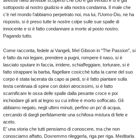
avesse riletti avrebbe scoperto che Dio è già venuto e si è già
sottoposto al nostro giudizio e alla nostra condanna. Il male che
c’è nel mondo l’abbiamo perpetrato noi, ma lui, l’Uomo-Dio, ne ha
risposto, si è preso tutte le nostre colpe sulle sue spalle di
innocente e si è fatto condannare a morte al posto nostro.
Pagando tutto.
Come racconta, fedele ai Vangeli, Mel Gibson in “The Passion”, si
è fatto da noi legare, prendere a pugni, rompere il naso, si è
lasciato sputare in faccia, irridere, schiaffeggiare, torturare, si è
fatto strappare la barba, flagellare cosicché tutta la carne del suo
corpo è stata lacerata da capo ai piedi, si è fatto piantare sulla
testa centinaia di spine con dolori atrocissimi, si è fatto
scarnificare le ossa delle spalle dalla pesante croce e poi
inchiodare gli arti al legno su cui infine è morto soffocato. Gli
abbiamo negato, negli ultimi minuti, perfino un po’ di acqua,
cercando di dargli perfidamente una schifosa mistura di fiele e
aceto.
E’ una storia che tutti pensiamo di conoscere, ma che non
conosciamo affatto. Dovremmo rileggerla, riga per riga. Meditarla