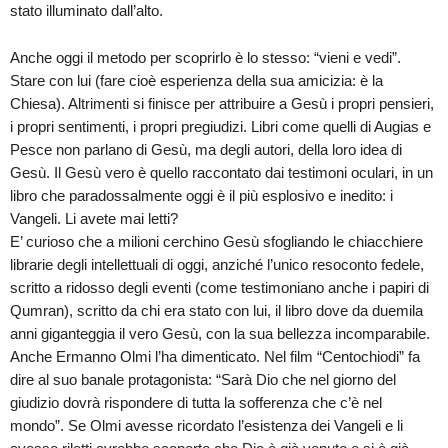
stato illuminato dall’alto.
Anche oggi il metodo per scoprirlo è lo stesso: “vieni e vedi”.
Stare con lui (fare cioè esperienza della sua amicizia: è la
Chiesa). Altrimenti si finisce per attribuire a Gesù i propri pensieri,
i propri sentimenti, i propri pregiudizi. Libri come quelli di Augias e
Pesce non parlano di Gesù, ma degli autori, della loro idea di
Gesù. Il Gesù vero è quello raccontato dai testimoni oculari, in un
libro che paradossalmente oggi è il più esplosivo e inedito: i
Vangeli. Li avete mai letti?
E’ curioso che a milioni cerchino Gesù sfogliando le chiacchiere
librarie degli intellettuali di oggi, anziché l’unico resoconto fedele,
scritto a ridosso degli eventi (come testimoniano anche i papiri di
Qumran), scritto da chi era stato con lui, il libro dove da duemila
anni giganteggia il vero Gesù, con la sua bellezza incomparabile.
Anche Ermanno Olmi l’ha dimenticato. Nel film “Centochiodi” fa
dire al suo banale protagonista: “Sarà Dio che nel giorno del
giudizio dovrà rispondere di tutta la sofferenza che c’è nel
mondo”. Se Olmi avesse ricordato l’esistenza dei Vangeli e li