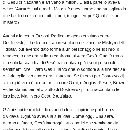
di Gesù di Nazareth e arrivano a milioni. D’altra parte lo aveva
detto: “Attrarrò tutti a me!”. Ma chi è quest’uomo che ha tagliato in
due la storia e seduce tutti i cuori, in ogni tempo? Qual è il suo
mistero?
Attenti alle contraffazioni. Perfino un genio cristiano come
Dostoevskij, che tentò di rappresentarlo nel Principe Miskyn dell’
“Idiota”, pur avendo dato forma a un personaggio bellissimo, si
rese conto che era nulla in confronto al vero Gesù. Quel “ritratto”
era solo la sua idea di Gesù, raccontava più i suoi personali
sentimenti che il vero Gesù. Tanto che lo scrittore alla fine decise
di farlo epilettico come era lui stesso. Se fu così per Dostoevskij,
ancor più vero è per autori – come Olmi, o Augias, Pesce, Brown
– che stanno ben al di sotto di Dostoevskij. Tutti raccontano le
loro idee. Ma il vero Gesù è tutt’altro.
Già ai suoi tempi tutti dicevano la loro. L’opinione pubblica si
divideva. Ognuno aveva la sua idea. Come oggi. Una sera,
attorno al fuoco, Gesù interrogò i suoi amici che sentivano da
settimane tutte quelle voci e illazioni: “chi dice la gente che io