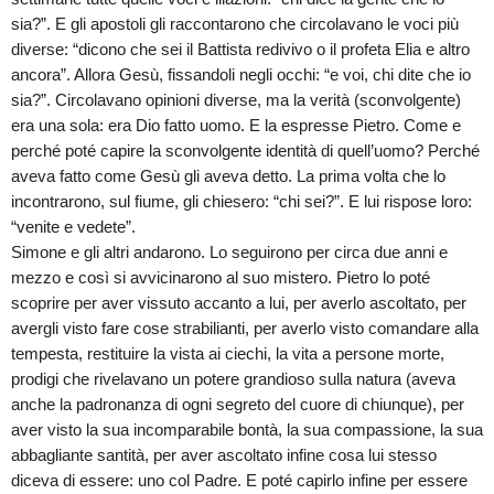
sia?”. E gli apostoli gli raccontarono che circolavano le voci più
diverse: “dicono che sei il Battista redivivo o il profeta Elia e altro
ancora”. Allora Gesù, fissandoli negli occhi: “e voi, chi dite che io
sia?”. Circolavano opinioni diverse, ma la verità (sconvolgente)
era una sola: era Dio fatto uomo. E la espresse Pietro. Come e
perché poté capire la sconvolgente identità di quell’uomo? Perché
aveva fatto come Gesù gli aveva detto. La prima volta che lo
incontrarono, sul fiume, gli chiesero: “chi sei?”. E lui rispose loro:
“venite e vedete”.
Simone e gli altri andarono. Lo seguirono per circa due anni e
mezzo e così si avvicinarono al suo mistero. Pietro lo poté
scoprire per aver vissuto accanto a lui, per averlo ascoltato, per
avergli visto fare cose strabilianti, per averlo visto comandare alla
tempesta, restituire la vista ai ciechi, la vita a persone morte,
prodigi che rivelavano un potere grandioso sulla natura (aveva
anche la padronanza di ogni segreto del cuore di chiunque), per
aver visto la sua incomparabile bontà, la sua compassione, la sua
abbagliante santità, per aver ascoltato infine cosa lui stesso
diceva di essere: uno col Padre. E poté capirlo infine per essere