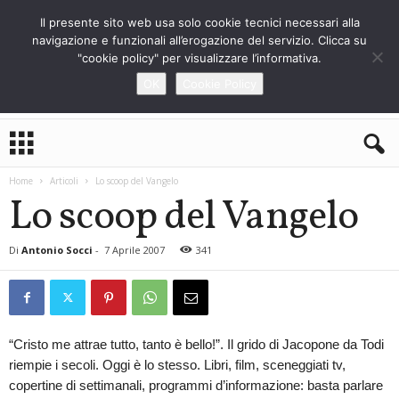
Il presente sito web usa solo cookie tecnici necessari alla
navigazione e funzionali all’erogazione del servizio. Clicca su
"cookie policy" per visualizzare l’informativa.
OK
Cookie Policy
L
o
S
Home
Articoli
Lo scoop del Vangelo
t
Lo scoop del Vangelo
r
a
n
Di
Antonio Socci
-
7 Aprile 2007
341
i
e
r
o
“Cristo me attrae tutto, tanto è bello!”. Il grido di Jacopone da Todi
riempie i secoli. Oggi è lo stesso. Libri, film, sceneggiati tv,
copertine di settimanali, programmi d’informazione: basta parlare