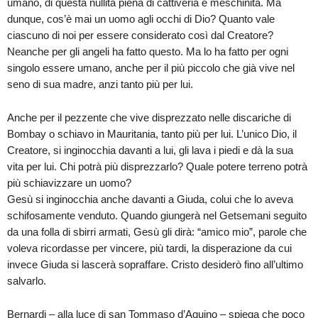
umano, di questa nullità piena di cattiveria e meschinità. Ma
dunque, cos’è mai un uomo agli occhi di Dio? Quanto vale
ciascuno di noi per essere considerato così dal Creatore?
Neanche per gli angeli ha fatto questo. Ma lo ha fatto per ogni
singolo essere umano, anche per il più piccolo che già vive nel
seno di sua madre, anzi tanto più per lui.
Anche per il pezzente che vive disprezzato nelle discariche di
Bombay o schiavo in Mauritania, tanto più per lui. L’unico Dio, il
Creatore, si inginocchia davanti a lui, gli lava i piedi e dà la sua
vita per lui. Chi potrà più disprezzarlo? Quale potere terreno potrà
più schiavizzare un uomo?
Gesù si inginocchia anche davanti a Giuda, colui che lo aveva
schifosamente venduto. Quando giungerà nel Getsemani seguito
da una folla di sbirri armati, Gesù gli dirà: “amico mio”, parole che
voleva ricordasse per vincere, più tardi, la disperazione da cui
invece Giuda si lascerà sopraffare. Cristo desiderò fino all’ultimo
salvarlo.
Bernardi – alla luce di san Tommaso d’Aquino – spiega che poco