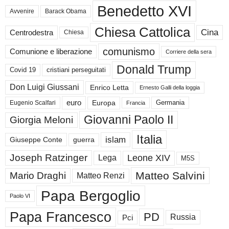
Benedetto XVI
Avvenire
Barack Obama
Chiesa Cattolica
Cina
Centrodestra
Chiesa
comunismo
Comunione e liberazione
Corriere della sera
Donald Trump
Covid 19
cristiani perseguitati
Don Luigi Giussani
Enrico Letta
Ernesto Galli della loggia
euro
Germania
Europa
Eugenio Scalfari
Francia
Giovanni Paolo II
Giorgia Meloni
Italia
islam
guerra
Giuseppe Conte
Joseph Ratzinger
Leone XIV
Lega
M5S
Matteo Salvini
Mario Draghi
Matteo Renzi
Papa Bergoglio
Paolo VI
Papa Francesco
PD
Russia
Pci