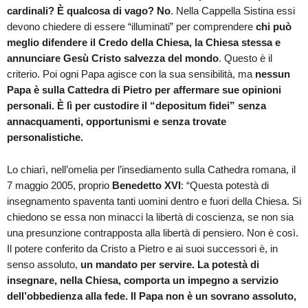
cardinali? È qualcosa di vago?
No
. Nella Cappella Sistina essi
devono chiedere di essere “illuminati” per comprendere
chi può
meglio difendere il Credo della Chiesa, la Chiesa stessa e
annunciare Gesù Cristo salvezza del mondo
. Questo è il
criterio. Poi ogni Papa agisce con la sua sensibilità, ma
nessun
Papa è sulla Cattedra di Pietro per affermare sue opinioni
personali. È lì per custodire il “depositum fidei” senza
annacquamenti, opportunismi e senza trovate
personalistiche.
Lo chiarì, nell’omelia per l’insediamento sulla Cathedra romana, il
7 maggio 2005, proprio
Benedetto XVI
: “Questa potestà di
insegnamento spaventa tanti uomini dentro e fuori della Chiesa. Si
chiedono se essa non minacci la libertà di coscienza, se non sia
una presunzione contrapposta alla libertà di pensiero. Non è così.
Il potere conferito da Cristo a Pietro e ai suoi successori è, in
senso assoluto,
un mandato per servire. La potestà di
insegnare, nella Chiesa, comporta un impegno a servizio
dell’obbedienza alla fede. Il Papa non è un sovrano assoluto,