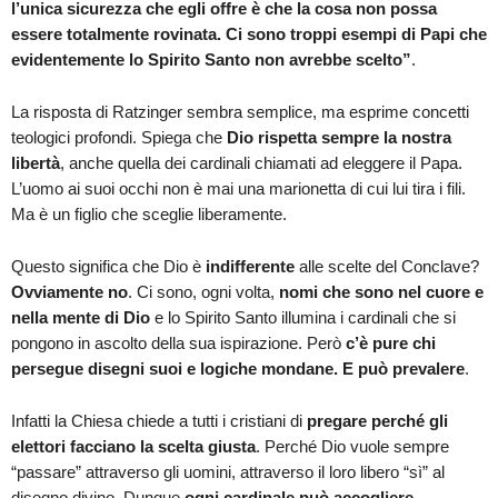
l’unica sicurezza che egli offre è che la cosa non possa
essere totalmente rovinata. Ci sono troppi esempi di Papi che
evidentemente lo Spirito Santo non avrebbe scelto”
.
La risposta di Ratzinger sembra semplice, ma esprime concetti
teologici profondi. Spiega che
Dio rispetta sempre la nostra
libertà
, anche quella dei cardinali chiamati ad eleggere il Papa.
L’uomo ai suoi occhi non è mai una marionetta di cui lui tira i fili.
Ma è un figlio che sceglie liberamente.
Questo significa che Dio è
indifferente
alle scelte del Conclave?
Ovviamente no
. Ci sono, ogni volta,
nomi che sono nel cuore e
nella mente di Dio
e lo Spirito Santo illumina i cardinali che si
pongono in ascolto della sua ispirazione. Però
c’è pure chi
persegue disegni suoi e logiche mondane. E può prevalere
.
Infatti la Chiesa chiede a tutti i cristiani di
pregare perché gli
elettori facciano la scelta giusta
. Perché Dio vuole sempre
“passare” attraverso gli uomini, attraverso il loro libero “sì” al
disegno divino. Dunque
ogni cardinale può accogliere