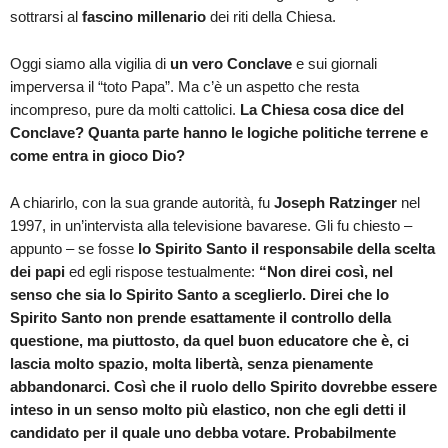
sottrarsi al
fascino millenario
dei riti della Chiesa.
Oggi siamo alla vigilia di
un vero Conclave
e sui giornali
imperversa il “toto Papa”. Ma c’è un aspetto che resta
incompreso, pure da molti cattolici.
La Chiesa cosa dice del
Conclave? Quanta parte hanno le logiche politiche terrene e
come entra in gioco Dio?
A chiarirlo, con la sua grande autorità, fu
Joseph Ratzinger
nel
1997, in un’intervista alla televisione bavarese. Gli fu chiesto –
appunto – se fosse
lo Spirito Santo il responsabile della scelta
dei papi
ed egli rispose testualmente:
“Non direi così, nel
senso che sia lo Spirito Santo a sceglierlo. Direi che lo
Spirito Santo non prende esattamente il controllo della
questione, ma piuttosto, da quel buon educatore che è, ci
lascia molto spazio, molta libertà, senza pienamente
abbandonarci. Così che il ruolo dello Spirito dovrebbe essere
inteso in un senso molto più elastico, non che egli detti il
candidato per il quale uno debba votare. Probabilmente