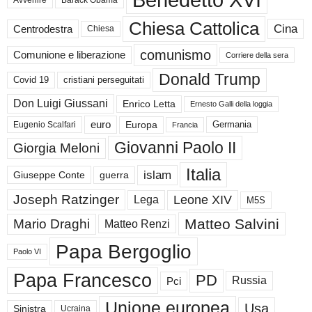
Chiesa Cattolica
Cina
Centrodestra
Chiesa
comunismo
Comunione e liberazione
Corriere della sera
Donald Trump
Covid 19
cristiani perseguitati
Don Luigi Giussani
Enrico Letta
Ernesto Galli della loggia
euro
Germania
Europa
Eugenio Scalfari
Francia
Giovanni Paolo II
Giorgia Meloni
Italia
islam
guerra
Giuseppe Conte
Joseph Ratzinger
Leone XIV
Lega
M5S
Matteo Salvini
Mario Draghi
Matteo Renzi
Papa Bergoglio
Paolo VI
Papa Francesco
PD
Russia
Pci
Unione europea
Usa
Sinistra
Ucraina