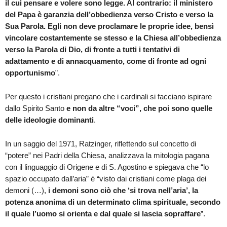
il cui pensare e volere sono legge. Al contrario: il ministero
del Papa è garanzia dell’obbedienza verso Cristo e verso la
Sua Parola. Egli non deve proclamare le proprie idee, bensì
vincolare costantemente se stesso e la Chiesa all’obbedienza
verso la Parola di Dio, di fronte a tutti i tentativi di
adattamento e di annacquamento, come di fronte ad ogni
opportunismo
”.
Per questo i cristiani pregano che i cardinali si facciano ispirare
dallo Spirito Santo
e non da altre “voci”, che poi sono quelle
delle ideologie dominanti
.
In un saggio del 1971, Ratzinger, riflettendo sul concetto di
“potere” nei Padri della Chiesa, analizzava la mitologia pagana
con il linguaggio di Origene e di S. Agostino e spiegava che “lo
spazio occupato dall’aria” è “visto dai cristiani come plaga dei
demoni (…),
i demoni sono ciò che ‘si trova nell’aria’, la
potenza anonima di un determinato clima spirituale, secondo
il quale l’uomo si orienta e dal quale si lascia sopraffare
”.