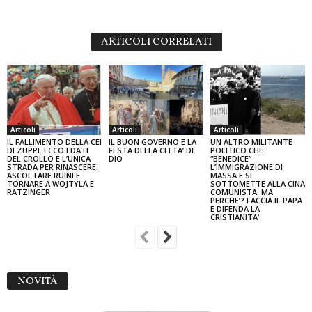
ARTICOLI CORRELATI
Articoli
Articoli
Articoli
IL FALLIMENTO DELLA CEI
IL BUON GOVERNO E LA
UN ALTRO MILITANTE
DI ZUPPI. ECCO I DATI
FESTA DELLA CITTA’ DI
POLITICO CHE
DEL CROLLO E L’UNICA
DIO
“BENEDICE”
STRADA PER RINASCERE:
L’IMMIGRAZIONE DI
ASCOLTARE RUINI E
MASSA E SI
TORNARE A WOJTYLA E
SOTTOMETTE ALLA CINA
RATZINGER
COMUNISTA. MA
PERCHE’? FACCIA IL PAPA
E DIFENDA LA
CRISTIANITA’
NOVITÀ