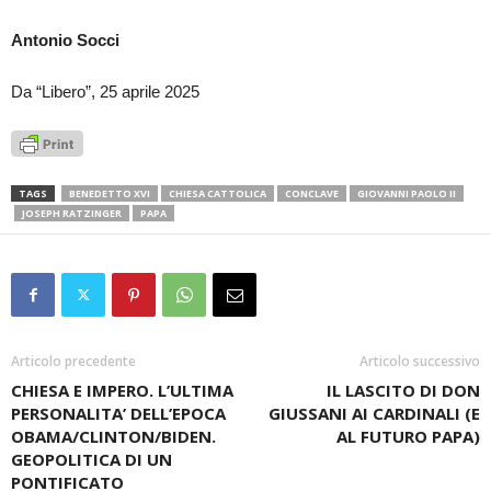
Antonio Socci
Da “Libero”, 25 aprile 2025
TAGS
BENEDETTO XVI
CHIESA CATTOLICA
CONCLAVE
GIOVANNI PAOLO II
JOSEPH RATZINGER
PAPA
Articolo precedente
Articolo successivo
CHIESA E IMPERO. L’ULTIMA
IL LASCITO DI DON
PERSONALITA’ DELL’EPOCA
GIUSSANI AI CARDINALI (E
OBAMA/CLINTON/BIDEN.
AL FUTURO PAPA)
GEOPOLITICA DI UN
PONTIFICATO