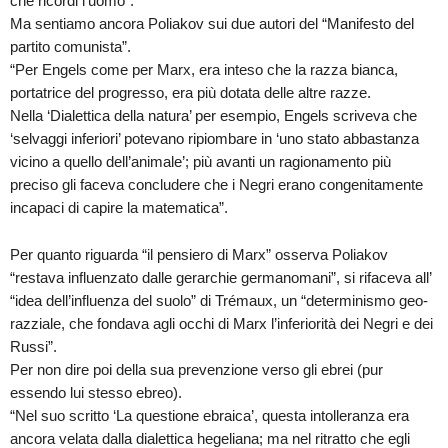
che ricordi l’uomo”.
Ma sentiamo ancora Poliakov sui due autori del “Manifesto del
partito comunista”.
“Per Engels come per Marx, era inteso che la razza bianca,
portatrice del progresso, era più dotata delle altre razze.
Nella ‘Dialettica della natura’ per esempio, Engels scriveva che
‘selvaggi inferiori’ potevano ripiombare in ‘uno stato abbastanza
vicino a quello dell’animale’; più avanti un ragionamento più
preciso gli faceva concludere che i Negri erano congenitamente
incapaci di capire la matematica”.
Per quanto riguarda “il pensiero di Marx” osserva Poliakov
“restava influenzato dalle gerarchie germanomani”, si rifaceva all’
“idea dell’influenza del suolo” di Trémaux, un “determinismo geo-
razziale, che fondava agli occhi di Marx l’inferiorità dei Negri e dei
Russi”.
Per non dire poi della sua prevenzione verso gli ebrei (pur
essendo lui stesso ebreo).
“Nel suo scritto ‘La questione ebraica’, questa intolleranza era
ancora velata dalla dialettica hegeliana; ma nel ritratto che egli