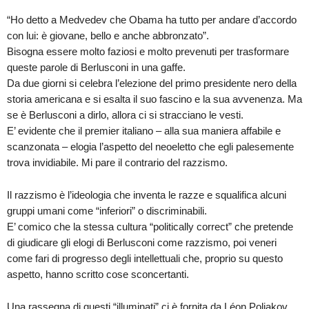
“Ho detto a Medvedev che Obama ha tutto per andare d’accordo
con lui: è giovane, bello e anche abbronzato”.
Bisogna essere molto faziosi e molto prevenuti per trasformare
queste parole di Berlusconi in una gaffe.
Da due giorni si celebra l’elezione del primo presidente nero della
storia americana e si esalta il suo fascino e la sua avvenenza. Ma
se è Berlusconi a dirlo, allora ci si stracciano le vesti.
E’ evidente che il premier italiano – alla sua maniera affabile e
scanzonata – elogia l’aspetto del neoeletto che egli palesemente
trova invidiabile. Mi pare il contrario del razzismo.
Il razzismo è l’ideologia che inventa le razze e squalifica alcuni
gruppi umani come “inferiori” o discriminabili.
E’ comico che la stessa cultura “politically correct” che pretende
di giudicare gli elogi di Berlusconi come razzismo, poi veneri
come fari di progresso degli intellettuali che, proprio su questo
aspetto, hanno scritto cose sconcertanti.
Una rassegna di questi “illuminati” ci è fornita da Léon Poliakov,