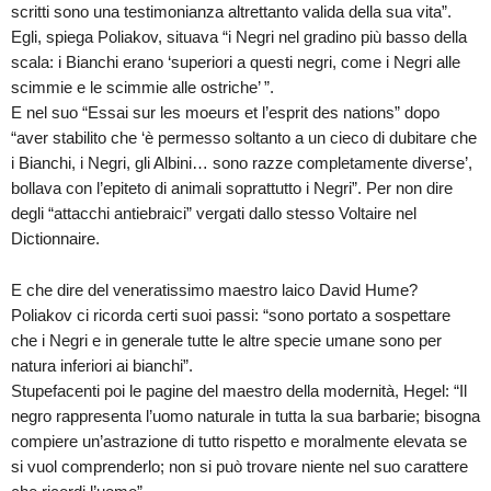
scritti sono una testimonianza altrettanto valida della sua vita”.
Egli, spiega Poliakov, situava “i Negri nel gradino più basso della
scala: i Bianchi erano ‘superiori a questi negri, come i Negri alle
scimmie e le scimmie alle ostriche’ ”.
E nel suo “Essai sur les moeurs et l’esprit des nations” dopo
“aver stabilito che ‘è permesso soltanto a un cieco di dubitare che
i Bianchi, i Negri, gli Albini… sono razze completamente diverse’,
bollava con l’epiteto di animali soprattutto i Negri”. Per non dire
degli “attacchi antiebraici” vergati dallo stesso Voltaire nel
Dictionnaire.
E che dire del veneratissimo maestro laico David Hume?
Poliakov ci ricorda certi suoi passi: “sono portato a sospettare
che i Negri e in generale tutte le altre specie umane sono per
natura inferiori ai bianchi”.
Stupefacenti poi le pagine del maestro della modernità, Hegel: “Il
negro rappresenta l’uomo naturale in tutta la sua barbarie; bisogna
compiere un’astrazione di tutto rispetto e moralmente elevata se
si vuol comprenderlo; non si può trovare niente nel suo carattere