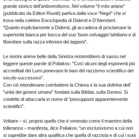
grande storico dell’antisemitismo. Nel volume “Il mito ariano”
(pubblicato da Editori Riuniti) partiva dalla voce “Negri” che si
trova nella celebre Enciclopedia di Diderot e D’Alembert.
“Quanto esplicitamente a Diderot, gli accadeva di proclamare la
superiorità bianca per bocca del suo ‘buon selvaggio’ tahitiano e di
filosofare sulla razza inferiore dei lapponi”.
Le nostre anime belle della Sinistra resterebbero di sasso nel
leggere queste parole di Poliakov: “Così alcuni degli esponenti più
accreditati dei Lumi ponevano le basi del razzismo scientifico del
secolo successivo”.
Con ciò intendevano combattere la Chiesa e la sua dottrina dell’
“unità del genere umano” fondata sulla Bibbia, sulla Genesi. Si
credette di attaccarla in nome di “presupposti apparentemente
scientifici”.
Voltaire – sì, proprio quello che è venerato come il maestro della
tolleranza – manifesta, dice Poliakov, “un esclusivismo a cui non
si saprebbe dare altra qualifica che quella di razzista e di cui i suoi