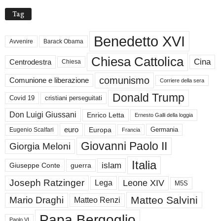
Tag
Benedetto XVI
Avvenire
Barack Obama
Chiesa Cattolica
Cina
Centrodestra
Chiesa
comunismo
Comunione e liberazione
Corriere della sera
Donald Trump
Covid 19
cristiani perseguitati
Don Luigi Giussani
Enrico Letta
Ernesto Galli della loggia
euro
Germania
Europa
Eugenio Scalfari
Francia
Giovanni Paolo II
Giorgia Meloni
Italia
islam
guerra
Giuseppe Conte
Joseph Ratzinger
Leone XIV
Lega
M5S
Matteo Salvini
Mario Draghi
Matteo Renzi
Papa Bergoglio
Paolo VI