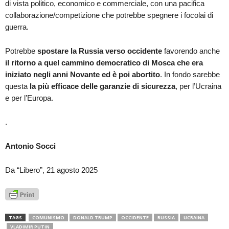
di vista politico, economico e commerciale, con una pacifica
collaborazione/competizione che potrebbe spegnere i focolai di
guerra.
Potrebbe
spostare la Russia verso occidente
favorendo anche
il ritorno a quel cammino democratico di Mosca che era
iniziato negli anni Novante ed è poi abortito
. In fondo sarebbe
questa
la più efficace delle garanzie di sicurezza
, per l’Ucraina
e per l’Europa.
.
Antonio Socci
Da “Libero”, 21 agosto 2025
TAGS
COMUNISMO
DONALD TRUMP
OCCIDENTE
RUSSIA
UCRAINA
VLADIMIR PUTIN