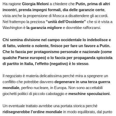
Ha ragione
Giorgia Meloni
a chiedere che
Putin, prima di altri
incontri, prenda impegni formali, dia delle garanzie certe
,
vista anche la propensione di Mosca a disattendere gli accordi.
Nel frattempo la preziosa
“unità dell’Occidente”
che si è vista a
Washington è
la garanzia migliore
e dovrebbe rafforzarsi.
Chi semina divisione nel campo occidentale lo indebolisce e
di fatto, volente o nolente, finisce per fare un favore a Putin.
Che lo faccia per protagonismo personale e nazionale (come
qualche Paese europeo) o lo faccia per propaganda spicciola
di partito in Italia, l’effetto (negativo) è lo stesso
.
Il negoziato è materia delicatissima perché mira a spegnere un
conflitto che potrebbe davvero
degenerare in una terza guerra
mondiale
, perfino nucleare, in Europa. Non sono accettabili
giochetti politici di piccolo cabotaggio e
meschine speculazioni
.
Un eventuale trattato avrebbe una portata storica perché
ridisegnerebbe l’ordine mondiale
in modo equilibrato, dal punto