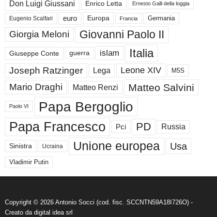
Don Luigi Giussani
Enrico Letta
Ernesto Galli della loggia
euro
Germania
Europa
Eugenio Scalfari
Francia
Giovanni Paolo II
Giorgia Meloni
Italia
islam
guerra
Giuseppe Conte
Joseph Ratzinger
Leone XIV
Lega
M5S
Matteo Salvini
Mario Draghi
Matteo Renzi
Papa Bergoglio
Paolo VI
Papa Francesco
PD
Russia
Pci
Unione europea
Usa
Sinistra
Ucraina
Vladimir Putin
Copyright © 2026 Antonio Socci (cod. fisc. SCCNTN59A18I726O) -
Creato da
digital idea srl