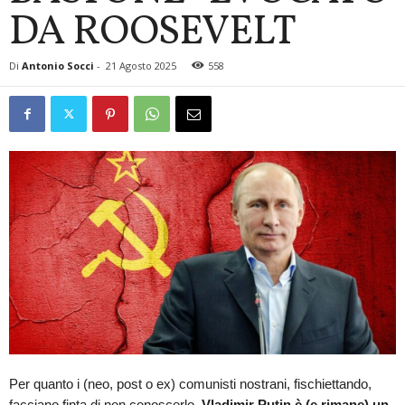
DA ROOSEVELT
Di
Antonio Socci
-
21 Agosto 2025
558
Per quanto i (neo, post o ex) comunisti nostrani, fischiettando,
facciano finta di non conoscerlo,
Vladimir Putin è (e rimane) un