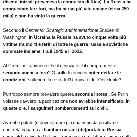
disegni iniziali prevedeva la conquista di Kiev). La Russia ha
conquistato territori, ma ha perso più vite umane (circa 250
mila) e non ha vinto la guerra
.
Secondo il
Center for Strategic and International Studies
di
Washington,
in Ucraina la Russia ha avuto cinque volte più
vittime tra morti e feriti di tutte le guerre russe e sovietiche
sommate insieme, tra il 1945 e il 2022
.
Al Cremlino capiranno che il negoziato e il compromesso
servono anche a loro
? O si illuderanno di
poter dettare le
condizioni
e ottenere la resa dell’Ucraina e dell’Occidente?
Purtroppo sembra prevalere questa
seconda ipotesi
. Se Putin
volesse davvero la pacificazione
non avrebbe intensificato, in
queste ore, i sanguinari bombardamenti sui civili
.
Avrebbe potuto (e dovuto) dare già una risposta positiva e
concreta riguardo ai
bambini ucraini (de)portati in Russia
,
come gli ha chiesto Melania Trump nella sua lettera. Invece nulla.