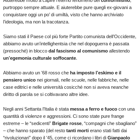
Aiuterebbe molto a capire l’eterno fenomeno del
conformismo
,
purtroppo sempre attuale. E aiuterebbe pure quegli ex-giovani a
conquistare oggi un po’ di umiltà, visto che hanno archiviato
l’ideologia, ma non la tracotanza.
Siamo stati il Paese col più forte Partito comunista dell’Occidente,
abbiamo avuto un’intellighentsia che nel dopoguerra è passata
(pressoché) in blocco
dal fascismo al comunismo
allestendo
un’egemonia culturale soffocante
.
Abbiamo avuto un ’68 rosso che
ha imposto l’eskimo e il
pensiero unico
nei giornali, nelle scuole, nelle fabbriche, nelle
case editrici e nelle università cosicché non si aveva neanche
diritto di parola se si coltivavano altre idee.
Negli anni Settanta l’Italia è stata
messa a ferro e fuoco
con una
quantità di violenze e aggressioni. Ci sono state pure frange
estreme – le “sedicenti”
Brigate rosse
, “compagni che sbagliano”
– che hanno sparato (del resto
tanti morti
erano stati fatti dai
“rivoluzionari” dopo il ’45, come ci ricordano i libri di
Gianpaolo