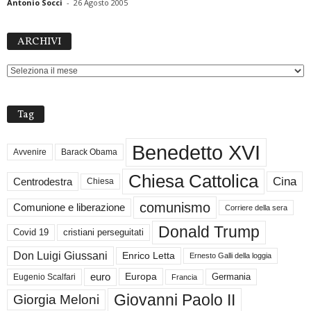
Antonio Socci
-
26 Agosto 2005
ARCHIVI
ARCHIVI
Tag
Benedetto XVI
Avvenire
Barack Obama
Chiesa Cattolica
Cina
Centrodestra
Chiesa
comunismo
Comunione e liberazione
Corriere della sera
Donald Trump
Covid 19
cristiani perseguitati
Don Luigi Giussani
Enrico Letta
Ernesto Galli della loggia
euro
Germania
Europa
Eugenio Scalfari
Francia
Giovanni Paolo II
Giorgia Meloni