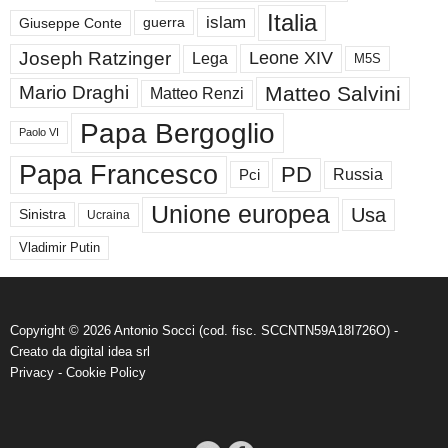
Italia
islam
guerra
Giuseppe Conte
Joseph Ratzinger
Leone XIV
Lega
M5S
Matteo Salvini
Mario Draghi
Matteo Renzi
Papa Bergoglio
Paolo VI
Papa Francesco
PD
Russia
Pci
Unione europea
Usa
Sinistra
Ucraina
Vladimir Putin
Copyright © 2026 Antonio Socci (cod. fisc. SCCNTN59A18I726O) -
Creato da
digital idea srl
Privacy
-
Cookie Policy