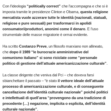
Con l’ideologia
“politically correct”
che l’accompagna e che si è
imposta tramite le presidenze Clinton e Obama,
questa religione
mercatista vuole azzerare tutte le identità (nazionali, statuali,
religiose e pure sessuali) per trasformarci in apolidi
consumatori/produttori, anonimi come il denaro
. E l’uso
strumentale delle masse migratorie è ormai evidente.
Ha scritto
Costanzo Preve
, un filosofo marxiano non allineato,
che
dopo il 1989 “le burocrazie amministrative del
comunismo italiano” si sono riciclate come “personale
politico di gestione dell’attuale americanizzazione culturale”
.
La classe dirigente che veniva dal Pci – che doveva farsi
sbianchettare il passato – “è stato
il vettore ideale dell’attuale
processo di americanizzazione culturale, e di conseguente
cancellazione dell’identità culturale nazionale” poiché politici
e intellettuali di quell’area “provengono da una tradizione di
precedente (…) negazione, implicita o esplicita, dell’identità
culturale nazionale”
.