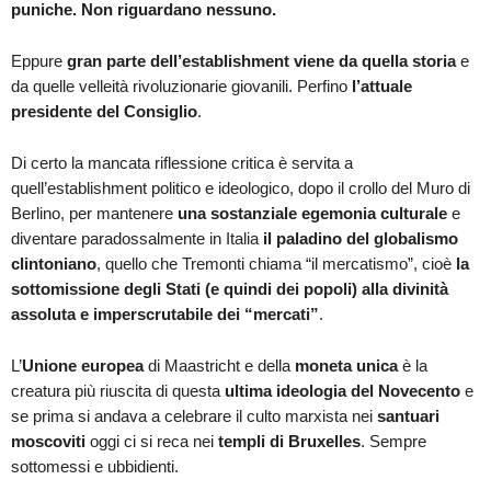
puniche. Non riguardano nessuno.
Eppure
gran parte dell’establishment viene da quella storia
e
da quelle velleità rivoluzionarie giovanili. Perfino
l’attuale
presidente del Consiglio
.
Di certo la mancata riflessione critica è servita a
quell’establishment politico e ideologico, dopo il crollo del Muro di
Berlino, per mantenere
una sostanziale egemonia culturale
e
diventare paradossalmente in Italia
il paladino del globalismo
clintoniano
, quello che Tremonti chiama “il mercatismo”, cioè
la
sottomissione degli Stati (e quindi dei popoli) alla divinità
assoluta e imperscrutabile dei “mercati”
.
L’
Unione europea
di Maastricht e della
moneta unica
è la
creatura più riuscita di questa
ultima ideologia del Novecento
e
se prima si andava a celebrare il culto marxista nei
santuari
moscoviti
oggi ci si reca nei
templi di Bruxelles
. Sempre
sottomessi e ubbidienti.