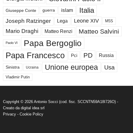
Italia
islam
guerra
Giuseppe Conte
Joseph Ratzinger
Leone XIV
Lega
M5S
Matteo Salvini
Mario Draghi
Matteo Renzi
Papa Bergoglio
Paolo VI
Papa Francesco
PD
Russia
Pci
Unione europea
Usa
Sinistra
Ucraina
Vladimir Putin
Copyright © 2026 Antonio Socci (cod. fisc. SCCNTN59A18I726O) -
Creato da
digital idea srl
Privacy
-
Cookie Policy