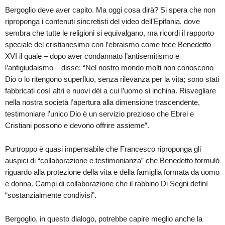
Bergoglio deve aver capito. Ma oggi cosa dirà? Si spera che non
riproponga i contenuti sincretisti del video dell’Epifania, dove
sembra che tutte le religioni si equivalgano, ma ricordi il rapporto
speciale del cristianesimo con l’ebraismo come fece Benedetto
XVI il quale – dopo aver condannato l’antisemitismo e
l’antigiudaismo – disse: “Nel nostro mondo molti non conoscono
Dio o lo ritengono superfluo, senza rilevanza per la vita; sono stati
fabbricati così altri e nuovi dèi a cui l’uomo si inchina. Risvegliare
nella nostra società l’apertura alla dimensione trascendente,
testimoniare l’unico Dio è un servizio prezioso che Ebrei e
Cristiani possono e devono offrire assieme”.
Purtroppo è quasi impensabile che Francesco riproponga gli
auspici di “collaborazione e testimonianza” che Benedetto formulò
riguardo alla protezione della vita e della famiglia formata da uomo
e donna. Campi di collaborazione che il rabbino Di Segni definì
“sostanzialmente condivisi”.
Bergoglio, in questo dialogo, potrebbe capire meglio anche la