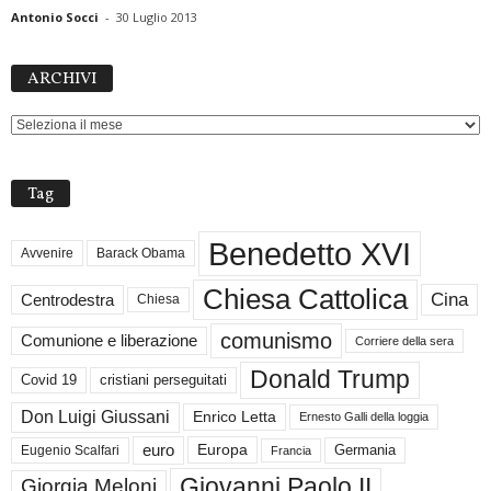
Antonio Socci
-
30 Luglio 2013
ARCHIVI
ARCHIVI
Tag
Benedetto XVI
Avvenire
Barack Obama
Chiesa Cattolica
Cina
Centrodestra
Chiesa
comunismo
Comunione e liberazione
Corriere della sera
Donald Trump
Covid 19
cristiani perseguitati
Don Luigi Giussani
Enrico Letta
Ernesto Galli della loggia
euro
Germania
Europa
Eugenio Scalfari
Francia
Giovanni Paolo II
Giorgia Meloni