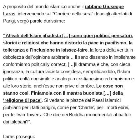
A proposito del mondo islamico anche il
rabbino Giuseppe
Laras
, intervenendo sul “Corriere della sera” dopo gli attentati di
Parigi, vergò parole durissime:
“Alleati dell’Islam jihadista […] sono quei politici, pensatori,
storici e religiosi che hanno distorto la pace in pacifismo, la
tolleranza e l’inclusione in laissez-faire
, la forza della verità in
debolezza dell’opinione arbitraria… il sano dissenso in intollerante
conformismo politically correct. […]Il dramma è che, con cieca
ignoranza, la cultura laicista considera, semplificandolo, l’Islam
politico realtà consimile e analoga a cristianesimo ed ebraismo e
alle loro storie, anch’esse non prive di ombre.
Le cose non
stanno così. Finiamola con il mantra buonista […] della
‘religione di pace’
. Si vedano le piazze dei Paesi Islamici
giubilanti per i fatti parigini, come per ‘Charlie’, per i morti ebrei,
per le Twin Towers. Che dire dei Buddha monumentali abbattuti
dai talebani?”.
Laras proseguì: