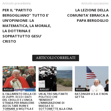
Articolo precedente
Articolo successivo
PER IL “PARTITO
LA LEZIONE DELLA
BERGOGLIANO” TUTTO E’
COMUNITA’ EBRAICA A
UN’OPINIONE: LA
PAPA BERGOGLIO
MATEMATICA, LA MORALE,
LA DOTTRINA E
SOPRATTUTTO GESU’
CRISTO
ARTICOLI CORRELATI
Articoli
Articoli
Articoli
IL FALLIMENTO DELLA CEI
UN ALTRO MILITANTE
RATZINGER U.S.A. E NON
DI ZUPPI. ECCO I DATI
POLITICO CHE
GETTA
DEL CROLLO E L’UNICA
“BENEDICE”
STRADA PER RINASCERE:
L’IMMIGRAZIONE DI
ASCOLTARE RUINI E
MASSA E SI
TORNARE A WOJTYLA E
SOTTOMETTE ALLA CINA