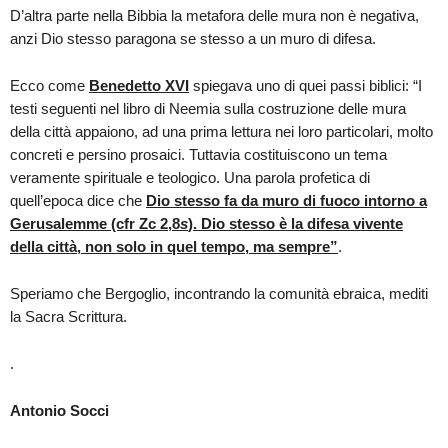
D’altra parte nella Bibbia la metafora delle mura non è negativa,
anzi Dio stesso paragona se stesso a un muro di difesa.
Ecco come
Benedetto XVI
spiegava uno di quei passi biblici: “I
testi seguenti nel libro di Neemia sulla costruzione delle mura
della città appaiono, ad una prima lettura nei loro particolari, molto
concreti e persino prosaici. Tuttavia costituiscono un tema
veramente spirituale e teologico. Una parola profetica di
quell’epoca dice che
Dio stesso fa da muro di fuoco intorno a
Gerusalemme (cfr Zc 2,8
s
). Dio stesso è la difesa vivente
della città, non solo in quel tempo, ma sempre”
.
Speriamo che Bergoglio, incontrando la comunità ebraica, mediti
la Sacra Scrittura.
.
Antonio Socci