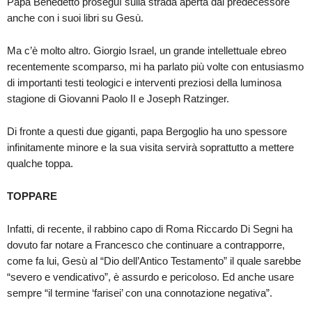
Papa Benedetto proseguì sulla strada aperta dal predecessore
anche con i suoi libri su Gesù.
Ma c’è molto altro. Giorgio Israel, un grande intellettuale ebreo
recentemente scomparso, mi ha parlato più volte con entusiasmo
di importanti testi teologici e interventi preziosi della luminosa
stagione di Giovanni Paolo II e Joseph Ratzinger.
Di fronte a questi due giganti, papa Bergoglio ha uno spessore
infinitamente minore e la sua visita servirà soprattutto a mettere
qualche toppa.
TOPPARE
Infatti, di recente, il rabbino capo di Roma Riccardo Di Segni ha
dovuto far notare a Francesco che continuare a contrapporre,
come fa lui, Gesù al “Dio dell’Antico Testamento” il quale sarebbe
“severo e vendicativo”, è assurdo e pericoloso. Ed anche usare
sempre “il termine ‘farisei’ con una connotazione negativa”.