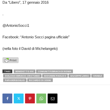
Da “Libero”, 17 gennaio 2016
.
@AntonioSocci1
Facebook: “Antonio Socci pagina ufficiale”
(nella foto il David di Michelangelo)
TAGS
BENEDETTO XVI
COMUNITÀ EBRAICA DI ROMA
DIALOGO EBRAICO-CRISTIANO
GIOVANNI PAOLO II
GIUSEPPE LARAS
ISRAELE
PAPA BERGOGLIO
RICCARDO DI SEGNI