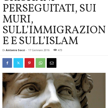
PERSEGUITATI, SUI
MURI,
SULL’IMMIGRAZION
E E SULL’ISLAM
Di
Antonio Socci
-
17 Gennaio 2016
473