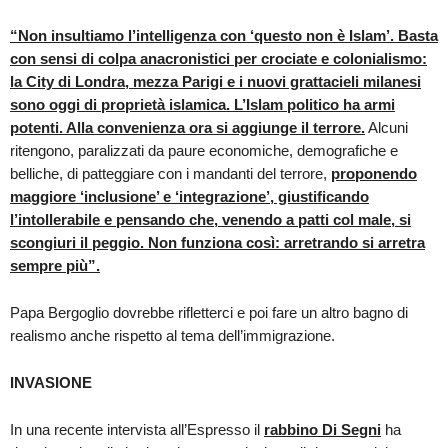
“Non insultiamo l’intelligenza con ‘questo non è Islam’. Basta
con sensi di colpa anacronistici per crociate e colonialismo:
la City di Londra, mezza Parigi e i nuovi grattacieli milanesi
sono oggi di proprietà islamica. L’Islam politico ha armi
potenti. Alla convenienza ora si aggiunge il terrore.
Alcuni
ritengono, paralizzati da paure economiche, demografiche e
belliche, di patteggiare con i mandanti del terrore,
proponendo
maggiore ‘inclusione’ e ‘integrazione’, giustificando
l’intollerabile e pensando che, venendo a patti col male, si
scongiuri il peggio. Non funziona così: arretrando si arretra
sempre più”.
Papa Bergoglio dovrebbe rifletterci e poi fare un altro bagno di
realismo anche rispetto al tema dell’immigrazione.
INVASIONE
In una recente intervista all’Espresso il
rabbino Di Segni
ha