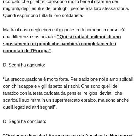
ricordato che gli ebrei capiscono molto bene il dramma dei
migranti, degli esuli e dei profughi, perché è la loro stessa storia.
Quindi esprimono tutta la loro solidarietà.
Ma fra il caso degli ebrei e il gigantesco fenomeno in corso c’è
una differenza sostanziale:
“
Qui si tratta di milioni, di uno
spostamento di popoli che cambierà completamente i
connotati dell’Europa”
.
Di Segni ha aggiunto:
“La preoccupazione è molto forte. Per tradizione noi siamo solidali
con chi scappa e vigili rispetto ai rischi. Che sono quelli del
fanatico con la testa caricata da pensieri religiosi deviati, che
scarica il suo mitra in un supermercato ebraico, ma sono anche
quelli legati ad altri segnali”.
Di Segni ha concluso:
“Qualcuno dice che l’Europa nasce da Auschwitz. Non vorrei