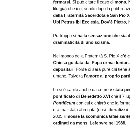
fermarsi
. Si può citare il caso di
mons. 
liturgia) che ieri, subito dopo la pubblicaz
della Fraternità Sacerdotale San Pio X
Ubi Petrus ibi Ecclesia. Dov’è Pietro, i
Purtroppo
si ha la sensazione che sia d
drammaticità di uno scisma
.
Nel mondo della Fraternità S. Pio X
c’è c
Chiesa guidata dal Papa ormai lontana d
depositari
. Forse ci sarà pure chi tiene a
umane. Talvolta
l’amore al proprio part
Lo si è capito anche da come
è stata p
pontificato di Benedetto XVI
che il 7 l
Pontificum
con cui dichiarò che la forma
era mai stata abrogata (così
liberalizzò
2009
rimosse la scomunica
latae sent
ordinati da mons. Lefebvre nel 1988
.