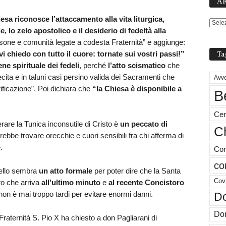
AR
esa riconosce l’attaccamento alla vita liturgica,
 lo zelo apostolico e il desiderio di fedeltà alla
sone e comunità legate a codesta Fraternità” e aggiunge:
vi chiedo con tutto il cuore: tornate sui vostri passi!”
Ta
ene spirituale dei fedeli
, perché
l’atto scismatico
che
ecita e in taluni casi persino valida dei Sacramenti che
Avve
ificazione”. Poi dichiara che
“la Chiesa è disponibile a
B
Cen
are la Tunica inconsutile di Cristo è
un peccato di
Ch
ebbe trovare orecchie e cuori sensibili fra chi afferma di
.
Com
co
pello sembra
un atto formale
per poter dire che la Santa
Cov
ro che arriva
all’ultimo minuto
e
al recente Concistoro
non è mai troppo tardi per evitare enormi danni.
Do
Don
 Fraternità S. Pio X ha chiesto a don Pagliarani di