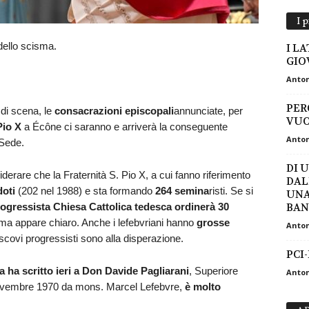
I 
 dello scisma.
I L
GIO
Anton
PER
 di scena, le
consacrazioni episcopali
annunciate, per
VUO
Pio X
a Écône ci saranno e arriverà la conseguente
Anton
Sede.
DI 
erare che la Fraternità S. Pio X, a cui fanno riferimento
DAL
doti
(202 nel 1988) e sta formando
264 semina
risti. Se si
UNA
rogressista Chiesa Cattolica tedesca ordinerà 30
BAN
mma appare chiaro. Anche i lefebvriani hanno
grosse
Anton
scovi progressisti sono alla disperazione.
PCI
pa ha scritto ieri a Don Davide Pagliarani
, Superiore
Anton
° novembre 1970 da mons. Marcel Lefebvre,
è molto