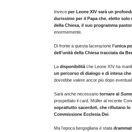
Invece
per Leone XIV sarà un profond
durissimo per il Papa che, eletto solo u
della Chiesa, il suo programma pastor
enormemente.
Di fronte a questa lacerazione
l’unica p
dell’unità della Chiesa tracciata da Be
La
disponibilità
che Leone XIV ha manifest
un percorso di dialogo e di intesa che
dovrebbe valere ancor più dopo eventua
Sarà anche necessario
tornare al
Summ
prospettato il card. Müller al recente Co
soprattutto sacerdoti, che rifiutano l
Commissione Ecclesia Dei
.
Ma l’epoca bergogliana è stata
drammati