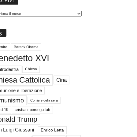
CHIVI
g
nire
Barack Obama
enedetto XVI
trodestra
Chiesa
iesa Cattolica
Cina
unione e liberazione
munismo
Corriere della sera
id 19
cristiani perseguitati
nald Trump
 Luigi Giussani
Enrico Letta