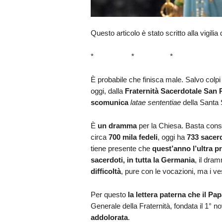
Questo articolo è stato scritto alla vigilia
* * *
È probabile che finisca male. Salvo colpi
oggi, dalla
Fraternità Sacerdotale San 
scomunica
latae sententiae
della Santa 
È
un dramma
per la Chiesa. Basta consid
circa
700 mila fedeli
, oggi ha
733 sacer
tiene presente che
quest’anno l’ultra p
sacerdoti, in tutta la Germania
, il dra
difficoltà
, pure con le vocazioni, ma i ve
Per questo
la lettera paterna che il Pa
Generale della Fraternità, fondata il 1
addolorata
.