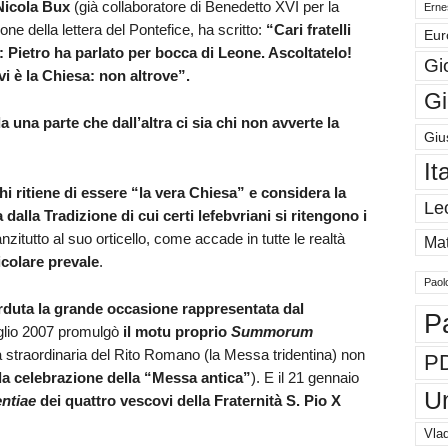
Nicola Bux
(già collaboratore di Benedetto XVI per la
Ernes
ione della lettera del Pontefice, ha scritto:
“
Cari fratelli
Eur
: Pietro ha parlato per bocca di Leone. Ascoltatelo!
Gi
vi è la Chiesa: non altrove”.
Gi
a una parte che dall’altra ci sia chi non avverte la
Giu
It
hi ritiene di essere “la vera Chiesa” e considera la
Le
alla Tradizione di cui certi lefebvriani si ritengono i
nzitutto al suo orticello, come accade in tutte le realtà
Mat
icolare prevale
.
Paol
erduta la grande occasione rappresentata dal
P
uglio 2007 promulgò
il motu proprio
Summorum
 straordinaria del Rito Romano (la Messa tridentina) non
P
 la celebrazione della “Messa antica”
). E il 21 gennaio
U
entiae
dei quattro vescovi della Fraternità S. Pio X
Vlad