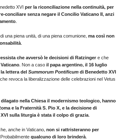
enedetto XVI
per la riconciliazione nella continuità, per
re-conciliare senza negare il Concilio Vaticano II, anzi
namento
.
di una piena unità, di una piena comunione,
ma così non
ponsabilità
.
ssista che avversò le decisioni di Ratzinger
e che
n Vaticano
. Non a caso
il papa argentino, il 16 luglio
 la lettera del
Summorum Pontificum
di Benedetto XVI
 che revoca la liberalizzazione delle celebrazioni nel Vetus
 è dilagato nella Chiesa il modernismo teologico, hanno
oma e la Fraternità S. Pio X, e la decisione di
I sulla liturgia è stata il colpo di grazia
.
” che, anche in Vaticano,
non si rattristeranno per
 Probabilmente
qualcuno di loro brinderà
.