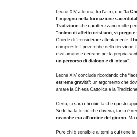
Leone XIV afferma, fra l’altro, che “
l
a Chi
l’impegno nella formazione sacerdotale,
Tradizione
che caratterizzano molte per
“colmo di affetto cristiano, vi prego e 
Chiede di “considerare attentamente
il b
compireste li priverebbe della ricezione l
essi amano e cercano per la propria sant
un percorso di dialogo e di intesa”
.
Leone XIV conclude ricordando che “lacer
estrema grav
ità”: un argomento che dovr
amare la Chiesa Cattolica e la Tradizione
Certo, ci sarà chi obietta che questo ap
Sede ha fatto ciò che doveva, tanto è ve
neanche era all’ordine del giorno
. Ma 
Pure chi è sensibile ai temi a cui tiene la