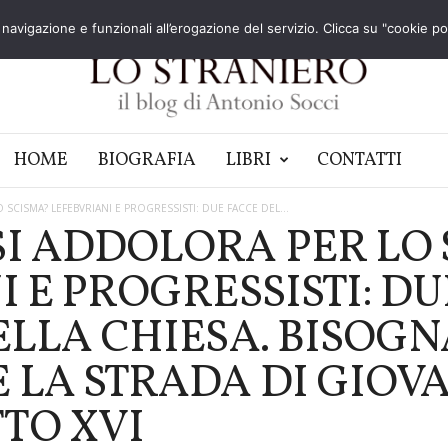
navigazione e funzionali all’erogazione del servizio. Clicca su "cookie poli
HOME
BIOGRAFIA
LIBRI
CONTATTI
CISMA? LEFEBVRIANI E PROGRESSISTI: DUE FACCE DEL...
I ADDOLORA PER LO 
 E PROGRESSISTI: DU
ELLA CHIESA. BISOGN
 LA STRADA DI GIOV
TTO XVI