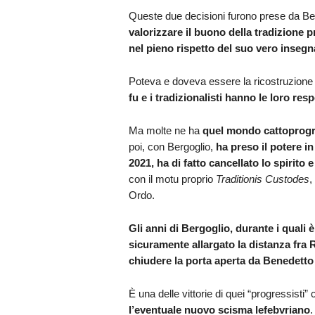
Queste due decisioni furono prese da B
valorizzare il buono della tradizione p
nel pieno rispetto del suo vero inseg
Poteva e doveva essere la ricostruzione 
fu e i tradizionalisti hanno le loro res
Ma molte ne ha
quel mondo cattoprogre
poi, con Bergoglio,
ha preso il potere i
2021, ha di fatto cancellato lo spirito e
con il motu proprio
Traditionis Custodes
,
Ordo.
Gli anni di Bergoglio, durante i quali
sicuramente allargato la distanza fra R
chiudere la porta aperta da Benedetto XV
È una delle vittorie di quei “progressisti
l’eventuale nuovo scisma lefebvriano
.