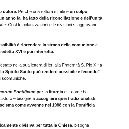
o dolore
. Perché una rottura simile è
un colpo
n anno fa, ha fatto della riconciliazione e dell’unità
ale
. Così le polarizzazioni e le divisioni si aggravano
ossibilità è riprendere la strada della comunione e
nedetto XVI e poi interrotta
.
ato nella sua lettera di ieri alla Fraternità S. Pio X
“
a
 lo Spirito Santo può rendere possibile e fecondo”
li scomuniche.
orum Pontificum
per la liturgia e
– come ha
ncistoro – bisognerà
accogliere quei tradizionalisti,
o scisma come avvenne nel 1988 con la Pontificia
camente divisiva per tutta la Chiesa
, bisogna