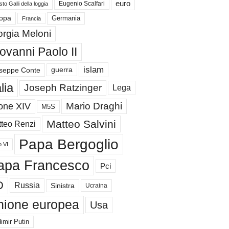
euro
Eugenio Scalfari
to Galli della loggia
Germania
opa
Francia
orgia Meloni
ovanni Paolo II
islam
guerra
seppe Conte
alia
Joseph Ratzinger
Lega
Mario Draghi
one XIV
M5S
Matteo Salvini
teo Renzi
Papa Bergoglio
o VI
apa Francesco
Pci
D
Russia
Sinistra
Ucraina
nione europea
Usa
imir Putin