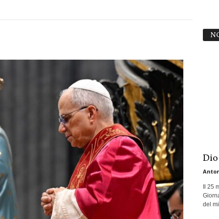
N
Dio
Anton
Il 25 
Giorna
del mio