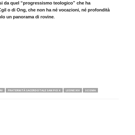
si da quel “progressismo teologico” che ha
Cgil o di Ong, che non ha né vocazioni, né profondità
solo un panorama di rovine
.
NI
FRATERNITÀ SACERDOTALE SAN PIO X
LEONE XIV
SCISMA