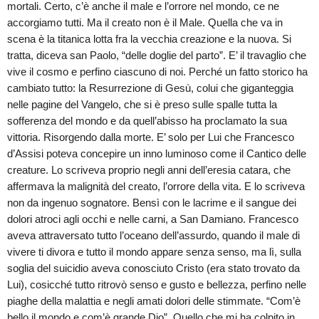
mortali. Certo, c’è anche il male e l’orrore nel mondo, ce ne
accorgiamo tutti. Ma il creato non è il Male. Quella che va in
scena è la titanica lotta fra la vecchia creazione e la nuova. Si
tratta, diceva san Paolo, “delle doglie del parto”. E’ il travaglio che
vive il cosmo e perfino ciascuno di noi. Perché un fatto storico ha
cambiato tutto: la Resurrezione di Gesù, colui che giganteggia
nelle pagine del Vangelo, che si è preso sulle spalle tutta la
sofferenza del mondo e da quell’abisso ha proclamato la sua
vittoria. Risorgendo dalla morte. E’ solo per Lui che Francesco
d’Assisi poteva concepire un inno luminoso come il Cantico delle
creature. Lo scriveva proprio negli anni dell’eresia catara, che
affermava la malignità del creato, l’orrore della vita. E lo scriveva
non da ingenuo sognatore. Bensì con le lacrime e il sangue dei
dolori atroci agli occhi e nelle carni, a San Damiano. Francesco
aveva attraversato tutto l’oceano dell’assurdo, quando il male di
vivere ti divora e tutto il mondo appare senza senso, ma lì, sulla
soglia del suicidio aveva conosciuto Cristo (era stato trovato da
Lui), cosicché tutto ritrovò senso e gusto e bellezza, perfino nelle
piaghe della malattia e negli amati dolori delle stimmate. “Com’è
bello il mondo e com’è grande Dio”. Quello che mi ha colpito in