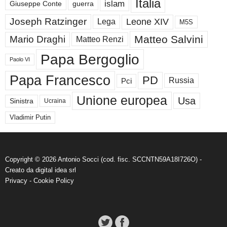
Italia
islam
guerra
Giuseppe Conte
Joseph Ratzinger
Leone XIV
Lega
M5S
Matteo Salvini
Mario Draghi
Matteo Renzi
Papa Bergoglio
Paolo VI
Papa Francesco
PD
Russia
Pci
Unione europea
Usa
Sinistra
Ucraina
Vladimir Putin
Copyright © 2026 Antonio Socci (cod. fisc. SCCNTN59A18I726O) -
Creato da
digital idea srl
Privacy
-
Cookie Policy