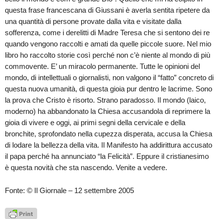
questa frase francescana di Giussani è averla sentita ripetere da
una quantità di persone provate dalla vita e visitate dalla
sofferenza, come i derelitti di Madre Teresa che si sentono dei re
quando vengono raccolti e amati da quelle piccole suore. Nel mio
libro ho raccolto storie così perché non c’è niente al mondo di più
commovente. E’ un miracolo permanente. Tutte le opinioni del
mondo, di intellettuali o giornalisti, non valgono il “fatto” concreto di
questa nuova umanità, di questa gioia pur dentro le lacrime. Sono
la prova che Cristo è risorto. Strano paradosso. Il mondo (laico,
moderno) ha abbandonato la Chiesa accusandola di reprimere la
gioia di vivere e oggi, ai primi segni della cervicale e della
bronchite, sprofondato nella cupezza disperata, accusa la Chiesa
di lodare la bellezza della vita. Il Manifesto ha addirittura accusato
il papa perché ha annunciato “la Felicità”. Eppure il cristianesimo
è questa novità che sta nascendo. Venite a vedere.
Fonte: © Il Giornale – 12 settembre 2005