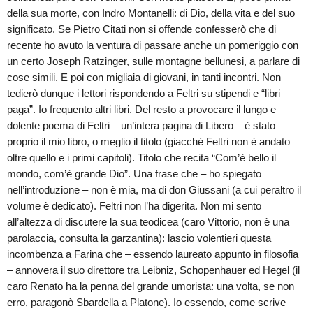
della sua morte, con Indro Montanelli: di Dio, della vita e del suo
significato. Se Pietro Citati non si offende confesserò che di
recente ho avuto la ventura di passare anche un pomeriggio con
un certo Joseph Ratzinger, sulle montagne bellunesi, a parlare di
cose simili. E poi con migliaia di giovani, in tanti incontri. Non
tedierò dunque i lettori rispondendo a Feltri su stipendi e “libri
paga”. Io frequento altri libri. Del resto a provocare il lungo e
dolente poema di Feltri – un’intera pagina di Libero – è stato
proprio il mio libro, o meglio il titolo (giacché Feltri non è andato
oltre quello e i primi capitoli). Titolo che recita “Com’è bello il
mondo, com’è grande Dio”. Una frase che – ho spiegato
nell’introduzione – non è mia, ma di don Giussani (a cui peraltro il
volume è dedicato). Feltri non l’ha digerita. Non mi sento
all’altezza di discutere la sua teodicea (caro Vittorio, non è una
parolaccia, consulta la garzantina): lascio volentieri questa
incombenza a Farina che – essendo laureato appunto in filosofia
– annovera il suo direttore tra Leibniz, Schopenhauer ed Hegel (il
caro Renato ha la penna del grande umorista: una volta, se non
erro, paragonò Sbardella a Platone). Io essendo, come scrive