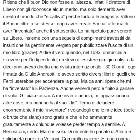
Ritiene che il buon Dio non fosse all’altezza. Infatti il direttore di
Libero non gli riconosce alcun merito, ma solo demeriti: aver
creato il mondo che “è cattivo” perché tortura le aragoste. Vittorio
il Buono oltre a se stesso, dopo aver creato Farina, afferma di
aver “inventato” anche il sottoscritto. Lo ha ripetuto pure venerdì
su Libero, insieme con una sequela di complimenti travestiti da
insulti che ha gentilmente vergato per pubblicizzare l’uscita di un
mio libro (grazie). A dire il vero quando, nel 1993, cominciai a
scrivere per l’Indipendente, credevo di esistere già: giornalista da
dieci anni avevo diretto una rivista internazionale, “30 Giorni”, oggi
firmata da Giulio Andreotti, e avevo scritto diversi libri di quelli che
Feltri userebbe per accendere la pipa. Ma da anni ripete che mi
ha “inventato” lui. Pazienza. Anche venerdì però è finito a parlare
di soldi. Gli piace assai. A me invece annoia, mi appassionano
altre cose, ma ognuno ha il suo “dio”. Temo di deludere
enormemente il mio “inventore” rivelandogli che le mie idee (belle
o brutte che siano) sono gratis e che le ho ammannite
gratuitamente a chiunque volesse perder tempo a sentirle. A
Berlusconi, certo. Ma non solo. Di recente ho parlato di Africa e
solidarietà pure con Veltroni. Con molto piacere.
E, poco prima