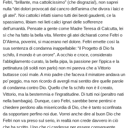
Feltri, “brillante, ma cattolicissimo” (che disgrazia!), non saprei
nulla “dei dolori provocati dal cancro dell’anima che divora i laici e
gli atei”. Noi cattolici infatti siamo tutti dei beoti gaudenti, ce la
spassiamo, libiam nei lieti calici ignari delle sofferenze
dell’umanità. Pensate a gente come Madre Teresa di Calcutta, lei
sì che ha fatto la bella vita. Mentre gli atei dichiarati come Feltri o
D’Alema, poverini, si macerano nel dolore. Feltri emette così la
sua sentenza di condanna inappellabile: “il Progetto di Dio fa
schifo, il mondo è un orrore”. A occhio e croce, considerato
l’abbigliamento curato, la bella pipa, la passione per l’ippica e la
pettinatura (di soldi non parlo) non mi pareva che a Vittorio
buttasse così male. A mio padre che faceva il minatore andava un
po’ peggio, ma non ricordo di avergli mai sentito dire quelle parole
di condanna contro Dio. Quello che fa schifo non è il creato,
Vittorio, ma la bestemmia e l’ingratitudine. Di tutti noi (peraltro nati
nella bambagia). Dunque, caro Feltri, sarebbe bene pentirsi e
chiedere perdono alla misericordia di Dio, che è tanto sconfinata
da sopportare perfino noi due. Vorrei anche dire al buon Dio che
Feltri non va preso sul serio, in realtà non crede davvero in ciò
che ha scritto. Uno che ci credesse per essere conseguente