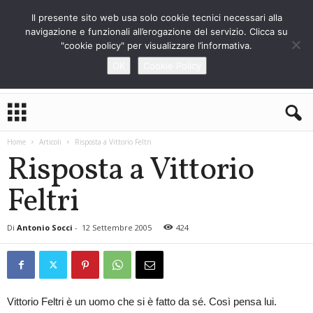
Il presente sito web usa solo cookie tecnici necessari alla
navigazione e funzionali all’erogazione del servizio. Clicca su
"cookie policy" per visualizzare l’informativa.
OK
Cookie Policy
L
o
S
Home
Articoli
Risposta a Vittorio Feltri
t
Risposta a Vittorio
r
a
Feltri
n
i
e
Di
Antonio Socci
-
12 Settembre 2005
424
r
o
Vittorio Feltri è un uomo che si è fatto da sé. Così pensa lui.