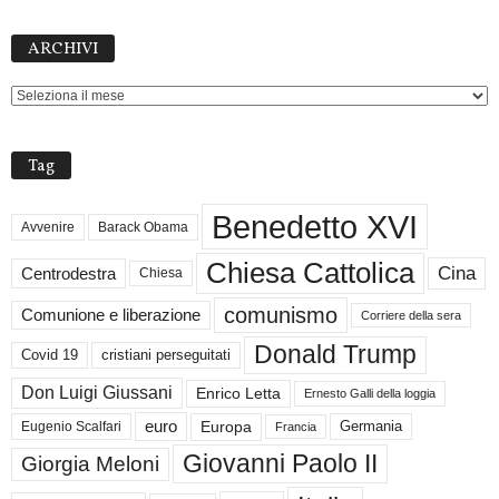
ARCHIVI
ARCHIVI
Tag
Benedetto XVI
Avvenire
Barack Obama
Chiesa Cattolica
Cina
Centrodestra
Chiesa
comunismo
Comunione e liberazione
Corriere della sera
Donald Trump
Covid 19
cristiani perseguitati
Don Luigi Giussani
Enrico Letta
Ernesto Galli della loggia
euro
Germania
Europa
Eugenio Scalfari
Francia
Giovanni Paolo II
Giorgia Meloni