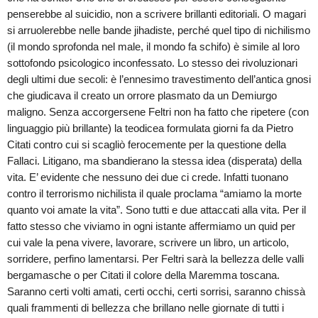
penserebbe al suicidio, non a scrivere brillanti editoriali. O magari
si arruolerebbe nelle bande jihadiste, perché quel tipo di nichilismo
(il mondo sprofonda nel male, il mondo fa schifo) è simile al loro
sottofondo psicologico inconfessato. Lo stesso dei rivoluzionari
degli ultimi due secoli: è l’ennesimo travestimento dell’antica gnosi
che giudicava il creato un orrore plasmato da un Demiurgo
maligno. Senza accorgersene Feltri non ha fatto che ripetere (con
linguaggio più brillante) la teodicea formulata giorni fa da Pietro
Citati contro cui si scagliò ferocemente per la questione della
Fallaci. Litigano, ma sbandierano la stessa idea (disperata) della
vita. E’ evidente che nessuno dei due ci crede. Infatti tuonano
contro il terrorismo nichilista il quale proclama “amiamo la morte
quanto voi amate la vita”. Sono tutti e due attaccati alla vita. Per il
fatto stesso che viviamo in ogni istante affermiamo un quid per
cui vale la pena vivere, lavorare, scrivere un libro, un articolo,
sorridere, perfino lamentarsi. Per Feltri sarà la bellezza delle valli
bergamasche o per Citati il colore della Maremma toscana.
Saranno certi volti amati, certi occhi, certi sorrisi, saranno chissà
quali frammenti di bellezza che brillano nelle giornate di tutti i