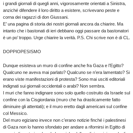
i grandi giornali di quegli anni, vigorosamente orientati a Sinistra,
anziché difendere il loro diritto a esistere, scrivevano peste e
corna dei ragazzi di don Giussani.
E’ una pagina di storia dei nostri giornali ancora da chiarire. Ma
intanto che i bastonati di ieri debbano oggi passare da bastonatori
è un po’ troppo. Urge chiarire la verità. P.S. Chi scrive non è di CL.
DOPPIOPESISMO
Dunque esisteva un muro di confine anche fra Gaza e l’Egitto?
Qualcuno ne aveva mai parlato? Qualcuno se n’era lamentato? Si
erano viste manifestazioni di protesta? Sono mai usciti editoriali
indignati sui giornali occidentali o arabi? Non sembra.
I muri che fanno indignare sono solo quello costruito da Israele sul
confine con la Cisgiordania (muro che ha drasticamente fatto
diminuire gli attentati); e il muro eretto dagli americani sul confine
col Messico.
Del muro egiziano invece non c’erano notizie finché i palestinesi
di Gaza non lo hanno sfondato per andare a rifornirsi in Egitto di