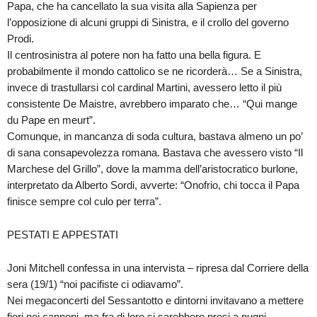
Papa, che ha cancellato la sua visita alla Sapienza per
l’opposizione di alcuni gruppi di Sinistra, e il crollo del governo
Prodi.
Il centrosinistra al potere non ha fatto una bella figura. E
probabilmente il mondo cattolico se ne ricorderà… Se a Sinistra,
invece di trastullarsi col cardinal Martini, avessero letto il più
consistente De Maistre, avrebbero imparato che… “Qui mange
du Pape en meurt”.
Comunque, in mancanza di soda cultura, bastava almeno un po’
di sana consapevolezza romana. Bastava che avessero visto “Il
Marchese del Grillo”, dove la mamma dell’aristocratico burlone,
interpretato da Alberto Sordi, avverte: “Onofrio, chi tocca il Papa
finisce sempre col culo per terra”.
PESTATI E APPESTATI
Joni Mitchell confessa in una intervista – ripresa dal Corriere della
sera (19/1) “noi pacifiste ci odiavamo”.
Nei megaconcerti del Sessantotto e dintorni invitavano a mettere
fiori nei cannoni, ma fra di loro si sarebbero presi a pugni.