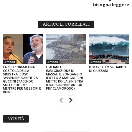
bisogna leggere
ARTICOLI CORRELATI
Articoli
Articoli
Articoli
LA CEI E’ ORMAI UNA
ITALIANI E
IL MARE E LO SGUARDO
COSTOLA DELLA
IMMIGRAZIONE DI
DI GIUSSANI
SINISTRA. COSI’
MASSA. IL SONDAGGIO
“AVVENIRE” SANTIFICA
(FATTO A MAGGIO) CHE
GUCCINI (TACENDO
METTE KO LA SINISTRA
SULLE SUE IDEE),
(OGGI SAREBBE ANCOR
MENTRE PER MESSORI E
PIU’ CLAMOROSO)
RUINI…
NOVITÀ