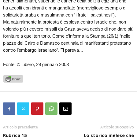
generi alimentari, subendo le cariche della polizia egiziana che li
ha accolti con idranti e manganellate (meraviglioso esempio di
solidarietà araba e musulmana con “i fratelli palestinesi”).
Ma naturalmente la protesta è esplosa contro Israele che, non
volendo più ricevere missili da Gaza aveva deciso di non dare più
forniture a quel territorio. Come c’informa la Stampa (26/1) “nelle
piazze del Cairo e Damasco centinaia di manifestanti protestano
contro l’embargo israeliano”. Ti pareva…
Fonte: © Libero, 29 gennaio 2008
Articolo precedente
Articolo successivo
Rubrica 15
Lo storico inglese che