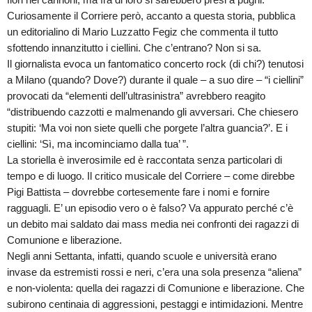
Curiosamente il Corriere però, accanto a questa storia, pubblica
un editorialino di Mario Luzzatto Fegiz che commenta il tutto
sfottendo innanzitutto i ciellini. Che c’entrano? Non si sa.
Il giornalista evoca un fantomatico concerto rock (di chi?) tenutosi
a Milano (quando? Dove?) durante il quale – a suo dire – “i ciellini”
provocati da “elementi dell’ultrasinistra” avrebbero reagito
“distribuendo cazzotti e malmenando gli avversari. Che chiesero
stupiti: ‘Ma voi non siete quelli che porgete l’altra guancia?’. E i
ciellini: ‘Sì, ma incominciamo dalla tua’ ”.
La storiella è inverosimile ed è raccontata senza particolari di
tempo e di luogo. Il critico musicale del Corriere – come direbbe
Pigi Battista – dovrebbe cortesemente fare i nomi e fornire
ragguagli. E’ un episodio vero o è falso? Va appurato perché c’è
un debito mai saldato dai mass media nei confronti dei ragazzi di
Comunione e liberazione.
Negli anni Settanta, infatti, quando scuole e università erano
invase da estremisti rossi e neri, c’era una sola presenza “aliena”
e non-violenta: quella dei ragazzi di Comunione e liberazione. Che
subirono centinaia di aggressioni, pestaggi e intimidazioni. Mentre