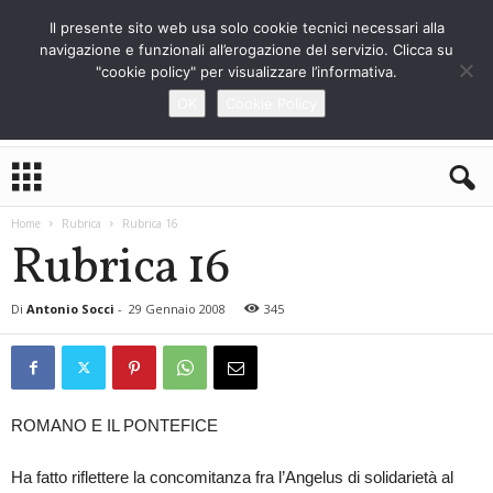
Il presente sito web usa solo cookie tecnici necessari alla
navigazione e funzionali all’erogazione del servizio. Clicca su
"cookie policy" per visualizzare l’informativa.
OK
Cookie Policy
L
o
S
Home
Rubrica
Rubrica 16
t
Rubrica 16
r
a
n
Di
Antonio Socci
-
29 Gennaio 2008
345
i
e
r
o
ROMANO E IL PONTEFICE
Ha fatto riflettere la concomitanza fra l’Angelus di solidarietà al