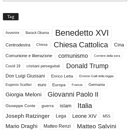
Tag
Benedetto XVI
Avvenire
Barack Obama
Chiesa Cattolica
Cina
Centrodestra
Chiesa
comunismo
Comunione e liberazione
Corriere della sera
Donald Trump
Covid 19
cristiani perseguitati
Don Luigi Giussani
Enrico Letta
Ernesto Galli della loggia
euro
Germania
Europa
Eugenio Scalfari
Francia
Giovanni Paolo II
Giorgia Meloni
Italia
islam
guerra
Giuseppe Conte
Joseph Ratzinger
Leone XIV
Lega
M5S
Matteo Salvini
Mario Draghi
Matteo Renzi