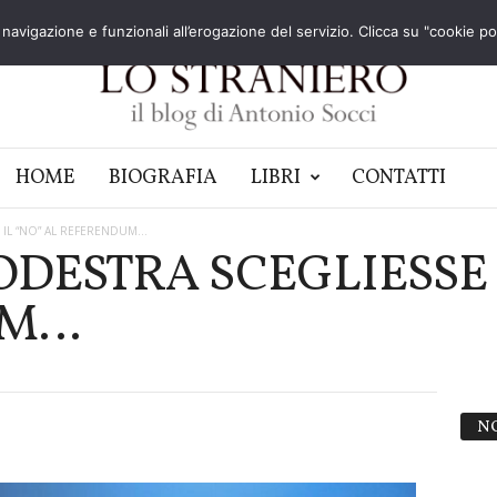
navigazione e funzionali all’erogazione del servizio. Clicca su "cookie poli
HOME
BIOGRAFIA
LIBRI
CONTATTI
 IL “NO” AL REFERENDUM…
ODESTRA SCEGLIESSE 
UM…
N