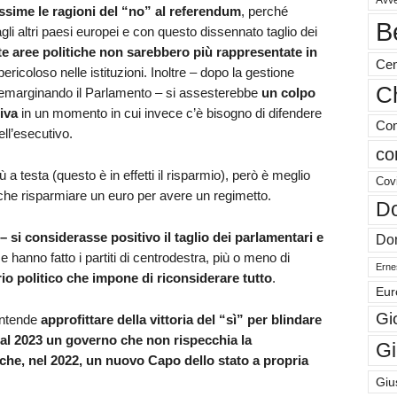
Avve
issime le ragioni del “no” al referendum
, perché
B
i altri paesi europei e con questo dissennato taglio dei
te aree politiche non sarebbero più rappresentate in
Cen
pericoloso nelle istituzioni. Inoltre – dopo la gestione
Ch
 emarginando il Parlamento – si assesterebbe
un colpo
iva
in un momento in cui invece c’è bisogno di difendere
Com
ell’esecutivo.
co
a testa (questo è in effetti il risparmio), però è meglio
Cov
che risparmiare un euro per avere un regimetto.
Do
 – si considerasse positivo il taglio dei parlamentari e
Don
 hanno fatto i partiti di centrodestra, più o meno di
Ernes
o politico che impone di riconsiderare tutto
.
Eur
Gi
ntende
approfittare della vittoria del “sì” per blindare
o al 2023 un governo che non rispecchia la
Gi
he, nel 2022, un nuovo Capo dello stato a propria
Giu