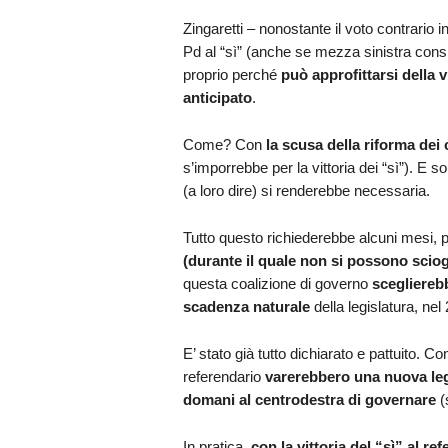
Zingaretti – nonostante il voto contrario i
Pd al “sì” (anche se mezza sinistra cons
proprio perché
può approfittarsi della vi
anticipato
.
Come? Con
la scusa della riforma dei
s’imporrebbe per la vittoria dei “sì”). E s
(a loro dire) si renderebbe necessaria.
Tutto questo richiederebbe alcuni mesi, 
(durante il quale non si possono sciog
questa coalizione di governo
scegliereb
scadenza naturale
della legislatura, nel
E’ stato già tutto dichiarato e pattuito. Co
referendario
varerebbero una nuova leg
domani al centrodestra di governare
(
In pratica,
con la vittoria del “sì” al r