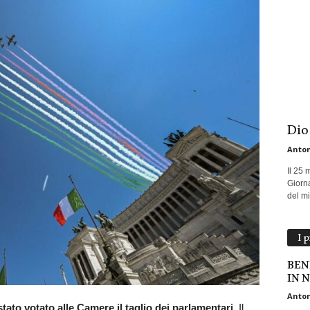
Dio
Anton
Il 25 
Giorna
del mio
I 
BEN
IN 
Anton
tato votato alle Camere il taglio dei parlamentari
. Il