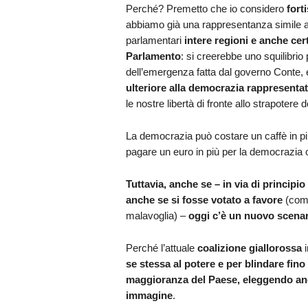
Perché? Premetto che io considero
fort
abbiamo già una rappresentanza simile agl
parlamentari
intere regioni
e anche cer
Parlamento
: si creerebbe uno squilibrio 
dell’emergenza fatta dal governo Conte,
ulteriore alla democrazia rappresentat
le nostre libertà di fronte allo strapotere d
La democrazia può costare un caffè in più 
pagare un euro in più per la democrazia 
Tuttavia, anche se – in via di principio
anche se si fosse votato a favore
(come
malavoglia) –
oggi c’è un nuovo scenari
Perché l’attuale
coalizione giallorossa
i
se stessa al potere e per blindare fin
maggioranza del Paese, eleggendo anc
immagine
.