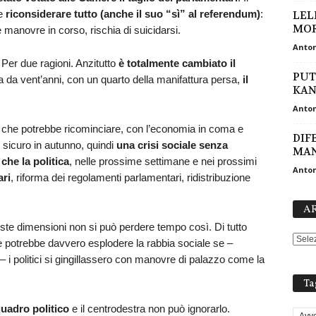
 e
riconsiderare tutto (anche il suo “sì” al referendum)
:
LEL
MORT
manovre in corso, rischia di suicidarsi.
Anton
Per due ragioni. Anzitutto
è totalmente cambiato il
PUT
ata da vent’anni, con un quarto della manifattura persa,
il
KAN
Anton
 che potrebbe ricominciare, con l’economia in coma e
DIF
i sicuro in autunno, quindi
una crisi sociale senza
MA
che la politica
, nelle prossime settimane e nei prossimi
Anton
ari
, riforma dei regolamenti parlamentari, ridistribuzione
AR
te dimensioni non si può perdere tempo così. Di tutto
 e potrebbe davvero esplodere la rabbia sociale se –
– i politici si gingillassero con manovre di palazzo come la
Ta
quadro politico
e il centrodestra non può ignorarlo.