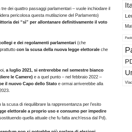
It
n tre dei quattro passaggi parlamentari – vuole inchiodare il
idera pericolosa questa mutilazione del Parlamento)
Le
ttoria dei “sì”
per allontanare definitivamente il voto
Mat
Paol
 collegi e dei regolamenti parlamentari
(che
P
oprattutto
con la scusa della nuova legge elettorale
che
P
poi,
a luglio 2021, si entrerebbe nel semestre bianco
U
liere le Camere)
e a quel punto – nel febbraio 2022 –
Vlad
be il nuovo Capo dello Stato
e ormai arriverebbe alla
 2023.
n la scusa di riequilibrare la rappresentanza per l’esito
ge elettorale
a proprio uso e consumo per impedire
sostituendo quella attuale che fu fatta anch’essa dal Pd).
eferendum non si potrebbe più parlare di elezioni