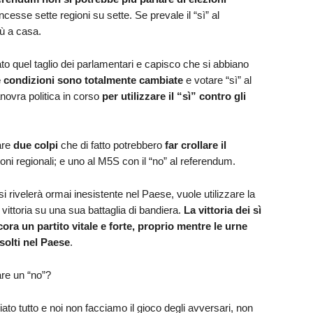
cesse sette regioni su sette. Se prevale il “sì” al
ù a casa.
ato quel taglio dei parlamentari e capisco che si abbiano
e condizioni sono totalmente cambiate
e votare “sì” al
novra politica in corso
per utilizzare il “sì” contro gli
are
due colpi
che di fatto potrebbero
far crollare il
zioni regionali; e uno al M5S con il “no” al referendum.
 si rivelerà ormai inesistente nel Paese, vuole utilizzare la
 vittoria su una sua battaglia di bandiera.
La vittoria dei sì
cora un partito vitale e forte, proprio mentre le urne
solti nel Paese
.
re un “no”?
iato tutto e noi non facciamo il gioco degli avversari, non