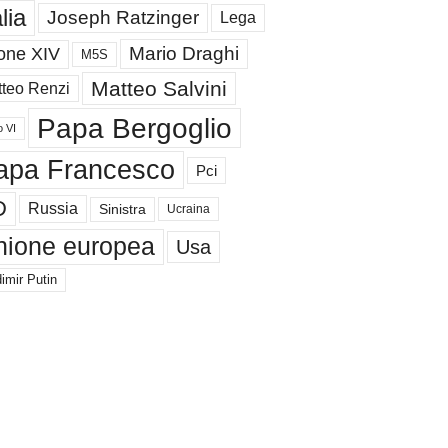
alia
Joseph Ratzinger
Lega
Mario Draghi
one XIV
M5S
Matteo Salvini
teo Renzi
Papa Bergoglio
o VI
apa Francesco
Pci
D
Russia
Sinistra
Ucraina
nione europea
Usa
imir Putin