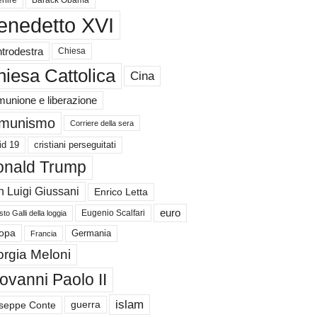
nire
Barack Obama
enedetto XVI
trodestra
Chiesa
iesa Cattolica
Cina
unione e liberazione
munismo
Corriere della sera
id 19
cristiani perseguitati
nald Trump
 Luigi Giussani
Enrico Letta
euro
Eugenio Scalfari
to Galli della loggia
Germania
opa
Francia
orgia Meloni
ovanni Paolo II
islam
guerra
seppe Conte