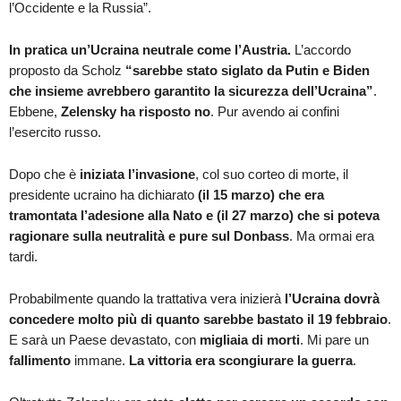
l’Occidente e la Russia”.
In pratica un’Ucraina neutrale come l’Austria.
L’accordo
proposto da Scholz
“sarebbe stato siglato da Putin e Biden
che insieme avrebbero garantito la sicurezza dell’Ucraina”
.
Ebbene,
Zelensky ha risposto no
. Pur avendo ai confini
l’esercito russo.
Dopo che è
iniziata l’invasione
, col suo corteo di morte, il
presidente ucraino ha dichiarato
(il 15 marzo) che era
tramontata l’adesione alla Nato e (il 27 marzo) che si poteva
ragionare sulla neutralità e pure sul Donbass
. Ma ormai era
tardi.
Probabilmente quando la trattativa vera inizierà
l’Ucraina dovrà
concedere molto più di quanto sarebbe bastato il 19 febbraio
.
E sarà un Paese devastato, con
migliaia di morti
. Mi pare un
fallimento
immane.
La vittoria era scongiurare la guerra
.