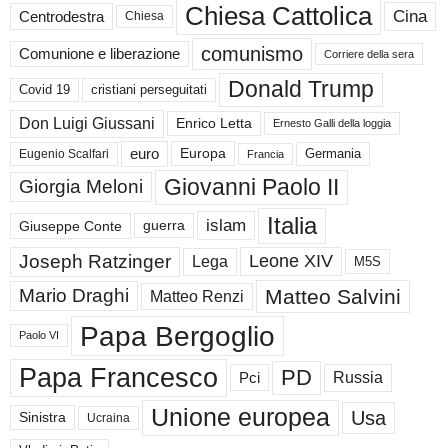
Chiesa Cattolica
Cina
Centrodestra
Chiesa
comunismo
Comunione e liberazione
Corriere della sera
Donald Trump
Covid 19
cristiani perseguitati
Don Luigi Giussani
Enrico Letta
Ernesto Galli della loggia
euro
Germania
Europa
Eugenio Scalfari
Francia
Giovanni Paolo II
Giorgia Meloni
Italia
islam
guerra
Giuseppe Conte
Joseph Ratzinger
Leone XIV
Lega
M5S
Matteo Salvini
Mario Draghi
Matteo Renzi
Papa Bergoglio
Paolo VI
Papa Francesco
PD
Russia
Pci
Unione europea
Usa
Sinistra
Ucraina