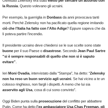
Oltretutto Zelensky era stato
eletto per cercare un accordo con
la Russia
. Questo volevano gli ucraini.
Per esempio, la guerriglia in
Donbass
da anni provocava tanti
morti. Perché Zelensky non ha pacificato quella regione imitando
ciò che l’Italia ha fatto con l’Alto Adige
? Eppure sapeva che da
lì poteva partire l’incendio.
Il presidente ucraino deve chiedersi se le sue scelte sono state
buone
per il suo Paese o
disastrose
. Secondo
Jean Paul Sartre
“si è sempre responsabili di quello che non si è saputo
evitare”
.
Ieri
Moni Ovadia
, intervistato dalla “Stampa”, ha detto: “
Zelensky
non ha reso un buon servizio agli ucraini
. Se hai vicino a te un
colosso ringhioso, non fargli i dispetti. A meno che lui sia
asservito agli Usa
, cosa di cui sono convinto”.
Oggi Biden punta sulla
prosecuzione
del conflitto per abbattere
Putin. Come ha detto
l’ex ambasciatore Usa Chas Freeman, gli