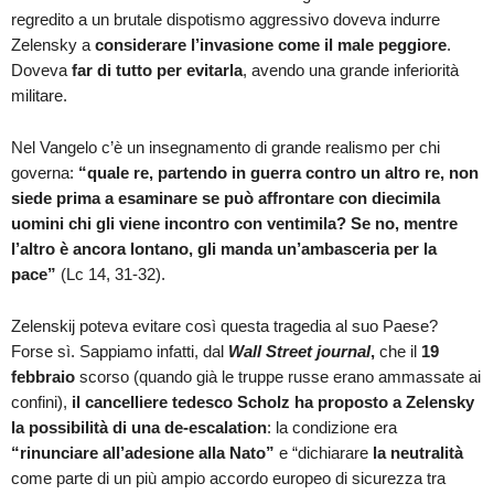
regredito a un brutale dispotismo aggressivo doveva indurre
Zelensky a
considerare l’invasione come il male peggiore
.
Doveva
far di tutto per evitarla
, avendo una grande inferiorità
militare.
Nel Vangelo c’è un insegnamento di grande realismo per chi
governa:
“quale re, partendo in guerra contro un altro re, non
siede prima a esaminare se può affrontare con diecimila
uomini chi gli viene incontro con ventimila? Se no, mentre
l’altro è ancora lontano, gli manda un’ambasceria per la
pace”
(Lc 14, 31-32).
Zelenskij poteva evitare così questa tragedia al suo Paese?
Forse sì. Sappiamo infatti, dal
Wall Street journal
,
che il
19
febbraio
scorso (quando già le truppe russe erano ammassate ai
confini),
il cancelliere tedesco Scholz ha proposto a Zelensky
la possibilità di una de-escalation
: la condizione era
“rinunciare all’adesione alla Nato”
e “dichiarare
la neutralità
come parte di un più ampio accordo europeo di sicurezza tra