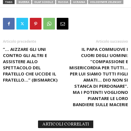
TAGS
GUERRA
OLAF SCHOLZ
RUSSIA
UCRAINA
VOLODYMYR ZELENSKY
Articolo precedente
Articolo successivo
“… AIZZARE GLI UNI
IL PAPA COMMUOVE I
CONTRO GLI ALTRI E
CUORI DEGLI UOMINI:
ASSISTERE ALLO
“COMPASSIONE E
SPETTACOLO DEL
MISERICORDIA PER TUTTI…
FRATELLO CHE UCCIDE IL
PER LUI SIAMO TUTTI FIGLI
FRATELLO…” (BISMARCK)
AMATI… DIO NON SI
STANCA DI PERDONARE”.
MA I POTENTI VOGLIONO
PIANTARE LE LORO
BANDIERE SULLE MACERIE
ARTICOLI CORRELATI