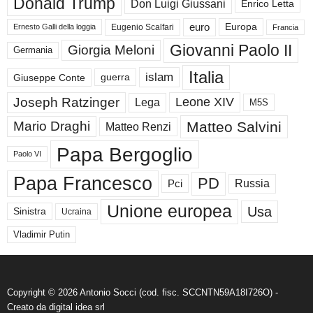
Donald Trump
Don Luigi Giussani
Enrico Letta
euro
Europa
Eugenio Scalfari
Ernesto Galli della loggia
Francia
Giovanni Paolo II
Giorgia Meloni
Germania
Italia
islam
guerra
Giuseppe Conte
Joseph Ratzinger
Leone XIV
Lega
M5S
Matteo Salvini
Mario Draghi
Matteo Renzi
Papa Bergoglio
Paolo VI
Papa Francesco
PD
Russia
Pci
Unione europea
Usa
Sinistra
Ucraina
Vladimir Putin
Copyright © 2026 Antonio Socci (cod. fisc. SCCNTN59A18I726O) -
Creato da
digital idea srl