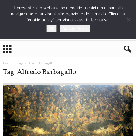
Il presente sito web usa solo cookie tecnici necessari alla
navigazione e funzionali all’erogazione del servizio. Clicca su
"cookie policy" per visualizzare l’informativa.
OK
Cookie Policy
L
o
S
t
Home
Tags
Alfredo Barbagallo
r
Tag: Alfredo Barbagallo
a
n
i
e
r
o