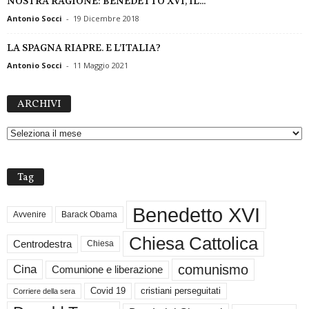
NOSTRA RAGIONE: BENEDETTO XVI, IL...
Antonio Socci
-
19 Dicembre 2018
LA SPAGNA RIAPRE. E L’ITALIA?
Antonio Socci
-
11 Maggio 2021
A
ARCHIVI
R
C
H
I
V
Tag
I
Benedetto XVI
Avvenire
Barack Obama
Chiesa Cattolica
Centrodestra
Chiesa
comunismo
Cina
Comunione e liberazione
Covid 19
cristiani perseguitati
Corriere della sera