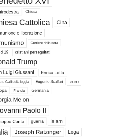
enedetto XVI
trodestra
Chiesa
iesa Cattolica
Cina
unione e liberazione
munismo
Corriere della sera
id 19
cristiani perseguitati
nald Trump
 Luigi Giussani
Enrico Letta
euro
Eugenio Scalfari
to Galli della loggia
Germania
opa
Francia
orgia Meloni
ovanni Paolo II
islam
guerra
seppe Conte
alia
Joseph Ratzinger
Lega