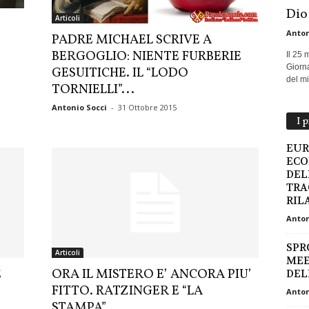
Dio
Articoli
Anton
PADRE MICHAEL SCRIVE A
BERGOGLIO: NIENTE FURBERIE
Il 25 
Giorna
GESUITICHE. IL “LODO
del mio
TORNIELLI”...
Antonio Socci
-
31 Ottobre 2015
I 
EUR
ECO
DEL
TRA
RIL
Anton
SPR
Articoli
MEE
E
ORA IL MISTERO E’ ANCORA PIU’
DEL
FITTO. RATZINGER E “LA
Anton
STAMPA”....