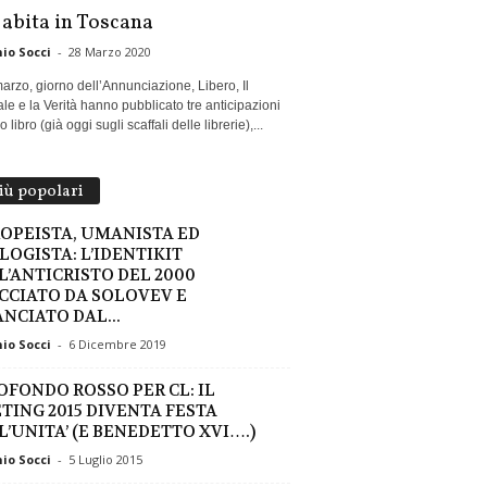
 abita in Toscana
io Socci
-
28 Marzo 2020
marzo, giorno dell’Annunciazione, Libero, Il
le e la Verità hanno pubblicato tre anticipazioni
 libro (già oggi sugli scaffali delle librerie),...
più popolari
OPEISTA, UMANISTA ED
LOGISTA: L’IDENTIKIT
L’ANTICRISTO DEL 2000
CCIATO DA SOLOVEV E
ANCIATO DAL...
io Socci
-
6 Dicembre 2019
OFONDO ROSSO PER CL: IL
TING 2015 DIVENTA FESTA
L’UNITA’ (E BENEDETTO XVI….)
io Socci
-
5 Luglio 2015