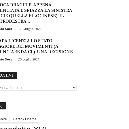
POCA DRAGHI E’ APPENA
INCIATA E SPIAZZA LA SINISTRA
ECIE QUELLA FILOCINESE). IL
TRODESTRA...
io Socci
-
17 Giugno 2021
PAPA LICENZIA LO STATO
GIORE DEI MOVIMENTI (A
INCIARE DA CL). UNA DECISIONE...
io Socci
-
25 Luglio 2021
A
CHIVI
R
C
H
I
V
g
I
nire
Barack Obama