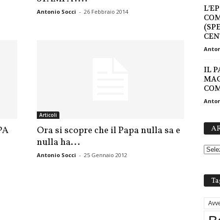
L’E
Antonio Socci
-
26 Febbraio 2014
COM
(SP
CEN
Anton
IL 
MAG
COM
Anton
Articoli
AR
PA
Ora si scopre che il Papa nulla sa e
nulla ha...
Antonio Socci
-
25 Gennaio 2012
Ta
Avve