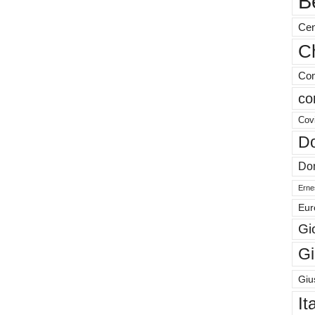
B
Cen
Ch
Com
co
Cov
Do
Don
Ernes
Eur
Gi
Gi
Giu
It