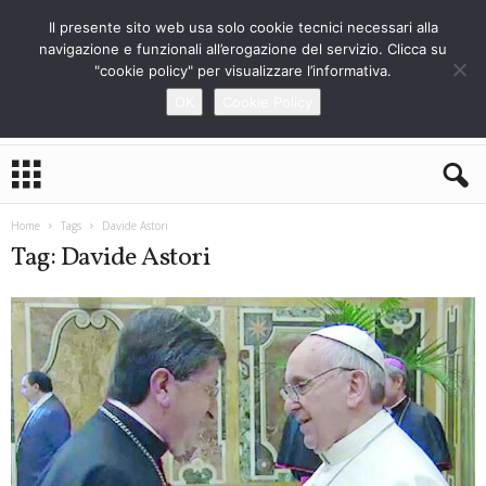
Il presente sito web usa solo cookie tecnici necessari alla
navigazione e funzionali all’erogazione del servizio. Clicca su
"cookie policy" per visualizzare l’informativa.
OK
Cookie Policy
L
o
S
t
Home
Tags
Davide Astori
r
Tag: Davide Astori
a
n
i
e
r
o