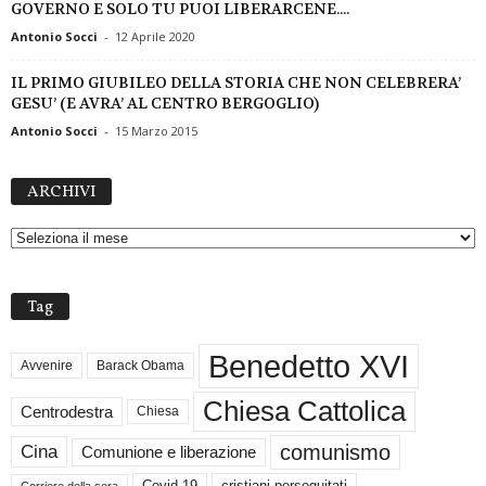
GOVERNO E SOLO TU PUOI LIBERARCENE....
Antonio Socci
-
12 Aprile 2020
IL PRIMO GIUBILEO DELLA STORIA CHE NON CELEBRERA’
GESU’ (E AVRA’ AL CENTRO BERGOGLIO)
Antonio Socci
-
15 Marzo 2015
A
ARCHIVI
R
C
H
I
V
Tag
I
Benedetto XVI
Avvenire
Barack Obama
Chiesa Cattolica
Centrodestra
Chiesa
comunismo
Cina
Comunione e liberazione
Covid 19
cristiani perseguitati
Corriere della sera