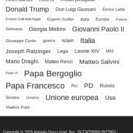
Donald Trump
Don Luigi Giussani
Enrico Letta
euro
Europa
Eugenio Scalfari
Ernesto Galli della loggia
Francia
Giovanni Paolo II
Giorgia Meloni
Germania
Italia
islam
guerra
Giuseppe Conte
Joseph Ratzinger
Leone XIV
Lega
M5S
Matteo Salvini
Mario Draghi
Matteo Renzi
Papa Bergoglio
Paolo VI
Papa Francesco
PD
Russia
Pci
Unione europea
Usa
Sinistra
Ucraina
Vladimir Putin
Copyright © 2026 Antonio Socci (cod. fisc. SCCNTN59A18I726O) -