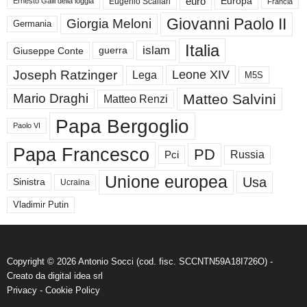
euro
Europa
Eugenio Scalfari
Ernesto Galli della loggia
Francia
Giovanni Paolo II
Giorgia Meloni
Germania
Italia
islam
guerra
Giuseppe Conte
Joseph Ratzinger
Leone XIV
Lega
M5S
Matteo Salvini
Mario Draghi
Matteo Renzi
Papa Bergoglio
Paolo VI
Papa Francesco
PD
Russia
Pci
Unione europea
Usa
Sinistra
Ucraina
Vladimir Putin
Copyright © 2026 Antonio Socci (cod. fisc. SCCNTN59A18I726O) -
Creato da
digital idea srl
Privacy
-
Cookie Policy