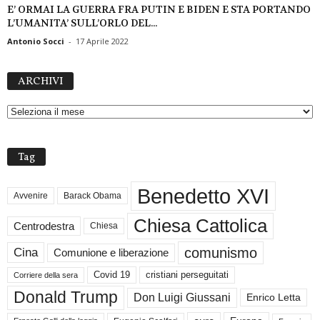
E’ ORMAI LA GUERRA FRA PUTIN E BIDEN E STA PORTANDO
L’UMANITA’ SULL’ORLO DEL...
Antonio Socci
-
17 Aprile 2022
A
ARCHIVI
R
C
H
I
V
Tag
I
Benedetto XVI
Avvenire
Barack Obama
Chiesa Cattolica
Centrodestra
Chiesa
comunismo
Cina
Comunione e liberazione
Covid 19
cristiani perseguitati
Corriere della sera
Donald Trump
Don Luigi Giussani
Enrico Letta