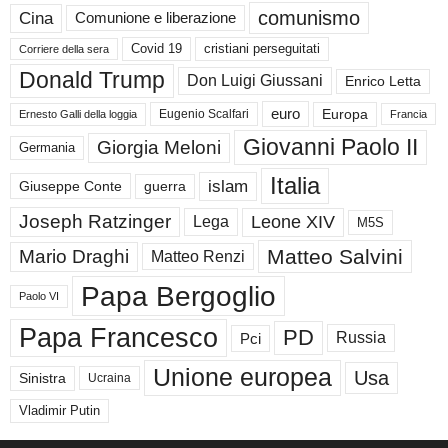
comunismo
Cina
Comunione e liberazione
Covid 19
cristiani perseguitati
Corriere della sera
Donald Trump
Don Luigi Giussani
Enrico Letta
euro
Europa
Eugenio Scalfari
Ernesto Galli della loggia
Francia
Giovanni Paolo II
Giorgia Meloni
Germania
Italia
islam
guerra
Giuseppe Conte
Joseph Ratzinger
Leone XIV
Lega
M5S
Matteo Salvini
Mario Draghi
Matteo Renzi
Papa Bergoglio
Paolo VI
Papa Francesco
PD
Russia
Pci
Unione europea
Usa
Sinistra
Ucraina
Vladimir Putin