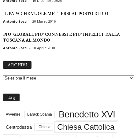
Antonio Socci
-
10 Dicembre 2025
IL PAPA CHE VUOLE METTERSI AL POSTO DI DIO
Antonio Socci
-
20 Marzo 2016
PIU’ GLOBALI, PIU’ CONNESSI E PIU’ INFELICI. DALLA
TOSCANA AL MONDO
Antonio Socci
-
28 Aprile 2018
A
ARCHIVI
R
C
H
I
V
Tag
I
Benedetto XVI
Avvenire
Barack Obama
Chiesa Cattolica
Centrodestra
Chiesa