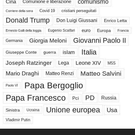
comunismo
Cina
Comunione e liberazione
Covid 19
cristiani perseguitati
Corriere della sera
Donald Trump
Don Luigi Giussani
Enrico Letta
euro
Europa
Eugenio Scalfari
Ernesto Galli della loggia
Francia
Giovanni Paolo II
Giorgia Meloni
Germania
Italia
islam
guerra
Giuseppe Conte
Joseph Ratzinger
Leone XIV
Lega
M5S
Matteo Salvini
Mario Draghi
Matteo Renzi
Papa Bergoglio
Paolo VI
Papa Francesco
PD
Russia
Pci
Unione europea
Usa
Sinistra
Ucraina
Vladimir Putin