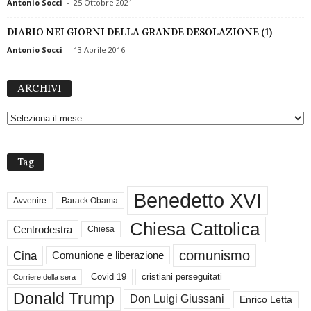
Antonio Socci
-
25 Ottobre 2021
DIARIO NEI GIORNI DELLA GRANDE DESOLAZIONE (1)
Antonio Socci
-
13 Aprile 2016
A
ARCHIVI
R
C
H
I
V
Tag
I
Benedetto XVI
Avvenire
Barack Obama
Chiesa Cattolica
Centrodestra
Chiesa
comunismo
Cina
Comunione e liberazione
Covid 19
cristiani perseguitati
Corriere della sera
Donald Trump
Don Luigi Giussani
Enrico Letta