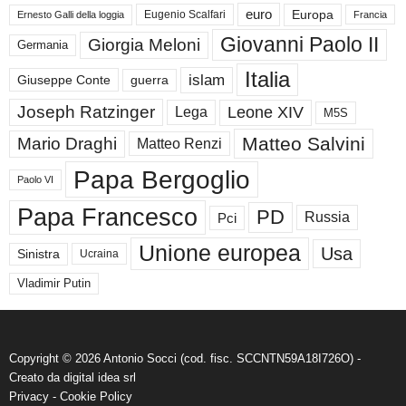
euro
Europa
Eugenio Scalfari
Ernesto Galli della loggia
Francia
Giovanni Paolo II
Giorgia Meloni
Germania
Italia
islam
guerra
Giuseppe Conte
Joseph Ratzinger
Leone XIV
Lega
M5S
Matteo Salvini
Mario Draghi
Matteo Renzi
Papa Bergoglio
Paolo VI
Papa Francesco
PD
Russia
Pci
Unione europea
Usa
Sinistra
Ucraina
Vladimir Putin
Copyright © 2026 Antonio Socci (cod. fisc. SCCNTN59A18I726O) -
Creato da
digital idea srl
Privacy
-
Cookie Policy