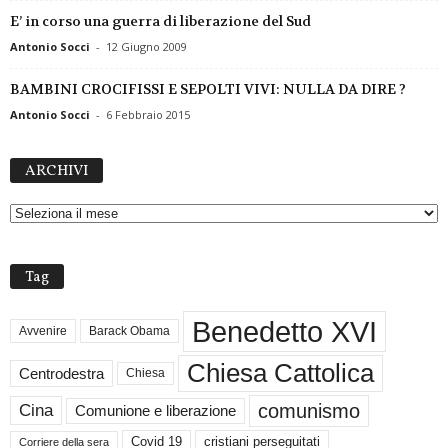
E’ in corso una guerra di liberazione del Sud
Antonio Socci
-
12 Giugno 2009
BAMBINI CROCIFISSI E SEPOLTI VIVI: NULLA DA DIRE ?
Antonio Socci
-
6 Febbraio 2015
A
ARCHIVI
R
C
H
I
V
Tag
I
Benedetto XVI
Avvenire
Barack Obama
Chiesa Cattolica
Centrodestra
Chiesa
comunismo
Cina
Comunione e liberazione
Covid 19
cristiani perseguitati
Corriere della sera