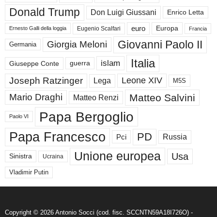
Donald Trump
Don Luigi Giussani
Enrico Letta
euro
Europa
Eugenio Scalfari
Ernesto Galli della loggia
Francia
Giovanni Paolo II
Giorgia Meloni
Germania
Italia
islam
guerra
Giuseppe Conte
Joseph Ratzinger
Leone XIV
Lega
M5S
Matteo Salvini
Mario Draghi
Matteo Renzi
Papa Bergoglio
Paolo VI
Papa Francesco
PD
Russia
Pci
Unione europea
Usa
Sinistra
Ucraina
Vladimir Putin
Copyright © 2026 Antonio Socci (cod. fisc. SCCNTN59A18I726O) -