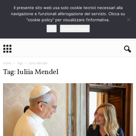
Il presente sito web usa solo cookie tecnici necessari alla
navigazione e funzionali all’erogazione del servizio. Clicca su
"cookie policy" per visualizzare l’informativa.
OK
Cookie Policy
L
o
S
t
Home
Tags
Iuliia Mendel
r
Tag: Iuliia Mendel
a
n
i
e
r
o