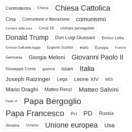
Chiesa Cattolica
Centrodestra
Chiesa
comunismo
Cina
Comunione e liberazione
Covid 19
cristiani perseguitati
Corriere della sera
Donald Trump
Don Luigi Giussani
Enrico Letta
euro
Europa
Eugenio Scalfari
Ernesto Galli della loggia
Francia
Giovanni Paolo II
Giorgia Meloni
Germania
Italia
islam
guerra
Giuseppe Conte
Joseph Ratzinger
Leone XIV
Lega
M5S
Matteo Salvini
Mario Draghi
Matteo Renzi
Papa Bergoglio
Paolo VI
Papa Francesco
PD
Russia
Pci
Unione europea
Usa
Sinistra
Ucraina