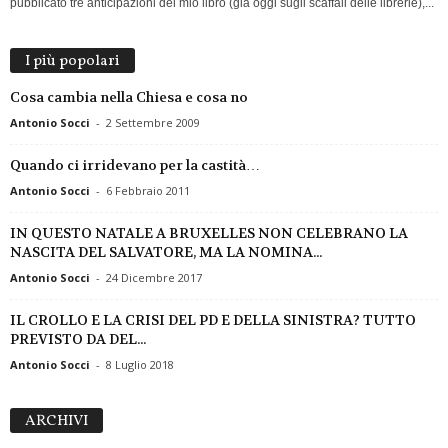
pubblicato tre anticipazioni del mio libro (già oggi sugli scaffali delle librerie),...
I più popolari
Cosa cambia nella Chiesa e cosa no
Antonio Socci
-
2 Settembre 2009
Quando ci irridevano per la castità…
Antonio Socci
-
6 Febbraio 2011
IN QUESTO NATALE A BRUXELLES NON CELEBRANO LA
NASCITA DEL SALVATORE, MA LA NOMINA...
Antonio Socci
-
24 Dicembre 2017
IL CROLLO E LA CRISI DEL PD E DELLA SINISTRA? TUTTO
PREVISTO DA DEL...
Antonio Socci
-
8 Luglio 2018
ARCHIVI
ARCHIVI