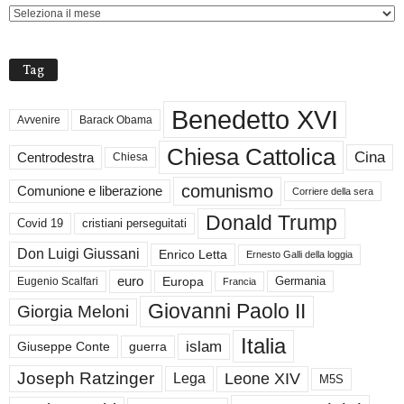
Tag
Benedetto XVI
Avvenire
Barack Obama
Chiesa Cattolica
Cina
Centrodestra
Chiesa
comunismo
Comunione e liberazione
Corriere della sera
Donald Trump
Covid 19
cristiani perseguitati
Don Luigi Giussani
Enrico Letta
Ernesto Galli della loggia
euro
Germania
Europa
Eugenio Scalfari
Francia
Giovanni Paolo II
Giorgia Meloni
Italia
islam
guerra
Giuseppe Conte
Joseph Ratzinger
Leone XIV
Lega
M5S