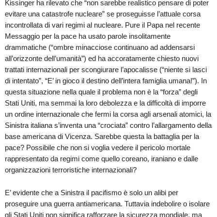
Kissinger ha rilevato che “non sarebbe realistico pensare di poter
evitare una catastrofe nucleare” se proseguisse l’attuale corsa
incontrollata di vari regimi al nucleare. Pure il Papa nel recente
Messaggio per la pace ha usato parole insolitamente
drammatiche (“ombre minacciose continuano ad addensarsi
all’orizzonte dell’umanità”) ed ha accoratamente chiesto nuovi
trattati internazionali per scongiurare l’apocalisse (“niente si lasci
di intentato”, “E’ in gioco il destino dell’intera famiglia umana!”). In
questa situazione nella quale il problema non è la “forza” degli
Stati Uniti, ma semmai la loro debolezza e la difficoltà di imporre
un ordine internazionale che fermi la corsa agli arsenali atomici, la
Sinistra italiana s’inventa una “crociata” contro l’allargamento della
base americana di Vicenza. Sarebbe questa la battaglia per la
pace? Possibile che non si voglia vedere il pericolo mortale
rappresentato da regimi come quello coreano, iraniano e dalle
organizzazioni terroristiche internazionali?
E’ evidente che a Sinistra il pacifismo è solo un alibi per
proseguire una guerra antiamericana. Tuttavia indebolire o isolare
gli Stati Uniti non significa rafforzare la sicurezza mondiale, ma