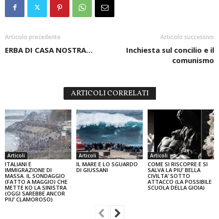
Articolo precedente
Articolo successivo
ERBA DI CASA NOSTRA…
Inchiesta sul concilio e il
comunismo
ARTICOLI CORRELATI
Articoli
Articoli
Articoli
ITALIANI E
IL MARE E LO SGUARDO
COME SI RISCOPRE E SI
IMMIGRAZIONE DI
DI GIUSSANI
SALVA LA PIU’ BELLA
MASSA. IL SONDAGGIO
CIVILTA’ SOTTO
(FATTO A MAGGIO) CHE
ATTACCO (LA POSSIBILE
METTE KO LA SINISTRA
SCUOLA DELLA GIOIA)
(OGGI SAREBBE ANCOR
PIU’ CLAMOROSO)