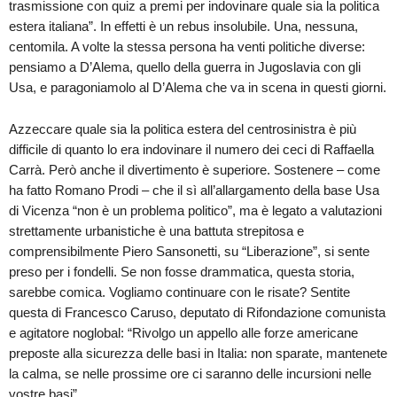
trasmissione con quiz a premi per indovinare quale sia la politica
estera italiana”. In effetti è un rebus insolubile. Una, nessuna,
centomila. A volte la stessa persona ha venti politiche diverse:
pensiamo a D’Alema, quello della guerra in Jugoslavia con gli
Usa, e paragoniamolo al D’Alema che va in scena in questi giorni.
Azzeccare quale sia la politica estera del centrosinistra è più
difficile di quanto lo era indovinare il numero dei ceci di Raffaella
Carrà. Però anche il divertimento è superiore. Sostenere – come
ha fatto Romano Prodi – che il sì all’allargamento della base Usa
di Vicenza “non è un problema politico”, ma è legato a valutazioni
strettamente urbanistiche è una battuta strepitosa e
comprensibilmente Piero Sansonetti, su “Liberazione”, si sente
preso per i fondelli. Se non fosse drammatica, questa storia,
sarebbe comica. Vogliamo continuare con le risate? Sentite
questa di Francesco Caruso, deputato di Rifondazione comunista
e agitatore noglobal: “Rivolgo un appello alle forze americane
preposte alla sicurezza delle basi in Italia: non sparate, mantenete
la calma, se nelle prossime ore ci saranno delle incursioni nelle
vostre basi”.