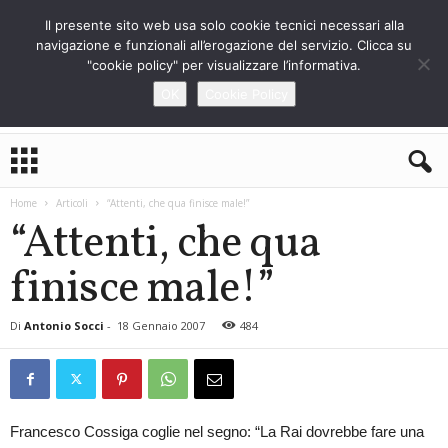
Il presente sito web usa solo cookie tecnici necessari alla
navigazione e funzionali all’erogazione del servizio. Clicca su
"cookie policy" per visualizzare l’informativa.
OK
Cookie Policy
L
o
S
Home
Articoli
“Attenti, che qua finisce male!”
t
“Attenti, che qua
r
a
finisce male!”
n
i
e
Di
Antonio Socci
-
18 Gennaio 2007
484
r
o
Francesco Cossiga coglie nel segno: “La Rai dovrebbe fare una