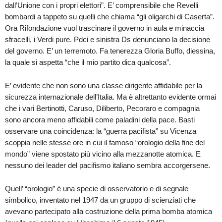
dall’Unione con i propri elettori”. E’ comprensibile che Revelli
bombardi a tappeto su quelli che chiama “gli oligarchi di Caserta”.
Ora Rifondazione vuol trascinare il governo in aula e minaccia
sfracelli, i Verdi pure. Pdci e sinistra Ds denunciano la decisione
del governo. E’ un terremoto. Fa tenerezza Gloria Buffo, diessina,
la quale si aspetta “che il mio partito dica qualcosa”.
E’ evidente che non sono una classe dirigente affidabile per la
sicurezza internazionale dell’Italia. Ma è altrettanto evidente ormai
che i vari Bertinotti, Caruso, Diliberto, Pecoraro e compagnia
sono ancora meno affidabili come paladini della pace. Basti
osservare una coincidenza: la “guerra pacifista” su Vicenza
scoppia nelle stesse ore in cui il famoso “orologio della fine del
mondo” viene spostato più vicino alla mezzanotte atomica. E
nessuno dei leader del pacifismo italiano sembra accorgersene.
Quell’ “orologio” è una specie di osservatorio e di segnale
simbolico, inventato nel 1947 da un gruppo di scienziati che
avevano partecipato alla costruzione della prima bomba atomica