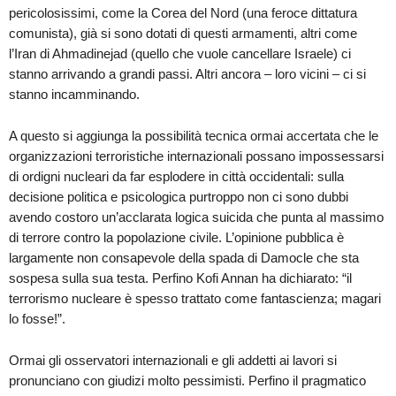
pericolosissimi, come la Corea del Nord (una feroce dittatura
comunista), già si sono dotati di questi armamenti, altri come
l’Iran di Ahmadinejad (quello che vuole cancellare Israele) ci
stanno arrivando a grandi passi. Altri ancora – loro vicini – ci si
stanno incamminando.
A questo si aggiunga la possibilità tecnica ormai accertata che le
organizzazioni terroristiche internazionali possano impossessarsi
di ordigni nucleari da far esplodere in città occidentali: sulla
decisione politica e psicologica purtroppo non ci sono dubbi
avendo costoro un’acclarata logica suicida che punta al massimo
di terrore contro la popolazione civile. L’opinione pubblica è
largamente non consapevole della spada di Damocle che sta
sospesa sulla sua testa. Perfino Kofi Annan ha dichiarato: “il
terrorismo nucleare è spesso trattato come fantascienza; magari
lo fosse!”.
Ormai gli osservatori internazionali e gli addetti ai lavori si
pronunciano con giudizi molto pessimisti. Perfino il pragmatico