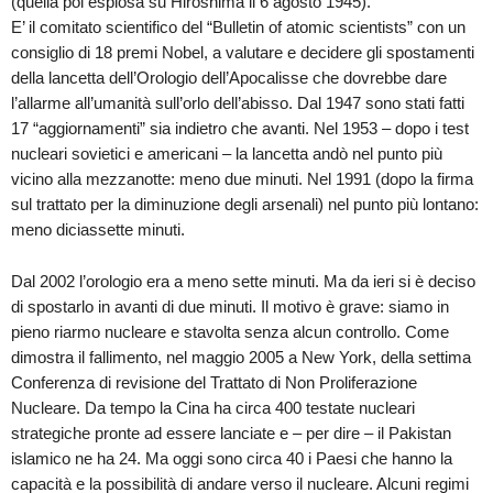
(quella poi esplosa su Hiroshima il 6 agosto 1945).
E’ il comitato scientifico del “Bulletin of atomic scientists” con un
consiglio di 18 premi Nobel, a valutare e decidere gli spostamenti
della lancetta dell’Orologio dell’Apocalisse che dovrebbe dare
l’allarme all’umanità sull’orlo dell’abisso. Dal 1947 sono stati fatti
17 “aggiornamenti” sia indietro che avanti. Nel 1953 – dopo i test
nucleari sovietici e americani – la lancetta andò nel punto più
vicino alla mezzanotte: meno due minuti. Nel 1991 (dopo la firma
sul trattato per la diminuzione degli arsenali) nel punto più lontano:
meno diciassette minuti.
Dal 2002 l’orologio era a meno sette minuti. Ma da ieri si è deciso
di spostarlo in avanti di due minuti. Il motivo è grave: siamo in
pieno riarmo nucleare e stavolta senza alcun controllo. Come
dimostra il fallimento, nel maggio 2005 a New York, della settima
Conferenza di revisione del Trattato di Non Proliferazione
Nucleare. Da tempo la Cina ha circa 400 testate nucleari
strategiche pronte ad essere lanciate e – per dire – il Pakistan
islamico ne ha 24. Ma oggi sono circa 40 i Paesi che hanno la
capacità e la possibilità di andare verso il nucleare. Alcuni regimi