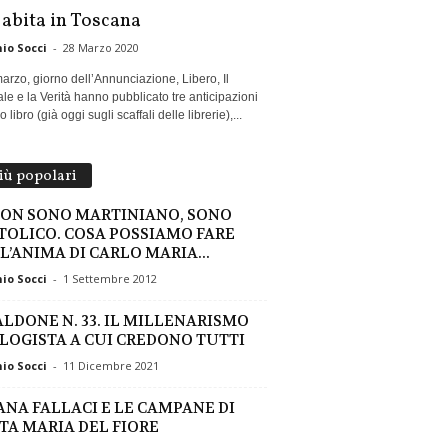
 abita in Toscana
io Socci
-
28 Marzo 2020
marzo, giorno dell’Annunciazione, Libero, Il
le e la Verità hanno pubblicato tre anticipazioni
 libro (già oggi sugli scaffali delle librerie),...
più popolari
NON SONO MARTINIANO, SONO
TOLICO. COSA POSSIAMO FARE
 L’ANIMA DI CARLO MARIA...
io Socci
-
1 Settembre 2012
ALDONE N. 33. IL MILLENARISMO
LOGISTA A CUI CREDONO TUTTI
io Socci
-
11 Dicembre 2021
ANA FALLACI E LE CAMPANE DI
TA MARIA DEL FIORE