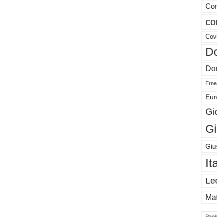
Com
co
Cov
Do
Don
Ernes
Eur
Gi
Gi
Giu
It
Le
Mat
Paol