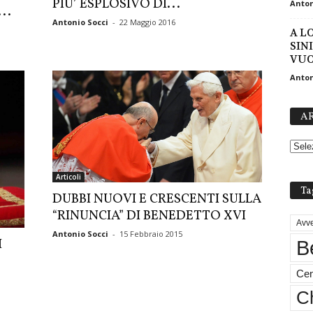
PIU’ ESPLOSIVO DI...
Anton
..
Antonio Socci
-
22 Maggio 2016
A L
SIN
VU
Anton
AR
Articoli
Ta
DUBBI NUOVI E CRESCENTI SULLA
“RINUNCIA” DI BENEDETTO XVI
Avve
Antonio Socci
-
15 Febbraio 2015
I
B
Cen
Ch