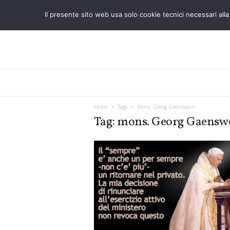
Il presente sito web usa solo cookie tecnici necessari alla 
L
o
S
t
Home
Tags
Mons. Georg Gaenswein
r
Tag: mons. Georg Gaensw
a
n
i
e
r
o