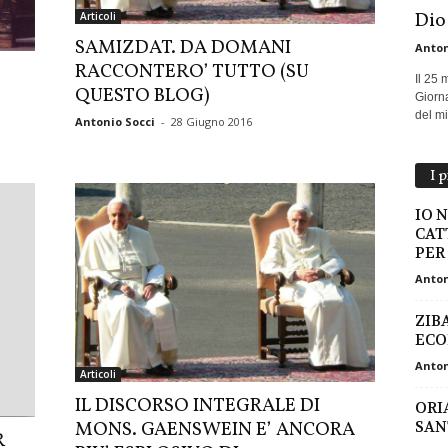
Dio
Articoli
SAMIZDAT. DA DOMANI
Anton
RACCONTERO’ TUTTO (SU
Il 25 
QUESTO BLOG)
Giorna
del mio
Antonio Socci
-
28 Giugno 2016
I 
IO 
CAT
PER
Anton
ZIB
ECO
Anton
Articoli
IL DISCORSO INTEGRALE DI
ORI
MONS. GAENSWEIN E’ ANCORA
SAN
R