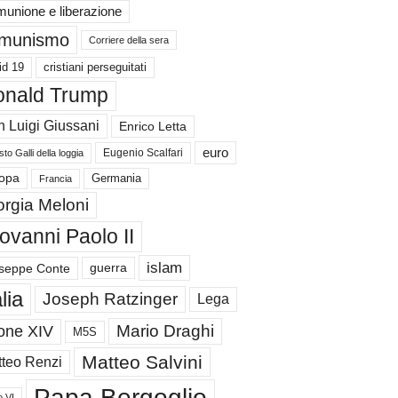
unione e liberazione
munismo
Corriere della sera
id 19
cristiani perseguitati
nald Trump
 Luigi Giussani
Enrico Letta
euro
Eugenio Scalfari
to Galli della loggia
Germania
opa
Francia
orgia Meloni
ovanni Paolo II
islam
guerra
seppe Conte
alia
Joseph Ratzinger
Lega
Mario Draghi
one XIV
M5S
Matteo Salvini
teo Renzi
Papa Bergoglio
o VI