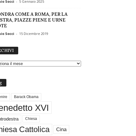
io Socci
-
5 Gennaio 2025
ONDRA COME A ROMA, PER LA
ISTRA, PIAZZE PIENE E URNE
OTE
io Socci
-
15 Dicembre 2019
A
CHIVI
R
C
H
I
V
g
I
nire
Barack Obama
enedetto XVI
trodestra
Chiesa
iesa Cattolica
Cina