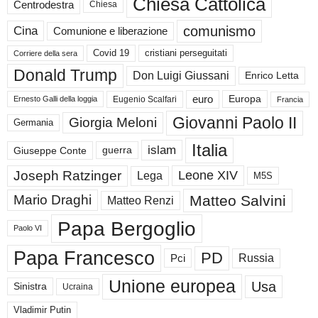
Chiesa Cattolica
Centrodestra
Chiesa
comunismo
Cina
Comunione e liberazione
Covid 19
cristiani perseguitati
Corriere della sera
Donald Trump
Don Luigi Giussani
Enrico Letta
euro
Europa
Eugenio Scalfari
Ernesto Galli della loggia
Francia
Giovanni Paolo II
Giorgia Meloni
Germania
Italia
islam
guerra
Giuseppe Conte
Joseph Ratzinger
Leone XIV
Lega
M5S
Matteo Salvini
Mario Draghi
Matteo Renzi
Papa Bergoglio
Paolo VI
Papa Francesco
PD
Russia
Pci
Unione europea
Usa
Sinistra
Ucraina
Vladimir Putin