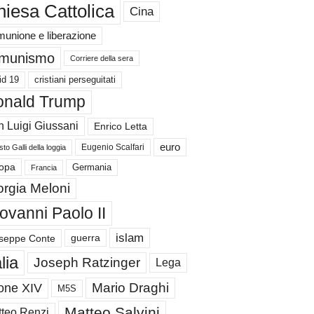
iesa Cattolica
Cina
unione e liberazione
munismo
Corriere della sera
id 19
cristiani perseguitati
nald Trump
 Luigi Giussani
Enrico Letta
euro
Eugenio Scalfari
to Galli della loggia
Germania
opa
Francia
orgia Meloni
ovanni Paolo II
islam
guerra
seppe Conte
alia
Joseph Ratzinger
Lega
Mario Draghi
one XIV
M5S
Matteo Salvini
teo Renzi