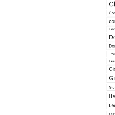
Ch
Com
co
Cov
Do
Don
Ernes
Eur
Gi
Gi
Giu
It
Le
Mat