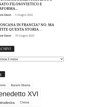
SATO FILOSOVIETICO E
SFORMA...
io Socci
-
5 Giugno 2022
TOSCANA IN FRANCIA? NO. MA
TITE QUESTA STORIA…
io Socci
-
19 Giugno 2023
A
CHIVI
R
C
H
I
V
g
I
nire
Barack Obama
enedetto XVI
trodestra
Chiesa