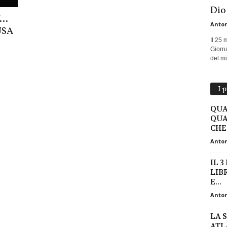
Dio
Y…
Anton
USA
Il 25 
Giorna
del mio
I 
QUA
QUA
CHE 
Anton
IL 
LIB
E...
Anton
LA 
ATL