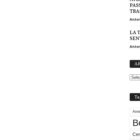
PAS
TRA
Anton
LA 
SEN
Anton
AR
Ta
Avve
B
Cen