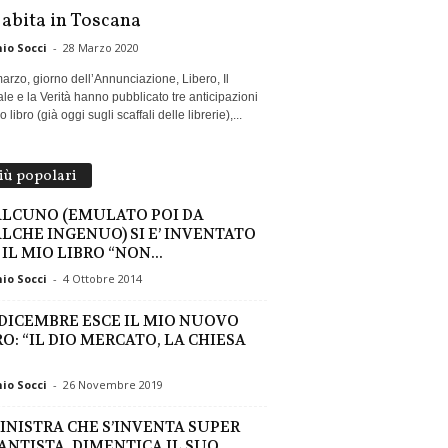
 abita in Toscana
io Socci
-
28 Marzo 2020
marzo, giorno dell’Annunciazione, Libero, Il
le e la Verità hanno pubblicato tre anticipazioni
 libro (già oggi sugli scaffali delle librerie),...
più popolari
LCUNO (EMULATO POI DA
LCHE INGENUO) SI E’ INVENTATO
IL MIO LIBRO “NON...
io Socci
-
4 Ottobre 2014
3 DICEMBRE ESCE IL MIO NUOVO
RO: “IL DIO MERCATO, LA CHIESA
io Socci
-
26 Novembre 2019
SINISTRA CHE S’INVENTA SUPER
ANTISTA, DIMENTICA IL SUO