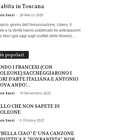
 abita in Toscana
io Socci
-
28 Marzo 2020
marzo, giorno dell’Annunciazione, Libero, Il
le e la Verità hanno pubblicato tre anticipazioni
 libro (già oggi sugli scaffali delle librerie),...
più popolari
NDO I FRANCESI (CON
OLEONE) SACCHEGGIARONO I
ORI D’ARTE ITALIANA E ANTONIO
OVA ANDO’...
io Socci
-
19 Novembre 2022
LLO CHE NON SAPETE DI
OLEONE
io Socci
-
9 Ottobre 2023
“BELLA CIAO” E’ UNA CANZONE
RIOTTICA E “SOVRANISTA”, NON