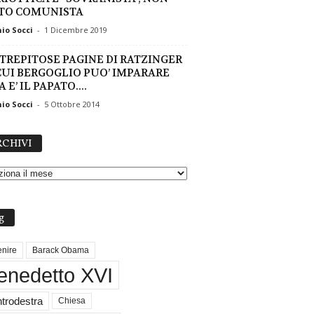
TO COMUNISTA
io Socci
-
1 Dicembre 2019
STREPITOSE PAGINE DI RATZINGER
CUI BERGOGLIO PUO’ IMPARARE
 E’ IL PAPATO....
io Socci
-
5 Ottobre 2014
A
CHIVI
R
C
H
I
V
g
I
nire
Barack Obama
enedetto XVI
trodestra
Chiesa