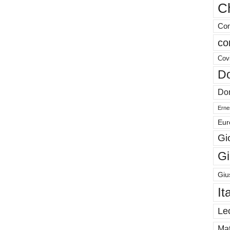
Ch
Com
co
Cov
Do
Don
Ernes
Eur
Gi
Gi
Giu
It
Le
Mat