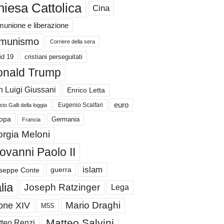
iesa Cattolica
Cina
unione e liberazione
munismo
Corriere della sera
id 19
cristiani perseguitati
nald Trump
 Luigi Giussani
Enrico Letta
euro
Eugenio Scalfari
to Galli della loggia
Germania
opa
Francia
orgia Meloni
ovanni Paolo II
islam
guerra
seppe Conte
alia
Joseph Ratzinger
Lega
Mario Draghi
one XIV
M5S
Matteo Salvini
teo Renzi