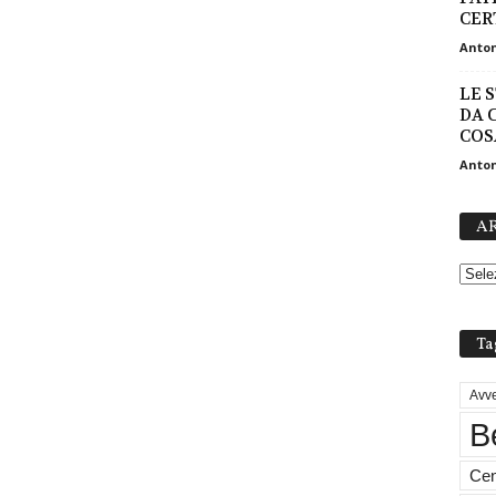
CER
Anton
LE 
DA 
COSA
Anton
AR
Ta
Avve
B
Cen