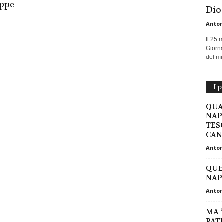
eppe
Dio
Anton
Il 25 
Giorna
del mio
I 
QUA
NAP
TES
CAN
Anton
QUE
NAP
Anton
MA 
PAT