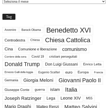
H
I
V
Tag
I
Benedetto XVI
Avvenire
Barack Obama
Chiesa Cattolica
Centrodestra
Chiesa
comunismo
Cina
Comunione e liberazione
Covid 19
cristiani perseguitati
Corriere della sera
Donald Trump
Don Luigi Giussani
Enrico Letta
euro
Europa
Eugenio Scalfari
Ernesto Galli della loggia
Francia
Giovanni Paolo II
Giorgia Meloni
Germania
Italia
islam
guerra
Giuseppe Conte
Joseph Ratzinger
Leone XIV
Lega
M5S
Matteo Salvini
Mario Draghi
Matteo Renzi