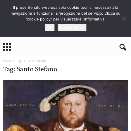
Il presente sito web usa solo cookie tecnici necessari alla
navigazione e funzionali all’erogazione del servizio. Clicca su
"cookie policy" per visualizzare l’informativa.
OK
Cookie Policy
L
o
S
t
Home
Tags
Santo Stefano
r
Tag: Santo Stefano
a
n
i
e
r
o