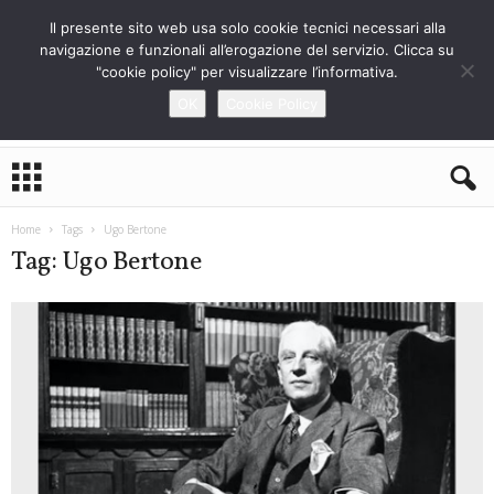
Il presente sito web usa solo cookie tecnici necessari alla
navigazione e funzionali all’erogazione del servizio. Clicca su
"cookie policy" per visualizzare l’informativa.
OK
Cookie Policy
L
o
S
t
Home
Tags
Ugo Bertone
r
Tag: Ugo Bertone
a
n
i
e
r
o