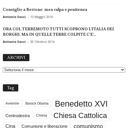
Consiglio a Bertone: mea culpa e penitenza
Antonio Socci
-
15 Maggio 2010
ORA COL TERREMOTO TUTTI SCOPRONO L’ITALIA DEI
BORGHI. MA IN QUELLE TERRE COLPITE C’E’...
Antonio Socci
-
30 Ottobre 2016
A
ARCHIVI
R
C
H
I
V
Tag
I
Benedetto XVI
Avvenire
Barack Obama
Chiesa Cattolica
Centrodestra
Chiesa
comunismo
Cina
Comunione e liberazione