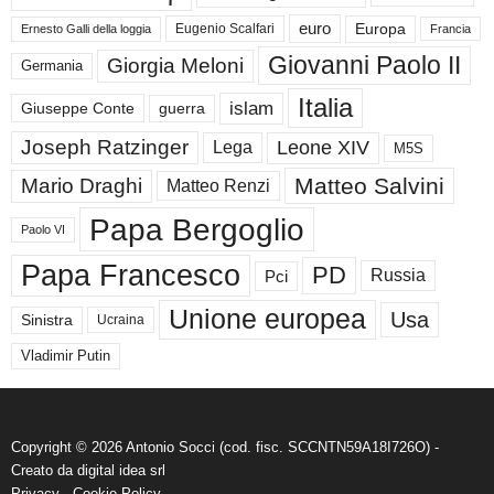
euro
Europa
Eugenio Scalfari
Ernesto Galli della loggia
Francia
Giovanni Paolo II
Giorgia Meloni
Germania
Italia
islam
guerra
Giuseppe Conte
Joseph Ratzinger
Leone XIV
Lega
M5S
Matteo Salvini
Mario Draghi
Matteo Renzi
Papa Bergoglio
Paolo VI
Papa Francesco
PD
Russia
Pci
Unione europea
Usa
Sinistra
Ucraina
Vladimir Putin
Copyright © 2026 Antonio Socci (cod. fisc. SCCNTN59A18I726O) -
Creato da
digital idea srl
Privacy
-
Cookie Policy