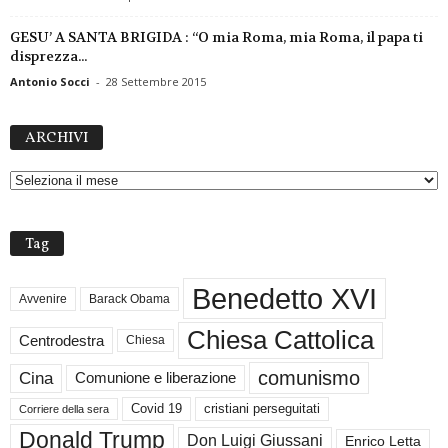
GESU’ A SANTA BRIGIDA : “O mia Roma, mia Roma, il papa ti
disprezza...
Antonio Socci
-
28 Settembre 2015
A
ARCHIVI
R
C
H
I
V
Tag
I
Benedetto XVI
Avvenire
Barack Obama
Chiesa Cattolica
Centrodestra
Chiesa
comunismo
Cina
Comunione e liberazione
Covid 19
cristiani perseguitati
Corriere della sera
Donald Trump
Don Luigi Giussani
Enrico Letta