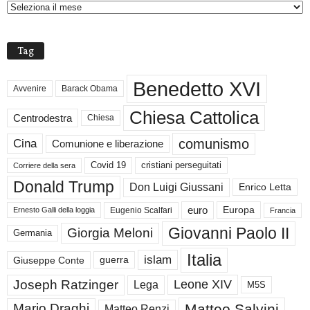
H
I
V
Tag
I
Benedetto XVI
Avvenire
Barack Obama
Chiesa Cattolica
Centrodestra
Chiesa
comunismo
Cina
Comunione e liberazione
Covid 19
cristiani perseguitati
Corriere della sera
Donald Trump
Don Luigi Giussani
Enrico Letta
euro
Europa
Eugenio Scalfari
Ernesto Galli della loggia
Francia
Giovanni Paolo II
Giorgia Meloni
Germania
Italia
islam
guerra
Giuseppe Conte
Joseph Ratzinger
Leone XIV
Lega
M5S
Matteo Salvini
Mario Draghi
Matteo Renzi