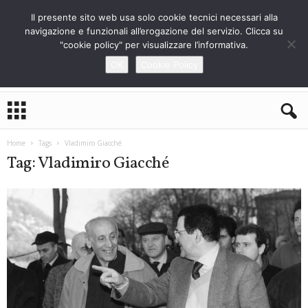
Il presente sito web usa solo cookie tecnici necessari alla
navigazione e funzionali all’erogazione del servizio. Clicca su
"cookie policy" per visualizzare l’informativa.
OK
Cookie Policy
L
o
S
t
Home
Tags
Vladimiro Giacché
r
Tag: Vladimiro Giacché
a
n
i
e
r
o