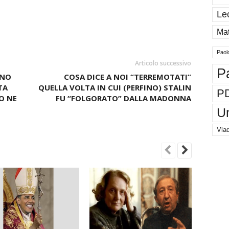
Le
Mat
Paol
Articolo successivo
P
ONO
COSA DICE A NOI “TERREMOTATI”
TA
QUELLA VOLTA IN CUI (PERFINO) STALIN
P
O NE
FU “FOLGORATO” DALLA MADONNA
U
Vlad