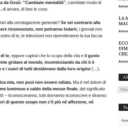
tta da Gesù: “Cambiate mentalità”
, cambiate modo di
Anton
, di amare, di fare le cose.
LA 
rari alla omologazione generale?
Se sei contrario alla
MAG
re riconosciuto, non potranno lodarti,
i giornali non
Anton
ntro di te, le televisioni non riprenderanno la tua faccia
ECC
DIM
CHE 
di te
, eppure capirai che lo scopo della vita e
il gusto
Anton
ente gridare al mondo, incominciando da chi ti è
 e i cuori di tutti desiderano dalla loro origine
(…).
AR
ca mia, non puoi non essere odiata.
Ma è nel dolore di
eme luminoso e caldo della messe finale
, del significato
tti! – riconosceranno, tutti dovranno riconoscere e diranno:
uori di questo scopo non c’è più né affezione, né
Ta
Avve