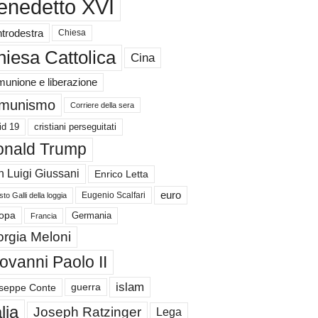
enedetto XVI
trodestra
Chiesa
iesa Cattolica
Cina
unione e liberazione
munismo
Corriere della sera
id 19
cristiani perseguitati
nald Trump
 Luigi Giussani
Enrico Letta
euro
Eugenio Scalfari
to Galli della loggia
Germania
opa
Francia
orgia Meloni
ovanni Paolo II
islam
guerra
seppe Conte
alia
Joseph Ratzinger
Lega