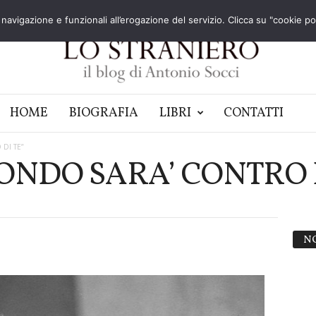
navigazione e funzionali all’erogazione del servizio. Clicca su "cookie poli
HOME
BIOGRAFIA
LIBRI
CONTATTI
DI TE”
ONDO SARA’ CONTRO D
N