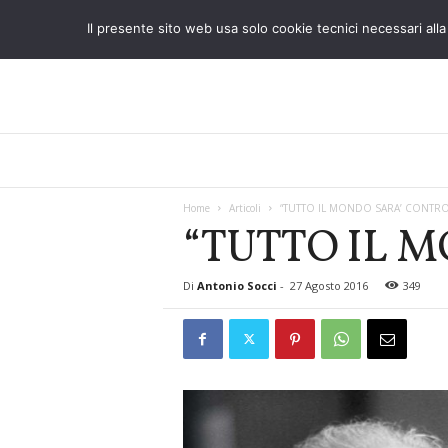
Il presente sito web usa solo cookie tecnici necessari alla 
L
o
S
t
Home
Articoli
“TUTTO IL MONDO SARA’ CONTRO 
“TUTTO IL M
r
a
n
Di
Antonio Socci
-
27 Agosto 2016
349
i
e
r
o