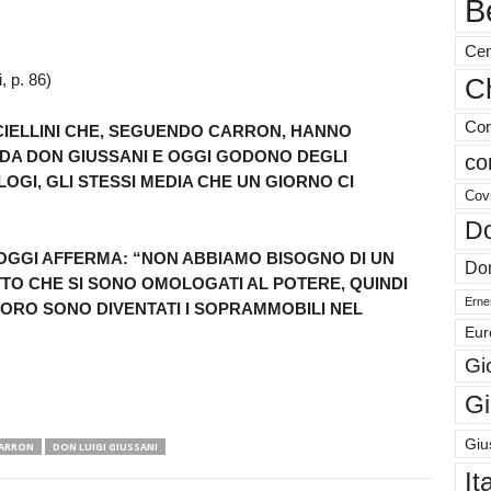
B
Cen
, p. 86)
Ch
Com
CIELLINI CHE, SEGUENDO CARRON, HANNO
DA DON GIUSSANI E OGGI GODONO DEGLI
co
LOGI, GLI STESSI MEDIA CHE UN GIORNO CI
Cov
Do
OGGI AFFERMA: “NON ABBIAMO BISOGNO DI UN
Don
ATTO CHE SI SONO OMOLOGATI AL POTERE, QUINDI
Ernes
LORO SONO DIVENTATI I SOPRAMMOBILI NEL
Eur
Gi
Gi
Giu
CARRON
DON LUIGI GIUSSANI
It