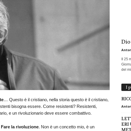
Dio
Anton
Il 25 
Giorna
del mio
I 
RIC
te
… Questo è il cristiano, nella storia questo è il cristiano,
tenti bisogna essere. Come resistenti? Resistenti,
Anton
nario, e un rivoluzionario deve essere combattivo.
LET
ERI
?
Fare la rivoluzione
. Non è un concetto mio, è un
MET