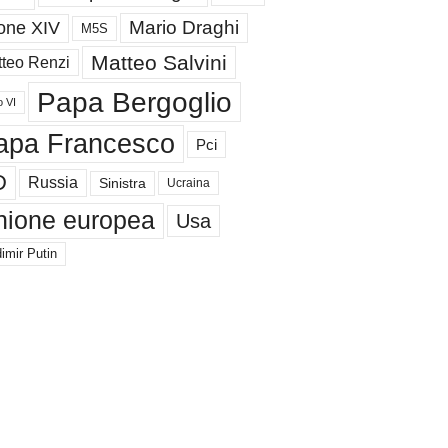
Mario Draghi
one XIV
M5S
Matteo Salvini
teo Renzi
Papa Bergoglio
o VI
apa Francesco
Pci
D
Russia
Sinistra
Ucraina
nione europea
Usa
imir Putin