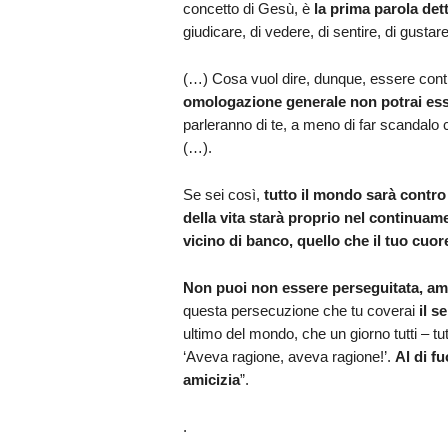
concetto di Gesù, è
la prima parola de
giudicare, di vedere, di sentire, di gustare
(…) Cosa vuol dire, dunque, essere cont
omologazione generale non potrai esse
parleranno di te, a meno di far scandalo co
(…).
Se sei così,
tutto il mondo sarà contro 
della vita starà proprio nel continuam
vicino di banco, quello che il tuo cuore
Non puoi non essere perseguitata, ami
questa persecuzione che tu coverai
il s
ultimo del mondo, che un giorno tutti – tu
‘Aveva ragione, aveva ragione!’.
Al di f
amicizia
”.
.