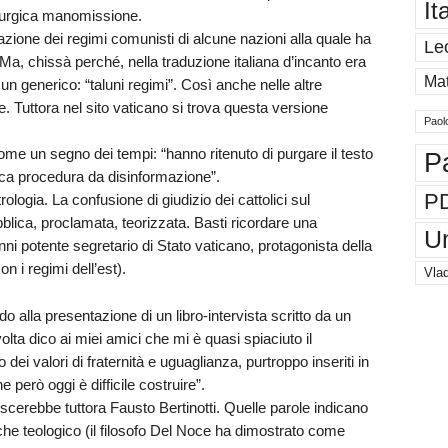
It
irurgica manomissione.
regazione dei regimi comunisti di alcune nazioni alla quale ha
Le
a, chissà perché, nella traduzione italiana d’incanto era
Mat
 un generico: “taluni regimi”. Così anche nelle altre
. Tuttora nel sito vaticano si trova questa versione
Paol
ome un segno dei tempi: “hanno ritenuto di purgare il testo
P
ica procedura da disinformazione”.
P
logia. La confusione di giudizio dei cattolici sul
bblica, proclamata, teorizzata. Basti ricordare una
U
nni potente segretario di Stato vaticano, protagonista della
on i regimi dell’est).
Vlad
o alla presentazione di un libro-intervista scritto da un
olta dico ai miei amici che mi è quasi spiaciuto il
ei valori di fraternità e uguaglianza, purtroppo inseriti in
 però oggi è difficile costruire”.
oscerebbe tuttora Fausto Bertinotti. Quelle parole indicano
nche teologico (il filosofo Del Noce ha dimostrato come