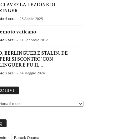
CLAVE? LA LEZIONE DI
ZINGER
io Socci
-
25 Aprile 2025
emoto vaticano
io Socci
-
11 Febbraio 2012
D, BERLINGUER E STALIN. DE
PERI SI SCONTRO’ CON
INGUER E FU IL...
io Socci
-
14 Maggio 2024
ARCHIVI
CHIVI
g
nire
Barack Obama