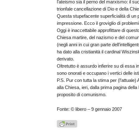
l’ateismo sia il perno del marxismo: il s
trionfale cancellazione di Dio e della Chie
Questa stupefacente superficialità di un p
impressione. Ecco il groviglio di problemi 
Oggi è inaccettabile approfittare di ques
Chiesa martire, del nazismo e del comuni
(negli anni in cui gran parte dell’intellige
ha dato alla cristianità il cardinal Wiszin
derivato.
Oltretutto è assurdo infierire su di essa i
sono onorati e occupano i vertici delle isti
P.S. Pur con tutta la stima per (l’attuale) A
alla Chiesa, ieri, dalla prima pagina del
proposito di comunismo.
Fonte: © libero – 9 gennaio 2007