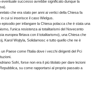
uo eventuale successo avrebbe significato dunque la
sa).
relato che era stato per anni ai vertici della Chiesa fa
in cui si inserisce il caso Wielgus.
to episodio per infangare la Chiesa polacca che è stata una
smo, l’unica resistenza ai totalitarismi del Novecento
ntsia europea flirtava con il totalitarismo), una Chiesa che
skij, Karol Wojtyla, Solidarnosc e tutto quello che ne è
n un Paese come l’Italia dove i vecchi dirigenti del Pci
tuzioni.
driano Sofri, forse non era il più titolato per dare lezioni
la Repubblica, su come rapportarsi al proprio passato a