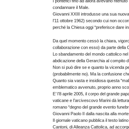
I pontefici fino ad allora avevano ritenu
condannare il Male.
Giovanni XXIII introdusse una sua nuova d
l’11 ottobre 1962) secondo cui non occor
perché la Chiesa oggi “preferisce dare i
Da quel momento cessò la chiara, vigor
collaborazione con esso) da parte della 
Lo sbandamento del mondo cattolico nel 
abdicazione della Gerarchia al compito di
Non si può dire se e quanto la vicenda p
(probabilmente no). Ma la confusione che
Quanto sia vasta e insidiosa questa “mal
emblematico avvenuto, proprio anno scors
E’ l’8 aprile 2005, il corpo del grande pa
vaticane e l’arcivescovo Marini dà lettura 
romano “degno del grande evento funebre c
Giovanni Paolo II dalla nascita alla morte
Il giornale vaticano pubblica il testo lati
Cantoni, di Alleanza Cattolica, ad accor