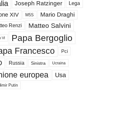
alia
Joseph Ratzinger
Lega
Mario Draghi
one XIV
M5S
Matteo Salvini
teo Renzi
Papa Bergoglio
o VI
apa Francesco
Pci
D
Russia
Sinistra
Ucraina
nione europea
Usa
imir Putin