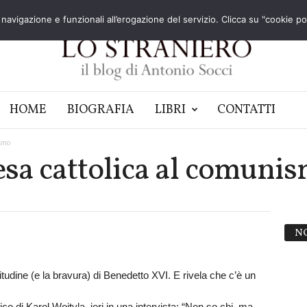
navigazione e funzionali all’erogazione del servizio. Clicca su "cookie poli
HOME
BIOGRAFIA
LIBRI
CONTATTI
ismo
resa cattolica al comuni
N
litudine (e la bravura) di Benedetto XVI. E rivela che c’è un
 di Karol Wojtyla, ieri in una intervista: “Non so chi, ma