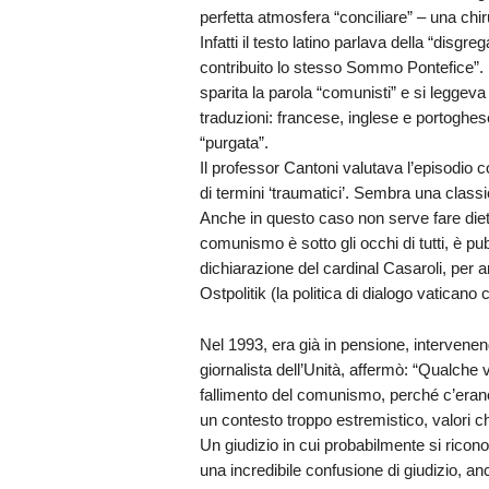
perfetta atmosfera “conciliare” – una ch
Infatti il testo latino parlava della “disg
contribuito lo stesso Sommo Pontefice”. M
sparita la parola “comunisti” e si leggeva
traduzioni: francese, inglese e portoghese
“purgata”.
Il professor Cantoni valutava l’episodio c
di termini ‘traumatici’. Sembra una class
Anche in questo caso non serve fare dietro
comunismo è sotto gli occhi di tutti, è pu
dichiarazione del cardinal Casaroli, per a
Ostpolitik (la politica di dialogo vaticano c
Nel 1993, era già in pensione, intervenend
giornalista dell’Unità, affermò: “Qualche v
fallimento del comunismo, perché c’erano d
un contesto troppo estremistico, valori che
Un giudizio in cui probabilmente si ricon
una incredibile confusione di giudizio, a