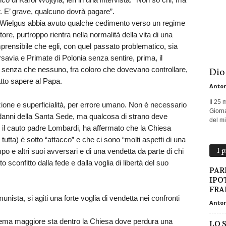
. E’ grave, qualcuno dovrà pagare”.
n Wielgus abbia avuto qualche cedimento verso un regime
re, purtroppo rientra nella normalità della vita di una
prensibile che egli, con quel passato problematico, sia
savia e Primate di Polonia senza sentire, prima, il
to senza che nessuno, fra coloro che dovevano controllare,
Dio
tto sapere al Papa.
Anton
Il 25 
one e superficialità, per errore umano. Non è necessario
Giorna
i danni della Santa Sede, ma qualcosa di strano deve
del mio
 il cauto padre Lombardi, ha affermato che la Chiesa
tutta) è sotto “attacco” e che ci sono “molti aspetti di una
I 
po e altri suoi avversari e di una vendetta da parte di chi
 sconfitto dalla fede e dalla voglia di libertà del suo
PAR
IPO
FRA
sta, si agiti una forte voglia di vendetta nei confronti
Anton
blema maggiore sta dentro la Chiesa dove perdura una
LO 