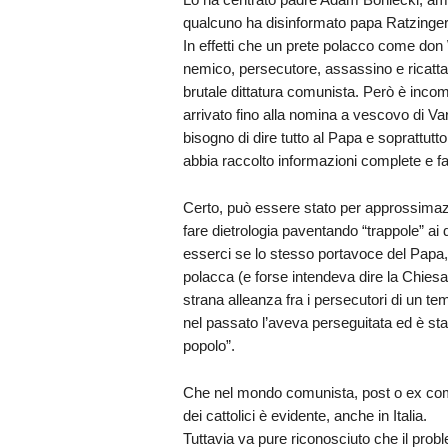
qualcuno ha disinformato papa Ratzinger
In effetti che un prete polacco come do
nemico, persecutore, assassino e ricattato
brutale dittatura comunista. Però è incom
arrivato fino alla nomina a vescovo di Var
bisogno di dire tutto al Papa e soprattut
abbia raccolto informazioni complete e fa
Certo, può essere stato per approssimazi
fare dietrologia paventando “trappole” a
esserci se lo stesso portavoce del Papa,
polacca (e forse intendeva dire la Chiesa 
strana alleanza fra i persecutori di un tem
nel passato l’aveva perseguitata ed è stato
popolo”.
Che nel mondo comunista, post o ex comuni
dei cattolici è evidente, anche in Italia.
Tuttavia va pure riconosciuto che il pro