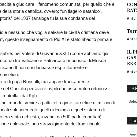
apacità a giudicare il fenomeno comunista, per quello che è
CON
RAT
a della storia cattolica, ovvero: “un flagello satanico”,
ptoris” del 1937 (analoga fu la sua condanna del
Anton
Terr
 e nessuno che voglia salvare la civiltà cristiana deve
”, questo insegnamento di Pio XI è stato ribadito prima e
Anton
IL P
sabile: per volere di Giovanni XXIII (come abbiamo già
GAS
 accordo tra Vaticano e Patriarcato ortodosso di Mosca
BERL
 Vaticano II non condannasse esplicitamente e
Anton
sovietico.
nico di papa Roncalli, ma appare francamente
AR
le del Concilio per avere ospiti due osservatori ortodossi
controllati dal Kgb.
el mondo, venire a patti col regime carnefice di milioni di
nnati solennemente quella ideologia e quel sistema di
 era stata richiesta, invano, da 500 padri conciliari).
Ta
ione colossale, uno stravolgimento del tradizionale
Avve