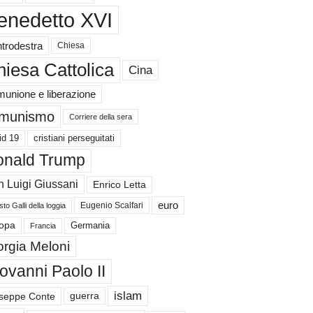
enedetto XVI
trodestra
Chiesa
iesa Cattolica
Cina
unione e liberazione
munismo
Corriere della sera
id 19
cristiani perseguitati
nald Trump
 Luigi Giussani
Enrico Letta
euro
Eugenio Scalfari
to Galli della loggia
Germania
opa
Francia
orgia Meloni
ovanni Paolo II
islam
guerra
seppe Conte