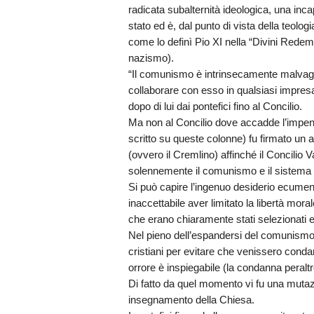
radicata subalternità ideologica, una inc
stato ed è, dal punto di vista della teologi
come lo definì Pio XI nella “Divini Redem
nazismo).
“Il comunismo è intrinsecamente malvagio
collaborare con esso in qualsiasi impresa
dopo di lui dai pontefici fino al Concilio.
Ma non al Concilio dove accadde l’impen
scritto su queste colonne) fu firmato un
(ovvero il Cremlino) affinché il Concilio
solennemente il comunismo e il sistema 
Si può capire l’ingenuo desiderio ecume
inaccettabile aver limitato la libertà mora
che erano chiaramente stati selezionati e 
Nel pieno dell’espandersi del comunismo n
cristiani per evitare che venissero conda
orrore è inspiegabile (la condanna peraltro
Di fatto da quel momento vi fu una mutaz
insegnamento della Chiesa.