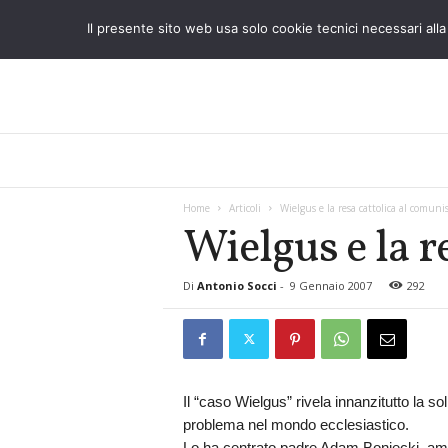
Il presente sito web usa solo cookie tecnici necessari alla 
L
o
S
t
Home
Articoli
Wielgus e la resa cattolica al comun
Wielgus e la 
r
a
n
Di
Antonio Socci
-
9 Gennaio 2007
292
i
e
r
o
Il “caso Wielgus” rivela innanzitutto la so
problema nel mondo ecclesiastico.
Lo ha centrato padre Adam Boniecki, amico