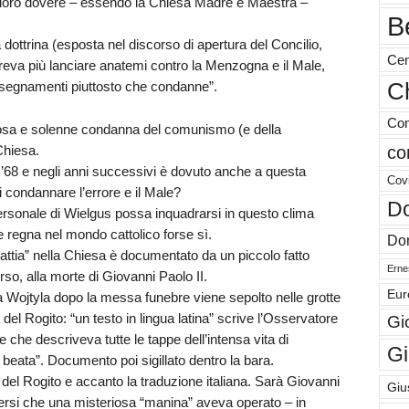
to loro dovere – essendo la Chiesa Madre e Maestra –
B
ottrina (esposta nel discorso di apertura del Concilio,
Cen
reva più lanciare anatemi contro la Menzogna e il Male,
nsegnamenti piuttosto che condanne”.
Ch
Com
osa e solenne condanna del comunismo (e della
Chiesa.
co
’68 e negli anni successivi è dovuto anche a questa
Cov
 condannare l’errore e il Male?
Do
ersonale di Wielgus possa inquadrarsi in questo clima
 regna nel mondo cattolico forse sì.
Don
attia” nella Chiesa è documentato da un piccolo fatto
Ernes
o, alla morte di Giovanni Paolo II.
Eur
pa Wojtyla dopo la messa funebre viene sepolto nelle grotte
del Rogito: “un testo in lingua latina” scrive l’Osservatore
Gi
he descriveva tutte le tappe dell’intensa vita di
Gi
 beata”. Documento poi sigillato dentro la bara.
no del Rogito e accanto la traduzione italiana. Sarà Giovanni
Giu
gersi che una misteriosa “manina” aveva operato – in