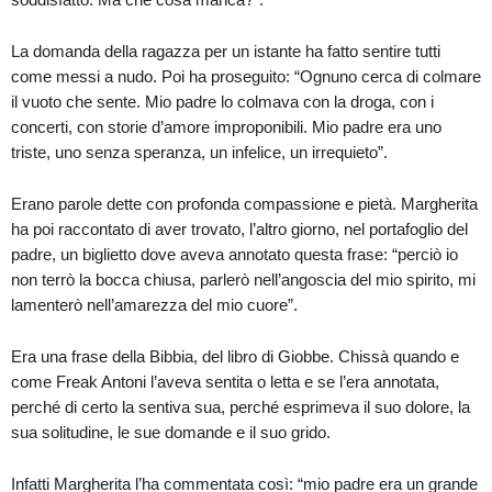
La domanda della ragazza per un istante ha fatto sentire tutti
come messi a nudo. Poi ha proseguito: “Ognuno cerca di colmare
il vuoto che sente. Mio padre lo colmava con la droga, con i
concerti, con storie d’amore improponibili. Mio padre era uno
triste, uno senza speranza, un infelice, un irrequieto”.
Erano parole dette con profonda compassione e pietà. Margherita
ha poi raccontato di aver trovato, l’altro giorno, nel portafoglio del
padre, un biglietto dove aveva annotato questa frase: “perciò io
non terrò la bocca chiusa, parlerò nell’angoscia del mio spirito, mi
lamenterò nell’amarezza del mio cuore”.
Era una frase della Bibbia, del libro di Giobbe. Chissà quando e
come Freak Antoni l’aveva sentita o letta e se l’era annotata,
perché di certo la sentiva sua, perché esprimeva il suo dolore, la
sua solitudine, le sue domande e il suo grido.
Infatti Margherita l’ha commentata così: “mio padre era un grande