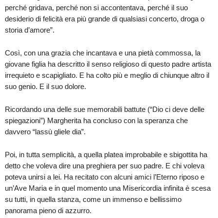
perché gridava, perché non si accontentava, perché il suo
desiderio di felicità era più grande di qualsiasi concerto, droga o
storia d’amore”.
Così, con una grazia che incantava e una pietà commossa, la
giovane figlia ha descritto il senso religioso di questo padre artista
irrequieto e scapigliato. E ha colto più e meglio di chiunque altro il
suo genio. E il suo dolore.
Ricordando una delle sue memorabili battute (“Dio ci deve delle
spiegazioni”) Margherita ha concluso con la speranza che
davvero “lassù gliele dia”.
Poi, in tutta semplicità, a quella platea improbabile e sbigottita ha
detto che voleva dire una preghiera per suo padre. E chi voleva
poteva unirsi a lei. Ha recitato con alcuni amici l’Eterno riposo e
un’Ave Maria e in quel momento una Misericordia infinita è scesa
su tutti, in quella stanza, come un immenso e bellissimo
panorama pieno di azzurro.