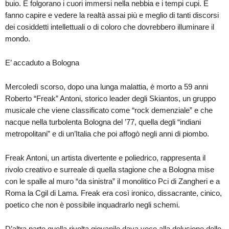
buio. E folgorano i cuori immersi nella nebbia e i tempi cupi. E
fanno capire e vedere la realtà assai più e meglio di tanti discorsi
dei cosiddetti intellettuali o di coloro che dovrebbero illuminare il
mondo.
E’ accaduto a Bologna
Mercoledì scorso, dopo una lunga malattia, è morto a 59 anni
Roberto “Freak” Antoni, storico leader degli Skiantos, un gruppo
musicale che viene classificato come “rock demenziale” e che
nacque nella turbolenta Bologna del ’77, quella degli “indiani
metropolitani” e di un’Italia che poi affogò negli anni di piombo.
Freak Antoni, un artista divertente e poliedrico, rappresenta il
rivolo creativo e surreale di quella stagione che a Bologna mise
con le spalle al muro “da sinistra” il monolitico Pci di Zangheri e a
Roma la Cgil di Lama. Freak era così ironico, dissacrante, cinico,
poetico che non è possibile inquadrarlo negli schemi.
D’altra parte quella rivolta giovanile dava voce alla delusione delle