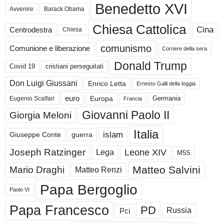
Benedetto XVI
Avvenire
Barack Obama
Chiesa Cattolica
Cina
Centrodestra
Chiesa
comunismo
Comunione e liberazione
Corriere della sera
Donald Trump
Covid 19
cristiani perseguitati
Don Luigi Giussani
Enrico Letta
Ernesto Galli della loggia
euro
Germania
Europa
Eugenio Scalfari
Francia
Giovanni Paolo II
Giorgia Meloni
Italia
islam
guerra
Giuseppe Conte
Joseph Ratzinger
Leone XIV
Lega
M5S
Matteo Salvini
Mario Draghi
Matteo Renzi
Papa Bergoglio
Paolo VI
Papa Francesco
PD
Russia
Pci