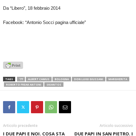
Da “Libero”, 18 febbraio 2014
Facebook: “Antonio Socci pagina ufficiale”
TAGS
'77
ALBERT CAMUS
BOLOGNA
DON LUIGI GIUSSANI
MARGHERITA
ROBERTO FREAK ANTONI
SKIANTOS
Articolo precedente
Articolo successivo
I DUE PAPI E NOI. COSA STA
DUE PAPI IN SAN PIETRO. I