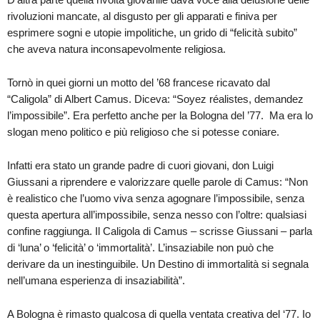
rivoluzioni mancate, al disgusto per gli apparati e finiva per
esprimere sogni e utopie impolitiche, un grido di “felicità subito”
che aveva natura inconsapevolmente religiosa.
Tornò in quei giorni un motto del ’68 francese ricavato dal
“Caligola” di Albert Camus. Diceva: “Soyez réalistes, demandez
l’impossibile”. Era perfetto anche per la Bologna del ’77. Ma era lo
slogan meno politico e più religioso che si potesse coniare.
Infatti era stato un grande padre di cuori giovani, don Luigi
Giussani a riprendere e valorizzare quelle parole di Camus: “Non
è realistico che l’uomo viva senza agognare l’impossibile, senza
questa apertura all’impossibile, senza nesso con l’oltre: qualsiasi
confine raggiunga. Il Caligola di Camus – scrisse Giussani – parla
di ‘luna’ o ‘felicità’ o ‘immortalità’. L’insaziabile non può che
derivare da un inestinguibile. Un Destino di immortalità si segnala
nell’umana esperienza di insaziabilità”.
A Bologna è rimasto qualcosa di quella ventata creativa del ‘77. Io