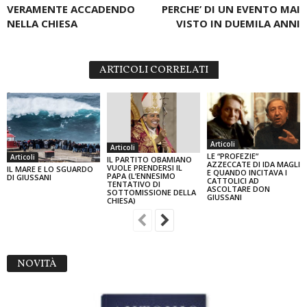
VERAMENTE ACCADENDO
PERCHE’ DI UN EVENTO MAI
NELLA CHIESA
VISTO IN DUEMILA ANNI
ARTICOLI CORRELATI
Articoli
Articoli
LE “PROFEZIE”
Articoli
IL PARTITO OBAMIANO
AZZECCATE DI IDA MAGLI
VUOLE PRENDERSI IL
IL MARE E LO SGUARDO
E QUANDO INCITAVA I
PAPA (L’ENNESIMO
DI GIUSSANI
CATTOLICI AD
TENTATIVO DI
ASCOLTARE DON
SOTTOMISSIONE DELLA
GIUSSANI
CHIESA)
NOVITÀ