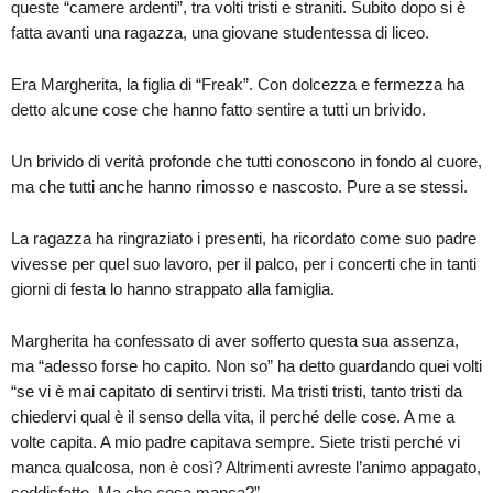
queste “camere ardenti”, tra volti tristi e straniti. Subito dopo si è
fatta avanti una ragazza, una giovane studentessa di liceo.
Era Margherita, la figlia di “Freak”. Con dolcezza e fermezza ha
detto alcune cose che hanno fatto sentire a tutti un brivido.
Un brivido di verità profonde che tutti conoscono in fondo al cuore,
ma che tutti anche hanno rimosso e nascosto. Pure a se stessi.
La ragazza ha ringraziato i presenti, ha ricordato come suo padre
vivesse per quel suo lavoro, per il palco, per i concerti che in tanti
giorni di festa lo hanno strappato alla famiglia.
Margherita ha confessato di aver sofferto questa sua assenza,
ma “adesso forse ho capito. Non so” ha detto guardando quei volti
“se vi è mai capitato di sentirvi tristi. Ma tristi tristi, tanto tristi da
chiedervi qual è il senso della vita, il perché delle cose. A me a
volte capita. A mio padre capitava sempre. Siete tristi perché vi
manca qualcosa, non è così? Altrimenti avreste l’animo appagato,
soddisfatto. Ma che cosa manca?”.