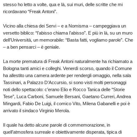
stesso ho letto a volte, qua e là, sui muri, delle scritte che mi
ricordavano “Freak Antoni”.
Vicino alla chiesa dei Servi – e a Nomisma – campeggiava un
versetto biblico: “l’abisso chiama l’abisso”. E più in là, su un muro
dell’Università, un memorabile: “Basta fatti, vogliamo parole”. Che
– a ben pensarci – è geniale.
La morte prematura di Freak Antoni naturalmente ha richiamato a
Bologna tanti amici e colleghi. Venerdì scorso, quando il Comune
ha allestito una camera ardente per rendergli omaggio, nella sala
Tassinari, a Palazzo D’Accursio, si sono visti molti personaggi
noti dello spettacolo: c’erano Elio e Rocco Tanica delle “Storie
Tese”, Luca Carboni, Samuele Bersani, Gaetano Curreri, Andrea
Mingardi, Fabio De Luigi, il comico Vito, Milena Gabanelli e poi è
arrivato il sindaco Virginio Merola.
Il quale ha detto alcune parole di commemorazione, in
quell’atmosfera surreale e obiettivamente disperata, tipica di