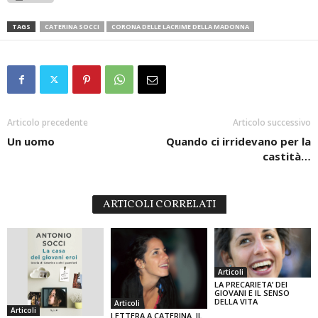
TAGS
CATERINA SOCCI
CORONA DELLE LACRIME DELLA MADONNA
Articolo precedente
Articolo successivo
Un uomo
Quando ci irridevano per la
castità…
ARTICOLI CORRELATI
Articoli
LA PRECARIETA’ DEI
GIOVANI E IL SENSO
DELLA VITA
Articoli
Articoli
LETTERA A CATERINA. IL