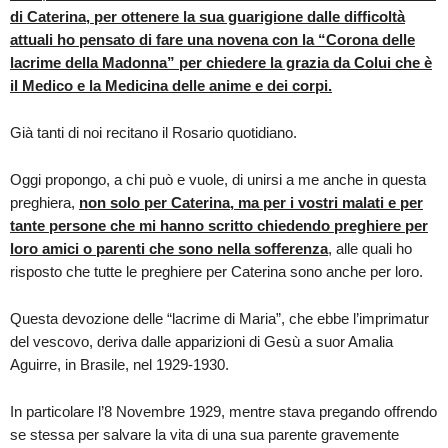
di Caterina, per ottenere la sua guarigione dalle difficoltà
attuali ho pensato di fare una novena con la “Corona delle
lacrime della Madonna” per chiedere la grazia da Colui che è
il Medico e la Medicina delle anime e dei corpi.
Già tanti di noi recitano il Rosario quotidiano.
Oggi propongo, a chi può e vuole, di unirsi a me anche in questa
preghiera,
non solo per Caterina, ma per i vostri malati e per
tante persone che mi hanno scritto chiedendo preghiere per
loro amici o parenti che sono nella sofferenza
, alle quali ho
risposto che tutte le preghiere per Caterina sono anche per loro.
Questa devozione delle “lacrime di Maria”, che ebbe l’imprimatur
del vescovo, deriva dalle apparizioni di Gesù a suor Amalia
Aguirre, in Brasile, nel 1929-1930.
In particolare l’8 Novembre 1929, mentre stava pregando offrendo
se stessa per salvare la vita di una sua parente gravemente