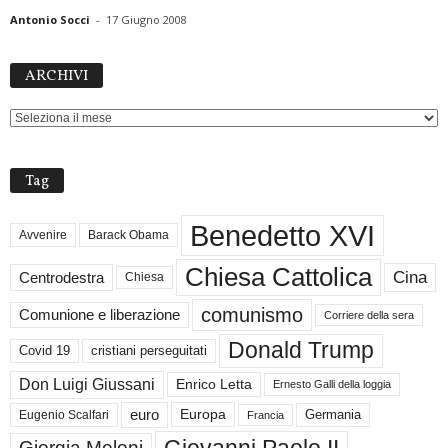
Antonio Socci
-
17 Giugno 2008
ARCHIVI
ARCHIVI
Tag
Benedetto XVI
Avvenire
Barack Obama
Chiesa Cattolica
Cina
Centrodestra
Chiesa
comunismo
Comunione e liberazione
Corriere della sera
Donald Trump
Covid 19
cristiani perseguitati
Don Luigi Giussani
Enrico Letta
Ernesto Galli della loggia
euro
Germania
Europa
Eugenio Scalfari
Francia
Giovanni Paolo II
Giorgia Meloni