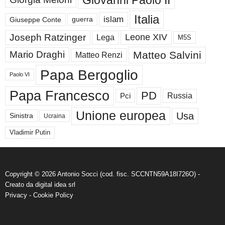
Italia
islam
guerra
Giuseppe Conte
Joseph Ratzinger
Leone XIV
Lega
M5S
Matteo Salvini
Mario Draghi
Matteo Renzi
Papa Bergoglio
Paolo VI
Papa Francesco
PD
Russia
Pci
Unione europea
Usa
Sinistra
Ucraina
Vladimir Putin
Copyright © 2026 Antonio Socci (cod. fisc. SCCNTN59A18I726O) -
Creato da
digital idea srl
Privacy
-
Cookie Policy