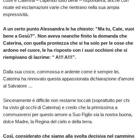
cose e Caterina – capendo tutto bene – rispondeva, anche con
risate ed esclamazioni varie che rientrano nella sua ampia
espressività.
A un certo punto Alessandra le ha chiesto: “Ma tu, Cate, vuoi
bene a Gesù?”. Non aveva neanche finito la domanda che
Caterina, con quella prontezza che si ha solo per le cose che
ardono nel cuore, le ha risposto con i suoi occhioni che si
riempivano di lacrime: “ A!!! A!!!”.
Dalla sua croce, commossa e ardente come è sempre lei,
Caterina ha rinnovato questa appassionata dichiarazione d’amore
al Salvatore …
Sinceramente è difficile non restarne toccati (soprattutto per chi
ha visto gli occhi di Caterina) e credo che la primissima a
commuoversi per questo amore a Suo Figlio sia la nostra buona,
dolce Madre, la Regina del cielo e della terra.
Così, considerato che siamo alla svolta decisiva nel cammino