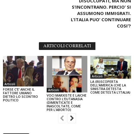
DISOCCUPATI, MA NON
S’INCONTRANO. PERCIO’ SI
ASSUMONO IMMIGRATI.
L’ITALIA PUO’ CONTINUARE
COSI’?
ARTICOLI CORRELATI
Articoli
LA (RI)SCOPERTA
Articoli
DELL’AMERICA (CHE LA
SINISTRA DETESTA
FORSE C’E’ ANCHE IL
Articoli
COME DETESTA L’ITALIA)
FATTORE UMANO
VOCI MARXISTE E LAICHE
DIETRO LO SCONTRO
CONTRO L’EUTANASIA
POLITICO
(DIMENTICATE E
INASCOLTATE, COME
PER L’ABORTO)