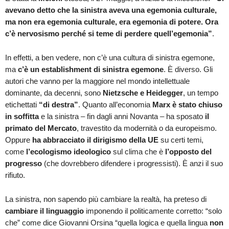
avevano detto che la sinistra aveva una egemonia culturale,
ma non era egemonia culturale, era egemonia di potere. Ora
c’è nervosismo perché si teme di perdere quell’egemonia”
.
In effetti, a ben vedere, non c’è una cultura di sinistra egemone,
ma
c’è un establishment di sinistra egemone
. È diverso. Gli
autori che vanno per la maggiore nel mondo intellettuale
dominante, da decenni, sono
Nietzsche e Heidegger
, un tempo
etichettati
“di destra”
. Quanto all’economia
Marx è stato chiuso
in soffitta
e la sinistra – fin dagli anni Novanta – ha sposato
il
primato del Mercato
, travestito da modernità o da europeismo.
Oppure
ha abbracciato il dirigismo della UE
su certi temi,
come
l’ecologismo ideologico
sul clima che è
l’opposto del
progresso
(che dovrebbero difendere i progressisti). È anzi il suo
rifiuto.
La sinistra, non sapendo più cambiare la realtà, ha preteso di
cambiare il linguaggio
imponendo il politicamente corretto: “solo
che” come dice Giovanni Orsina “quella logica e quella lingua
non