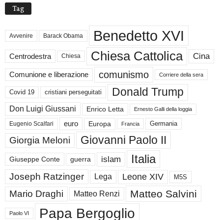
Tag
Benedetto XVI
Avvenire
Barack Obama
Chiesa Cattolica
Cina
Centrodestra
Chiesa
comunismo
Comunione e liberazione
Corriere della sera
Donald Trump
Covid 19
cristiani perseguitati
Don Luigi Giussani
Enrico Letta
Ernesto Galli della loggia
euro
Germania
Europa
Eugenio Scalfari
Francia
Giovanni Paolo II
Giorgia Meloni
Italia
islam
guerra
Giuseppe Conte
Joseph Ratzinger
Leone XIV
Lega
M5S
Matteo Salvini
Mario Draghi
Matteo Renzi
Papa Bergoglio
Paolo VI