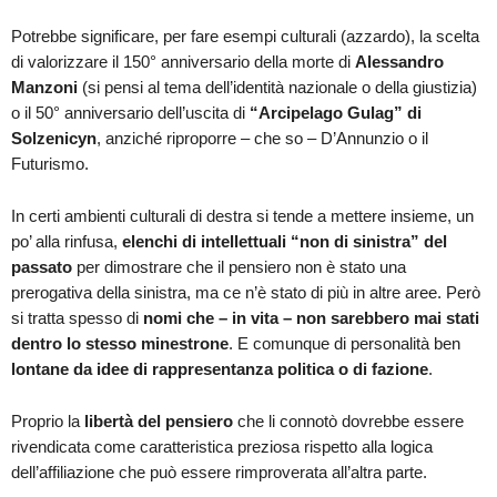
Potrebbe significare, per fare esempi culturali (azzardo), la scelta
di valorizzare il 150° anniversario della morte di
Alessandro
Manzoni
(si pensi al tema dell’identità nazionale o della giustizia)
o il 50° anniversario dell’uscita di
“Arcipelago Gulag” di
Solzenicyn
, anziché riproporre – che so – D’Annunzio o il
Futurismo.
In certi ambienti culturali di destra si tende a mettere insieme, un
po’ alla rinfusa,
elenchi di intellettuali “non di sinistra” del
passato
per dimostrare che il pensiero non è stato una
prerogativa della sinistra, ma ce n’è stato di più in altre aree. Però
si tratta spesso di
nomi che – in vita – non sarebbero mai stati
dentro lo stesso minestrone
. E comunque di personalità ben
lontane da idee di rappresentanza politica o di fazione
.
Proprio la
libertà del pensiero
che li connotò dovrebbe essere
rivendicata come caratteristica preziosa rispetto alla logica
dell’affiliazione che può essere rimproverata all’altra parte.