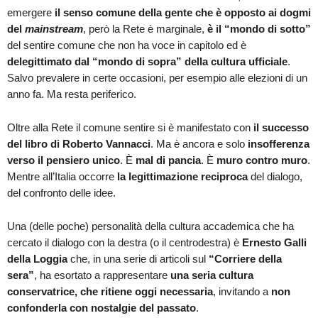
emergere
il senso comune della gente che è opposto ai dogmi
del
mainstream
, però la Rete è marginale,
è il “mondo di sotto”
del sentire comune che non ha voce in capitolo ed è
delegittimato dal “mondo di sopra” della cultura ufficiale
.
Salvo prevalere in certe occasioni, per esempio alle elezioni di un
anno fa. Ma resta periferico.
Oltre alla Rete il comune sentire si è manifestato con
il successo
del libro di Roberto Vannacci
. Ma è ancora e solo
insofferenza
verso il pensiero unico
. È
mal di pancia
. È
muro contro muro
.
Mentre all’Italia occorre
la legittimazione reciproca
del dialogo,
del confronto delle idee.
Una (delle poche) personalità della cultura accademica che ha
cercato il dialogo con la destra (o il centrodestra) è
Ernesto Galli
della Loggia
che, in una serie di articoli sul
“Corriere della
sera”
, ha esortato a rappresentare
una seria cultura
conservatrice, che ritiene oggi necessaria
, invitando a
non
confonderla con nostalgie del passato
.