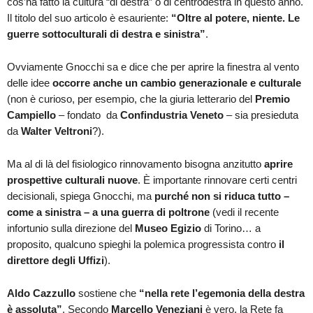
cos’ha fatto la cultura “di destra” o di centrodestra in questo anno.
Il titolo del suo articolo è esauriente:
“Oltre al potere, niente. Le
guerre sottoculturali di destra e sinistra”
.
Ovviamente Gnocchi sa e dice che per aprire la finestra al vento
delle idee
occorre anche un cambio generazionale e culturale
(non è curioso, per esempio, che la giuria letterario del
Premio
Campiello
– fondato da
Confindustria Veneto
– sia presieduta
da
Walter Veltroni
?).
Ma al di là del fisiologico rinnovamento bisogna anzitutto
aprire
prospettive culturali nuove
. È importante rinnovare certi centri
decisionali, spiega Gnocchi, ma
purché non si riduca tutto –
come a sinistra – a una guerra di poltrone
(vedi il recente
infortunio sulla direzione del
Museo Egizio
di Torino… a
proposito, qualcuno spieghi la polemica progressista contro
il
direttore degli Uffizi
).
Aldo Cazzullo
sostiene che
“nella rete l’egemonia della destra
è assoluta”
. Secondo
Marcello Veneziani
è vero, la Rete fa