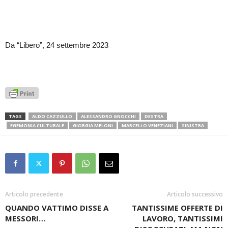
Da “Libero”, 24 settembre 2023
TAGS
ALDO CAZZULLO
ALESSANDRO GNOCCHI
DESTRA
EGEMONIA CULTURALE
GIORGIA MELONI
MARCELLO VENEZIANI
SINISTRA
Articolo precedente
Articolo successivo
QUANDO VATTIMO DISSE A
TANTISSIME OFFERTE DI
MESSORI…
LAVORO, TANTISSIMI