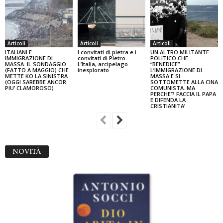
Articoli
Articoli
Articoli
ITALIANI E
I convitati di pietra e i
UN ALTRO MILITANTE
IMMIGRAZIONE DI
convitati di Pietro.
POLITICO CHE
MASSA. IL SONDAGGIO
L’Italia, arcipelago
“BENEDICE”
(FATTO A MAGGIO) CHE
inesplorato
L’IMMIGRAZIONE DI
METTE KO LA SINISTRA
MASSA E SI
(OGGI SAREBBE ANCOR
SOTTOMETTE ALLA CINA
PIU’ CLAMOROSO)
COMUNISTA. MA
PERCHE’? FACCIA IL PAPA
E DIFENDA LA
CRISTIANITA’
NOVITÀ