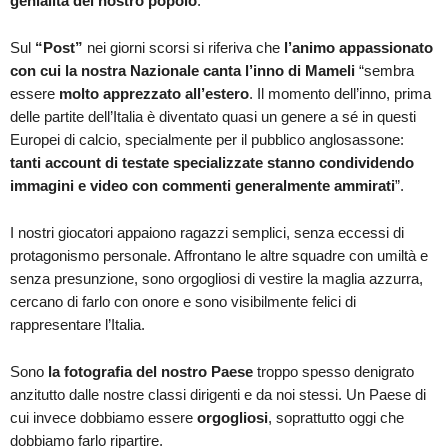
genialità del nostro popolo
.
Sul
“Post”
nei giorni scorsi si riferiva che
l’animo appassionato
con cui la nostra Nazionale canta l’inno di Mameli
“sembra
essere
molto apprezzato all’estero
. Il momento dell’inno, prima
delle partite dell’Italia è diventato quasi un genere a sé in questi
Europei di calcio, specialmente per il pubblico anglosassone:
tanti account di testate specializzate stanno condividendo
immagini e video con commenti generalmente ammirati
”.
I nostri giocatori appaiono ragazzi semplici, senza eccessi di
protagonismo personale. Affrontano le altre squadre con umiltà e
senza presunzione, sono orgogliosi di vestire la maglia azzurra,
cercano di farlo con onore e sono visibilmente felici di
rappresentare l’Italia.
Sono
la fotografia del nostro Paese
troppo spesso denigrato
anzitutto dalle nostre classi dirigenti e da noi stessi. Un Paese di
cui invece dobbiamo essere
orgogliosi
, soprattutto oggi che
dobbiamo farlo ripartire.