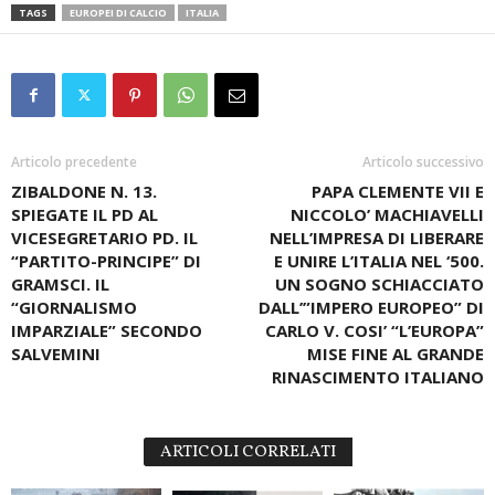
TAGS
EUROPEI DI CALCIO
ITALIA
Articolo precedente
Articolo successivo
ZIBALDONE N. 13.
PAPA CLEMENTE VII E
SPIEGATE IL PD AL
NICCOLO’ MACHIAVELLI
VICESEGRETARIO PD. IL
NELL’IMPRESA DI LIBERARE
“PARTITO-PRINCIPE” DI
E UNIRE L’ITALIA NEL ‘500.
GRAMSCI. IL
UN SOGNO SCHIACCIATO
“GIORNALISMO
DALL’”IMPERO EUROPEO” DI
IMPARZIALE” SECONDO
CARLO V. COSI’ “L’EUROPA”
SALVEMINI
MISE FINE AL GRANDE
RINASCIMENTO ITALIANO
ARTICOLI CORRELATI