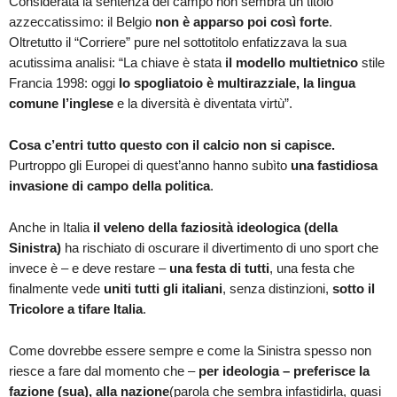
Considerata la sentenza del campo non sembra un titolo
azzeccatissimo: il Belgio
non è apparso poi così forte
.
Oltretutto il “Corriere” pure nel sottotitolo enfatizzava la sua
acutissima analisi: “La chiave è stata
il modello multietnico
stile
Francia 1998: oggi
lo spogliatoio è multirazziale, la lingua
comune l’inglese
e la diversità è diventata virtù”.
Cosa c’entri tutto questo con il calcio non si capisce.
Purtroppo gli Europei di quest’anno hanno subìto
una fastidiosa
invasione di campo della politica
.
Anche in Italia
il veleno della faziosità ideologica (della
Sinistra)
ha rischiato di oscurare il divertimento di uno sport che
invece è – e deve restare –
una festa di tutti
, una festa che
finalmente vede
uniti tutti gli italiani
, senza distinzioni,
sotto il
Tricolore a tifare Italia
.
Come dovrebbe essere sempre e come la Sinistra spesso non
riesce a fare dal momento che –
per ideologia – preferisce la
fazione (sua), alla nazione
(parola che sembra infastidirla, quasi