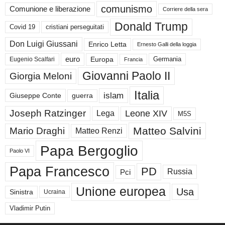
comunismo
Comunione e liberazione
Corriere della sera
Donald Trump
Covid 19
cristiani perseguitati
Don Luigi Giussani
Enrico Letta
Ernesto Galli della loggia
euro
Germania
Europa
Eugenio Scalfari
Francia
Giovanni Paolo II
Giorgia Meloni
Italia
islam
guerra
Giuseppe Conte
Joseph Ratzinger
Leone XIV
Lega
M5S
Matteo Salvini
Mario Draghi
Matteo Renzi
Papa Bergoglio
Paolo VI
Papa Francesco
PD
Russia
Pci
Unione europea
Usa
Sinistra
Ucraina
Vladimir Putin